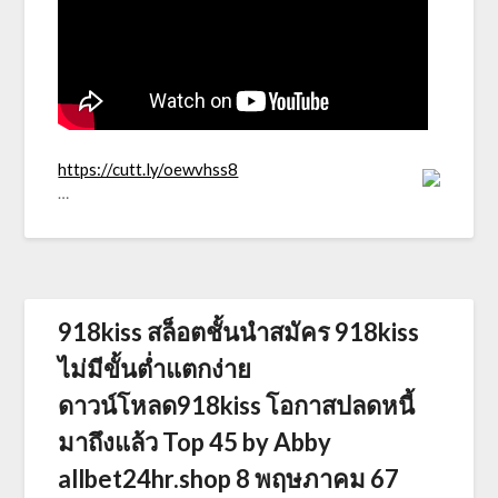
https://cutt.ly/oewvhss8
…
918kiss สล็อตชั้นนำสมัคร 918kiss
ไม่มีขั้นต่ำแตกง่าย
ดาวน์โหลด918kiss โอกาสปลดหนี้
มาถึงแล้ว Top 45 by Abby
allbet24hr.shop 8 พฤษภาคม 67