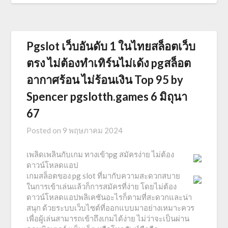
Pgslot เว็บอันดับ 1 ในไทยสล็อตเว็บ
ตรง ไม่ต้องทำเทิร์นไม่เด้ง pgสล็อต
อากาศร้อน ไม่ร้อนเงิน Top 95 by
Spencer pgslotth.games 6 มิถุนา
67
Posted on
9 พฤษภาคม 2024
เพลิดเพลินกับเกม ทางเข้าpg สมัครง่าย ไม่ต้อง
ดาวน์โหลดแอป
เกมสล็อตของ pg slot ที่มากับความสะดวกสบาย
ในการเข้าเล่นแล้วก็การสมัครที่ง่าย โดยไม่ต้อง
ดาวน์โหลดแอปพลิเคชันอะไรก็ตามที่สะดวกและน่า
สนุก ด้วยระบบเว็บไซต์ที่ออกแบบมาอย่างเหมาะควร
เพื่อผู้เล่นสามารถเข้าถึงเกมได้ง่าย ไม่ว่าจะเป็นผ่าน