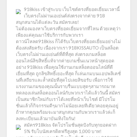
918kiss เข้าสู่ระบบ เว็บไซต์ตรงที่ยอดเยี่ยมเวลานี้
เว็บตรงไม่ผ่านเอเย่นต์ส่งตรงจากค่าย 918
สนุกสนานได้แต่ละวัน สมัครเลย!
ไม่ต้องมองหาเว็บตรงที่ยอดเยี่ยมจากที่ไหน ด้วยเหตุว่า
เพียงแค่คุณมาใช้บริการกับพวกเรา
ดาวน์โหลด918kiss ก็ได้รับเว็บตรงที่ยอดเยี่ยมอย่างไม่
ต้องสงสัยครับ เนื่องจากเรา 918KISSAUTO เป็นสล็อต
เว็บตรงไม่ผ่านเอเย่นต์ที่ดีที่สุด ส่งตรงเกมสล็อต
ออนไลน์ลิขสิทธิ์แท้จากค่ายเกมชั้นแนวหน้าสุดยอด
อย่าง 918kiss เพื่อคุณใช้งานเกมสล็อตออนไลน์ที่ดี
เยี่ยมที่สุด ถูกลิขสิทธิ์เยอะที่สุด ก็เล่นเกมบนแอปพลิเคชั่
นที่เสถียรและล้ำสมัยที่สุดไปเลยสิขอรับ เพื่อการใช้
แรงงานเกมของคุณนั้นราบรื่นแบบสุดๆสามารถมาท
ทดลองเล่นสล็อตออนไลน์กับพวกเราได้แล้ววันนี้ สมัคร
เป็นสมาชิกใหม่กับเราได้เลยที่หน้าเว็บไซต์ มีโปรโม
ชั่นแล้วก็กิจกรรมดีๆมากไม่น้อยเลยทีเดียวคอยคุณอยู่
ถ้าหากคุณพร้อมจะมาสนุกสนานกับพวกเราแล้วล่ะก็
ลงทะเบียนแล้วมาบันเทิงใจกัน!
สมัคร918kiss จัดโปรโมชั่นสุดปังกับทุกยอดฝาก
5% รับโบนัสเครดิตฟรีสูงสุด 1,000 บาท!