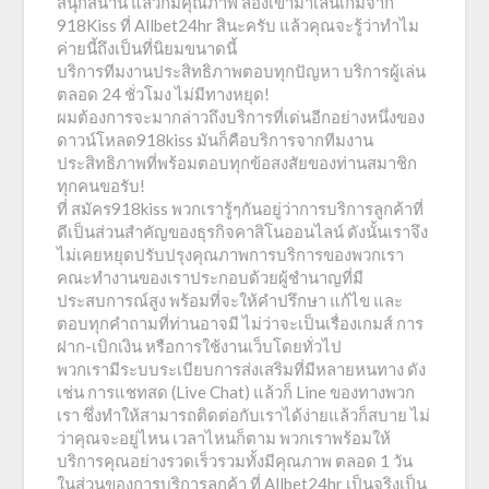
สนุกสนาน แล้วก็มีคุณภาพ ลองเข้ามาเล่นเกมจาก
918Kiss ที่ Allbet24hr สินะครับ แล้วคุณจะรู้ว่าทำไม
ค่ายนี้ถึงเป็นที่นิยมขนาดนี้
บริการทีมงานประสิทธิภาพตอบทุกปัญหา บริการผู้เล่น
ตลอด 24 ชั่วโมง ไม่มีทางหยุด!
ผมต้องการจะมากล่าวถึงบริการที่เด่นอีกอย่างหนึ่งของ
ดาวน์โหลด918kiss มันก็คือบริการจากทีมงาน
ประสิทธิภาพที่พร้อมตอบทุกข้อสงสัยของท่านสมาชิก
ทุกคนขอรับ!
ที่ สมัคร918kiss พวกเรารู้ๆกันอยู่ว่าการบริการลูกค้าที่
ดีเป็นส่วนสำคัญของธุรกิจคาสิโนออนไลน์ ดังนั้นเราจึง
ไม่เคยหยุดปรับปรุงคุณภาพการบริการของพวกเรา
คณะทำงานของเราประกอบด้วยผู้ชำนาญที่มี
ประสบการณ์สูง พร้อมที่จะให้คำปรึกษา แก้ไข และ
ตอบทุกคำถามที่ท่านอาจมี ไม่ว่าจะเป็นเรื่องเกมส์ การ
ฝาก-เบิกเงิน หรือการใช้งานเว็บโดยทั่วไป
พวกเรามีระบบระเบียบการส่งเสริมที่มีหลายหนทาง ดัง
เช่น การแชทสด (Live Chat) แล้วก็ Line ของทางพวก
เรา ซึ่งทำให้สามารถติดต่อกับเราได้ง่ายแล้วก็สบาย ไม่
ว่าคุณจะอยู่ไหน เวลาไหนก็ตาม พวกเราพร้อมให้
บริการคุณอย่างรวดเร็วรวมทั้งมีคุณภาพ ตลอด 1 วัน
ในส่วนของการบริการลูกค้า ที่ Allbet24hr เป็นจริงเป็น