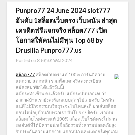
Punpro77 24 June 2024 slot777
อันดับ 1สล็อตเว็บตรง เว็บพนัน ล่าสุด
เครดิตฟรีแจกจริง สล็อต777 เปิด
โอกาสให้คนไม่มีทุน Top 68 by
Drusilla Punpro777.us
Posted on
8 พฤษภาคม 2024
สล็อต777
สล็อตเว็บตรงแท้ 100% การันตีความ
แตกง่าย แตกหนัก รวมทั้งแตกจริง ลงทะเบียน
สมัครสมาชิกได้แล้ววันนี้!
แม้กระทั่งเข้าพ.ค.แล้วครับ แม้กระนั้นบอกเลยว่า
อากาศบ้านเรายังคงร้อนแบบสุดๆไปเลยครับ ใครกัน
แน่ที่ไม่มีกิจกรรมหรือธุระจะไปไหนล่ะก็ มาเล่นสล็อต
ออนไลน์อยู่บ้านกับพวกเรา ปันโปร77 สิครับ เราเป็น
สล็อตเว็บไซต์ตรงแท้ 100% สล็อตเว็บไซต์ตรงไม่ผ่าน
เอเย่นต์ที่ได้มีความน่าเชื่อถือรวมทั้งความปลอดภัยสูง
รับประกันความแตกง่าย แตกหนัก และแตกจริงทุกเกม