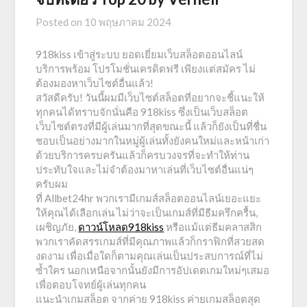
Posted on
10 พฤษภาคม 2024
918kiss เข้าสู่ระบบ ยอดเยี่ยมเว็บสล็อตออนไลน์
บริการพร้อม โปรโมชั่นเครดิตฟรี เพียงแต่สมัคร ไม่
ต้องมองหาเว็บไซต์อื่นแล้ว!
สวัสดีครับ! วันนี้ผมมีเว็บไซต์สล็อตที่อยากจะชี้แนะให้
ทุกคนได้ทราบจักนั่นคือ 918kiss ซึ่งเป็นเว็บสล็อต
เว็บไซต์ตรงที่มีผู้เล่นมากที่สุดขณะนี้ แล้วก็ยังเป็นที่ชื่น
ชอบเป็นอย่างมากในหมู่ผู้เล่นทั้งยังคนใหม่และหน้าเก่า
ด้วยบริการครบครันแล้วก็ครบวงจรที่จะทำให้ท่าน
ประทับใจและไม่จำต้องมาหาเล่นที่เว็บไซต์อื่นแน่ๆ
ครับผม
ที่ Allbet24hr พวกเรามีเกมส์สล็อตออนไลน์เยอะแยะ
ให้คุณได้เลือกเล่น ไม่ว่าจะเป็นเกมส์ที่มีธีมครึกครื้น,
เผชิญภัย,
ดาวน์โหลด918kiss
หรือแม้แต่ธีมคลาสสิก
พวกเราคัดสรรเกมส์ที่มีคุณภาพแล้วก็กราฟิกที่สวยสด
งดงาม เพื่อเมื่อใดก็ตามคุณเล่นเป็นประสบการณ์ที่ไม่
ซ้ำใคร นอกเหนือจากนั้นยังมีการอัปเดตเกมใหม่ๆเสมอ
เพื่อตอบโจทย์ผู้เล่นทุกคน
แนะนำเกมสล็อต จากค่าย 918kiss ค่ายเกมสล็อตสุด