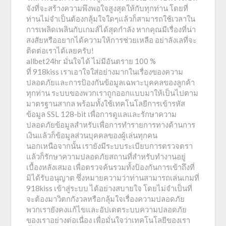
จังที่จะสร้างความพึงพอใจสูงสุดให้กับทุกท่าน โดยที่
ท่านไม่จำเป็นต้องกลุ้มใจใดๆแล้วก็สามารถใช้เวลาใน
การเพลิดเพลินกับเกมส์ได้สุดกำลัง หากคุณมีเรื่องที่น่า
สงสัยหรืออยากได้ความให้การช่วยเหลือ อย่าลังเลที่จะ
ติดต่อเราได้เลยครับ!
allbet24hr มั่นใจได้ ไม่มีอันตราย 100 %
ที่ 918kiss เราเอาใจใส่อย่างมากในเรื่องของความ
ปลอดภัยและการป้องกันข้อมูลเฉพาะบุคคลของลูกค้า
ทุกท่าน ระบบของพวกเราถูกออกแบบมาให้เป็นไปตาม
มาตรฐานสากล พร้อมทั้งใช้เทคโนโลยีการเข้ารหัส
ข้อมูล SSL 128-bit เพื่อการดูแลและรักษาความ
ปลอดภัยข้อมูลสำหรับเพื่อการทำรายการทางด้านการ
เงินแล้วก็ข้อมูลส่วนบุคคลของผู้เล่นทุกคน
นอกเหนือจากนั้น เรายังมีระบบระเบียบการตรวจตรา
แล้วก็รักษาความปลอดภัยสถานที่สำหรับทำงานอยู่
เบื้องหลังเสมอ เพื่อตรวจค้นรวมทั้งป้องกันการเข้าถึงที่
มิได้รับอนุญาต ซึ่งหมายความว่าท่านสามารถเล่นเกมที่
918kiss เข้าสู่ระบบ ได้อย่างสบายใจ โดยไม่จำเป็นที่
จะต้องมาวิตกกังวลหรือกลุ้มใจเรื่องความปลอดภัย
พวกเรายังคงแก้ไขและอัปเดตระบบความปลอดภัย
ของเราอย่างต่อเนื่อง เพื่อมั่นใจว่าเทคโนโลยีของเรา