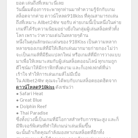
ยอด เล่นถึงที่เหมาะนี่เลย
วันนี้ผมต้องการจะพาทุกท่านมาทำความรู้จักกับเกม
สล็อตจากค่าย ดาวน์โหลด918kiss ที่คุณสามารถเล่น
ถึงที่เหมาะ Allbet24hr ขอรับ ค่ายเกมนี้เป็นหนึ่งในค่าย
เกมที่ได้รับความนิยมอย่างยิ่งในกลุ่มผู้เล่นสล็อตทั่วทั้ง
โลก เพราะว่าความเด่นในหลายๆด้าน
หนึ่งในคุณลักษณะเด่นของ 918Kiss เป็นความหลาก
หลายของเกมส์ที่มีให้เลือกเล่นมากมายก่ายกอง ไม่ว่า
จะเป็นเกมส์ที่มีธีมแปลกใหม่ หรือเกมส์ที่มีการวางแบบ
มาเพื่อให้เหมาะสมกับผู้เล่นสล็อตออนไลน์ ทุกเกมถูก
ดีไซน์มาให้มีกราฟิกที่งดงาม และก็เอฟเฟกต์ที่น่า
เร้าใจ ทำให้การเล่นเกมส์ไม่มีเบื่อ
ใน Allbet24hr คุณจะได้พบกับเกมสล็อตยอดฮิตจาก
ดาวน์โหลด918kiss
ดังเช่นว่า
● Safari Heat
● Great Blue
● Dolphin Reef
● Thai Paradise
ซึ่งทั้งปวงนี้เป็นเกมที่มีโอกาสสำหรับการชนะสูง และก็
มีฟีเจอร์พิเศษที่ทำให้เกมน่าเล่นเพิ่มขึ้น
ฉะนั้นถ้าเกิดคุณกำลังมองหาเกมสล็อตที่อีกทั้ง