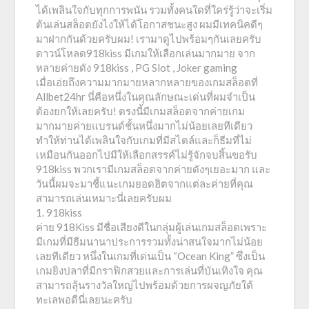
ได้เพลินใจกับทุกการพนัน รวมทั้งคนใดที่ใคร่รู้ว่าจะเริ่ม
ต้นเล่นสล็อตยังไงให้ได้โอกาสชนะสูง ผมมีเทคนิคดีๆ
มาฝากกันด้วยครับผม! เรามาดูไปพร้อมๆกันเลยครับ
ดาวน์โหลด918kiss มีเกมให้เลือกเล่นมากมาย จาก
หลายค่ายดัง 918kiss , PG Slot , Joker gaming
เมื่อเอ่ยถึงความมากมายหลากหลายของเกมสล็อตที่
Allbet24hr นี่คือหนึ่งในคุณลักษณะเด่นที่ผมจำเป็น
ต้องยกให้เลยครับ! ตรงนี้มีเกมสล็อตจากค่ายเกม
มากมายค่ายแบรนด์ชั้นหนึ่งมากไม่น้อยเลยทีเดียว
ทำให้ท่านได้เพลินใจกับเกมที่มีสไตล์และก็ธีมที่ไม่
เหมือนกันออกไปมีให้เลือกสรรค์ไม่รู้จักจบสิ้นขอรับ
918kiss พวกเรามีเกมสล็อตจากค่ายดังๆเยอะมาก และ
วันนี้ผมจะมาชี้แนะเกมยอดฮิตจากแต่ละค่ายที่คุณ
สามารถเล่นเหมาะนี่เลยครับผม
1. 918kiss
ค่าย 918Kiss มีชื่อเสียงดีในกลุ่มผู้เล่นเกมสล็อตเพราะ
มีเกมที่มีธีมนานาประการรวมทั้งน่าสนใจมากไม่น้อย
เลยทีเดียว หนึ่งในเกมที่เด่นเป็น “Ocean King” ซึ่งเป็น
เกมยิงปลาที่มีกราฟิกสวยและการเล่นที่บันเทิงใจ คุณ
สามารถลุ้นรางวัลใหญ่ไปพร้อมด้วยการผจญภัยใต้
ทะเลพอดีนี่เลยนะครับ