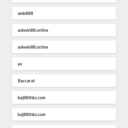
amb888
askwin88.online
askwin88.online
av
Baccarat
baj88thbz.com
baj88thbz.com