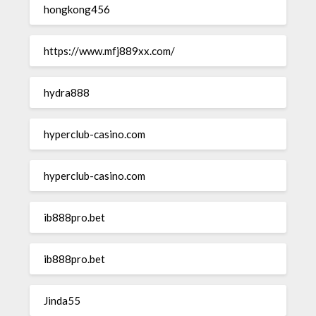
hongkong456
https://www.mfj889xx.com/
hydra888
hyperclub-casino.com
hyperclub-casino.com
ib888pro.bet
ib888pro.bet
Jinda55