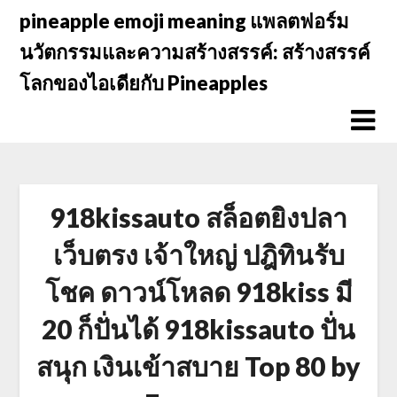
Skip
pineapple emoji meaning แพลตฟอร์ม
to
นวัตกรรมและความสร้างสรรค์: สร้างสรรค์
content
โลกของไอเดียกับ Pineapples
918kissauto สล็อตยิงปลา
เว็บตรง เจ้าใหญ่ ปฎิทินรับ
โชค ดาวน์โหลด 918kiss มี
20 ก็ปั่นได้ 918kissauto ปั่น
สนุก เงินเข้าสบาย Top 80 by