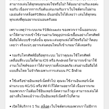
สามารถเล่นได้ทุกหนทุกแห่งใช่หรือไม่? ก็ต้องมาอ่านกันเลยค่ะ
ขอรับ เนื่องจากการเริ่มต้นเล่นเกมกับเราเว็บไซต์ตรงไม่ผ่าน
เอเย่นต์จากสล็อต918kiss มั่นอกมั่นใจได้เลยว่า เล่นได้ทุกหน
ทุกแห่งที่คุณอยากแน่นอนครับผม
เพราะเหตุว่าระบบเกม 918kissauto ของพวกเรานั้นออกแบบ
มาให้สามารถเข้าใช้งานผ่านวัสดุอุปกรณ์เขยื้อนอย่างโทรศัพท์
มือถือได้แบบชิวๆดังนั้น คุณจะเล่นทุกแห่งได้ใช่หรือไม่? ก็ตอบ
เลยว่า จริงแน่ๆ อยากเล่นตอนไหนก็เข้าเกมมาได้เลยครับ
• รองรับโทรศัพท์มือถือทุกระบบ: ไม่ว่าคุณจะใช้โทรศัพท์
เคลื่อนที่ระบบใดก็ตาม iOS หรือ Android ก็สามารถเข้ามาใช้
งานเว็บไซต์ของเราได้ง่ายๆรวมทั้งปลอดภัย เล่นผ่านมือถือได้
แบบลื่นไหล ไม่จำกัดเฉพาะการเล่นบน PC อีกด้วย
• ใช้เครือข่ายอินเทอร์เน็ตทั่วไป: คุณจะใช้งานอินเทอร์เน็ต
ผ่านระบบ 4G/5G หรือ Wi-Fi ก็ได้ตามอยากได้ เนื่องจากเกม
ของพวกเราไม่ต้องใช้อินเทอร์เน็ตความเร็วสูง สามารถเล่นได้
อย่างลื่นไหลแม้ว่าจะเป็นอินเทอร์เน็ตทั่วไปก็ตาม
• เปิดให้บริการ 1 วัน:
สล็อต
เว็บไซต์ตรงของพวกเราไม่มีการ