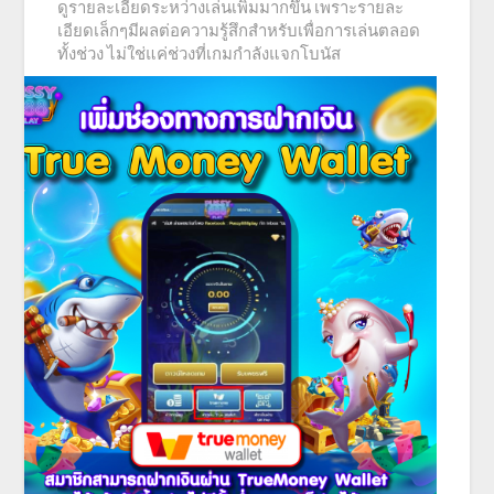
ดูรายละเอียดระหว่างเล่นเพิ่มมากขึ้น เพราะรายละ
เอียดเล็กๆมีผลต่อความรู้สึกสำหรับเพื่อการเล่นตลอด
ทั้งช่วง ไม่ใช่แค่ช่วงที่เกมกำลังแจกโบนัส