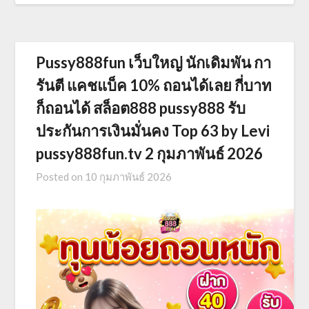
Pussy888fun เว็บใหญ่ นักเดิมพัน กา
รันตี แคชแบ็ค 10% ถอนได้เลย กี่บาท
ก็ถอนได้ สล็อต888 pussy888 รับ
ประกันการเงินมั่นคง Top 63 by Levi
pussy888fun.tv 2 กุมภาพันธ์ 2026
Posted on
10 กุมภาพันธ์ 2026