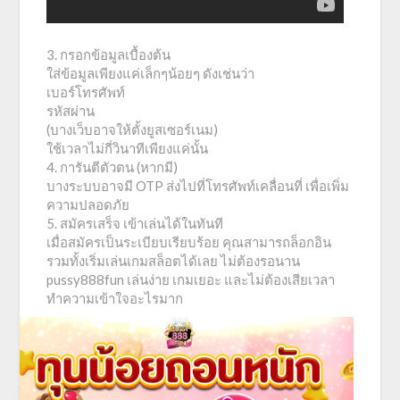
3. กรอกข้อมูลเบื้องต้น
ใส่ข้อมูลเพียงแค่เล็กๆน้อยๆ ดังเช่นว่า
เบอร์โทรศัพท์
รหัสผ่าน
(บางเว็บอาจให้ตั้งยูสเซอร์เนม)
ใช้เวลาไม่กี่วินาทีเพียงแค่นั้น
4. การันตีตัวตน (หากมี)
บางระบบอาจมี OTP ส่งไปที่โทรศัพท์เคลื่อนที่ เพื่อเพิ่ม
ความปลอดภัย
5. สมัครเสร็จ เข้าเล่นได้ในทันที
เมื่อสมัครเป็นระเบียบเรียบร้อย คุณสามารถล็อกอิน
รวมทั้งเริ่มเล่นเกมสล็อตได้เลย ไม่ต้องรอนาน
pussy888fun เล่นง่าย เกมเยอะ และไม่ต้องเสียเวลา
ทำความเข้าใจอะไรมาก