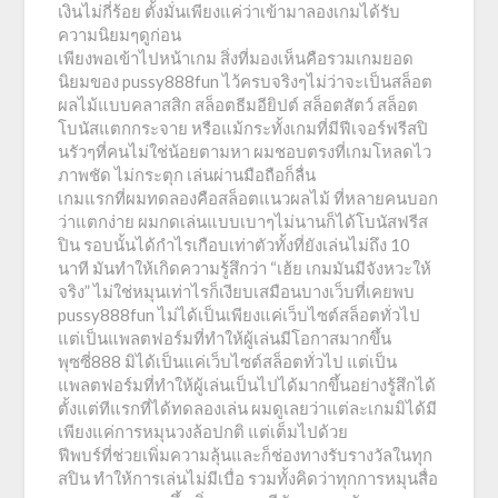
เงินไม่กี่ร้อย ตั้งมั่นเพียงแค่ว่าเข้ามาลองเกมได้รับ
ความนิยมๆดูก่อน
เพียงพอเข้าไปหน้าเกม สิ่งที่มองเห็นคือรวมเกมยอด
นิยมของ pussy888fun ไว้ครบจริงๆไม่ว่าจะเป็นสล็อต
ผลไม้แบบคลาสสิก สล็อตธีมอียิปต์ สล็อตสัตว์ สล็อต
โบนัสแตกกระจาย หรือแม้กระทั้งเกมที่มีฟีเจอร์ฟรีสปิ
นรัวๆที่คนไม่ใช่น้อยตามหา ผมชอบตรงที่เกมโหลดไว
ภาพชัด ไม่กระตุก เล่นผ่านมือถือก็ลื่น
เกมแรกที่ผมทดลองคือสล็อตแนวผลไม้ ที่หลายคนบอก
ว่าแตกง่าย ผมกดเล่นแบบเบาๆไม่นานก็ได้โบนัสฟรีส
ปิน รอบนั้นได้กำไรเกือบเท่าตัวทั้งที่ยังเล่นไม่ถึง 10
นาที มันทำให้เกิดความรู้สึกว่า “เฮ้ย เกมมันมีจังหวะให้
จริง” ไม่ใช่หมุนเท่าไรก็เงียบเสมือนบางเว็บที่เคยพบ
pussy888fun ไม่ได้เป็นเพียงแค่เว็บไซต์สล็อตทั่วไป
แต่เป็นแพลตฟอร์มที่ทำให้ผู้เล่นมีโอกาสมากขึ้น
พุซซี่888 มิได้เป็นแค่เว็บไซต์สล็อตทั่วไป แต่เป็น
แพลตฟอร์มที่ทำให้ผู้เล่นเป็นไปได้มากขึ้นอย่างรู้สึกได้
ตั้งแต่ทีแรกที่ได้ทดลองเล่น ผมดูเลยว่าแต่ละเกมมิได้มี
เพียงแค่การหมุนวงล้อปกติ แต่เต็มไปด้วย
ฟีพบร์ที่ช่วยเพิ่มความลุ้นและก็ช่องทางรับรางวัลในทุก
สปิน ทำให้การเล่นไม่มีเบื่อ รวมทั้งคิดว่าทุกการหมุนสื่อ