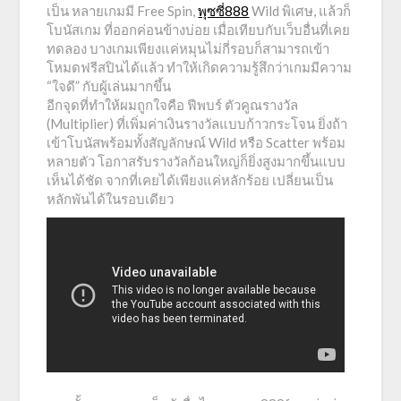
เป็น หลายเกมมี Free Spin,
พุซซี่888
Wild พิเศษ, แล้วก็
โบนัสเกม ที่ออกค่อนข้างบ่อย เมื่อเทียบกับเว็บอื่นที่เคย
ทดลอง บางเกมเพียงแค่หมุนไม่กี่รอบก็สามารถเข้า
โหมดฟรีสปินได้แล้ว ทำให้เกิดความรู้สึกว่าเกมมีความ
“ใจดี” กับผู้เล่นมากขึ้น
อีกจุดที่ทำให้ผมถูกใจคือ ฟีพบร์ ตัวคูณรางวัล
(Multiplier) ที่เพิ่มค่าเงินรางวัลแบบก้าวกระโจน ยิ่งถ้า
เข้าโบนัสพร้อมทั้งสัญลักษณ์ Wild หรือ Scatter พร้อม
หลายตัว โอกาสรับรางวัลก้อนใหญ่ก็ยิ่งสูงมากขึ้นแบบ
เห็นได้ชัด จากที่เคยได้เพียงแค่หลักร้อย เปลี่ยนเป็น
หลักพันได้ในรอบเดียว