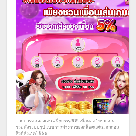
จากการทดลองเล่นฟรี pussy888 เพื่อมองจังหวะเกม
รวมทั้งระบบรูปแบบการทำงานของสล็อตแต่ละตัวก่อน
สิ่งที่สังเกตได้ชัด