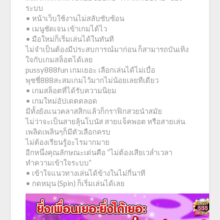
ระบบ
• หน้าเว็บใช้งานไม่สลับซับซ้อน
• เมนูชัดเจน เข้าเกมได้ไว
• มือใหม่ก็เริ่มเล่นได้ในทันที
ไม่จำเป็นต้องมีประสบการณ์มาก่อน ก็สามารถบันเทิง
ใจกับเกมสล็อตได้เลย
pussy888fun เกมเยอะ เลือกเล่นได้ไม่เบื่อ
พุชชี่888สะสมเกมไว้มากไม่น้อยเลยทีเดียว
• เกมสล็อตที่ได้รับความนิยม
• เกมใหม่อัปเดตตลอด
มีทั้งยังแนวคลาสสิกแล้วก็กราฟิกสวยนำสมัย
ไม่ว่าจะเป็นสายลุ้นโบนัส สายแจ็คพอต หรือสายเล่น
เพลิดเพลินๆก็มีตัวเลือกครบ
ไม่ต้องเรียนรู้อะไรมากมาย
อีกหนึ่งคุณลักษณะเด่นคือ “ไม่ต้องเสียเวล่ำเวลา
ทำความเข้าใจระบบ”
• เข้าใจแนวทางเล่นได้ข้างในไม่กี่นาที
• กดหมุน (Spin) ก็เริ่มเล่นได้เลย