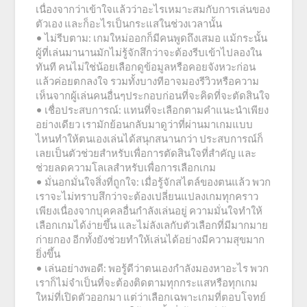
เนื่องจากว่าเข้าใจแล้วว่าอะไรเหมาะสมกับการเล่นของ
ตัวเอง และก็อะไรเป็นกระแสในช่วงเวลานั้น
• ไม่รีบตาม: เกมใหม่ออกก็มีคนพูดถึงเสมอ แม้กระนั้น
ผู้ที่เล่นมานานมักไม่รู้จักสึกว่าจะต้องรีบเข้าไปลองใน
ทันที คนไม่ใช่น้อยเลือกดูข้อมูลหรือคอยจังหวะก่อน
แล้วค่อยตกลงใจ รวมทั้งบางทีอาจมองรีวิวหรือความ
เห็นจากผู้เล่นคนอื่นๆประกอบก่อนที่จะคิดที่จะตัดสินใจ
• เชื่อประสบการณ์: แทนที่จะเลือกตามคำแนะนำเพียง
อย่างเดียว เรามักย้อนกลับมาดูว่าที่ผ่านมาเกมแบบ
ไหนทำให้ตนเองเล่นได้สนุกสนานกว่า ประสบการณ์ก็
เลยเป็นตัวช่วยสำหรับเพื่อการตัดสินใจที่สำคัญ และ
ช่วยลดความโลเลสำหรับเพื่อการเลือกเกม
• มั่นอกมั่นใจสิ่งที่ถูกใจ: เมื่อรู้จักสไตล์ของตนแล้ว พวก
เราจะไม่ทราบสึกว่าจะต้องเปลี่ยนแปลงเกมทุกคราว
เพียงเนื่องจากบุคคลอื่นกำลังเล่นอยู่ ความมั่นใจทำให้
เลือกเกมได้ง่ายขึ้น และไม่ลังเลกับตัวเลือกที่มีมากมาย
ก่ายกอง อีกทั้งยังช่วยทำให้เล่นได้อย่างมีความสุขมาก
ยิ่งขึ้น
• เล่นอย่างพอดี: พอรู้ดีว่าตนเองกำลังมองหาอะไร พวก
เราก็ไม่จำเป็นที่จะต้องติดตามทุกกระแสหรือทุกเกม
ใหม่ที่เปิดตัวออกมา แต่ว่าเลือกเฉพาะเกมที่ตอบโจทย์