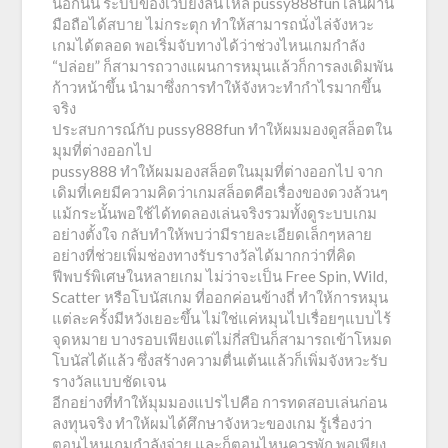
นอกนั้น ระบบของเว็บยังลื่นไหล pussy888fun เล่นผ่าน
มือถือได้สบาย ไม่กระตุก ทำให้สามารถนั่งไล่จังหวะ
เกมได้ตลอด พอเริ่มจับทางได้ว่าช่วงไหนเกมกำลัง
“ปล่อย” ก็สามารถวางแผนการหมุนแล้วก็การลงเดิมพัน
ก้าวหน้าขึ้น นำมาซึ่งการทำให้จังหวะทำกำไรมากขึ้น
จริง
ประสบการณ์กับ pussy888fun ทำให้ผมมองดูสล็อตใน
มุมที่ต่างออกไป
pussy888 ทำให้ผมมองสล็อตในมุมที่ต่างออกไป จาก
เดิมที่เคยมีความคิดว่าเกมสล็อตคือเรื่องของดวงล้วนๆ
แม้กระนั้นพอใช้ได้ทดลองเล่นจริงรวมทั้งดูระบบเกม
อย่างตั้งใจ กลับทำให้พบว่ามีรายละเอียดเล็กๆหลาย
อย่างที่ช่วยเพิ่มช่องทางรับรางวัลได้มากกว่าที่คิด
ฟีพบร์พิเศษในหลายเกม ไม่ว่าจะเป็น Free Spin, Wild,
Scatter หรือโบนัสเกม ที่ออกค่อนข้างถี่ ทำให้การหมุน
แต่ละครั้งมีหวังเยอะขึ้น ไม่ใช่แค่หมุนไปเรื่อยๆแบบไร้
จุดหมาย บางรอบเพียงแต่ไม่กี่สปินก็สามารถเข้าโหมด
โบนัสได้แล้ว ซึ่งสร้างความตื่นเต้นแล้วก็เพิ่มจังหวะรับ
รางวัลแบบชัดเจน
อีกอย่างที่ทำให้มุมมองแปรไปคือ การทดสอบเล่นก่อน
ลงทุนจริง ทำให้ผมได้ศึกษาจังหวะของเกม รู้เรื่องว่า
ตอนไหนเกมกำลังจ่าย และก็ตอนไหนควรพัก พอเพียง