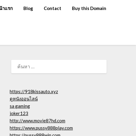
น้าแรก
Blog
Contact
Buy this Domain
ค้นหา
สำหรับ:
https://918kissauto.xyz
ดูหนังออนไลน์
sa gaming
joker123
http://www.movie87hd.com
https://www.pussy888play.com
https://pussy888win.com