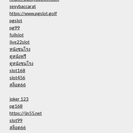
sexybaccarat
https://www.pgslot.golf
pgslot
pg99
fullslot
live22slot
หนังชนโรง
ดูหนังฟรี
ดูหนังชนโรง
slot168
slot456
สล็อต66
joker 123
pg168
https://jin55.net
slot99
สล็อต66