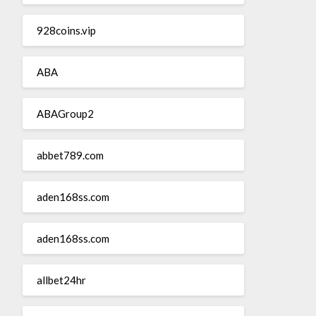
928coins.vip
ABA
ABAGroup2
abbet789.com
aden168ss.com
aden168ss.com
allbet24hr