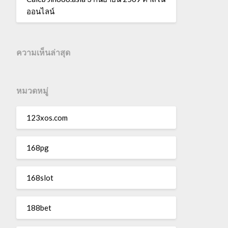
ออนไลน์
ความเห็นล่าสุด
หมวดหมู่
123xos.com
168pg
168slot
188bet