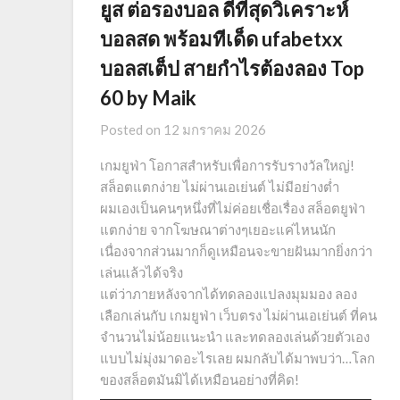
ยูส ต่อรองบอล ดีที่สุดวิเคราะห์
บอลสด พร้อมทีเด็ด ufabetxx
บอลสเต็ป สายกำไรต้องลอง Top
60 by Maik
Posted on
12 มกราคม 2026
เกมยูฟ่า โอกาสสำหรับเพื่อการรับรางวัลใหญ่!
สล็อตแตกง่าย ไม่ผ่านเอเย่นต์ ไม่มีอย่างต่ำ
ผมเองเป็นคนๆหนึ่งที่ไม่ค่อยเชื่อเรื่อง สล็อตยูฟ่า
แตกง่าย จากโฆษณาต่างๆเยอะแค่ไหนนัก
เนื่องจากส่วนมากก็ดูเหมือนจะขายฝันมากยิ่งกว่า
เล่นแล้วได้จริง
แต่ว่าภายหลังจากได้ทดลองแปลงมุมมอง ลอง
เลือกเล่นกับ เกมยูฟ่า เว็บตรง ไม่ผ่านเอเย่นต์ ที่คน
จำนวนไม่น้อยแนะนำ และทดลองเล่นด้วยตัวเอง
แบบไม่มุ่งมาดอะไรเลย ผมกลับได้มาพบว่า…โลก
ของสล็อตมันมิได้เหมือนอย่างที่คิด!