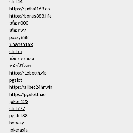
slot44
https://judhai168.co
https://bonus888.life
สล็อต888
สล็อต99
pussy888
บาคาร่า168
slotxo
สล็อตทดลอง
หนังโป๊ไทย
https://1xbetth.vip
pgslot
https://allbet24hr.win
https://pgslotth.io
joker 123
slot777
pgslot88
betway
jokerasia