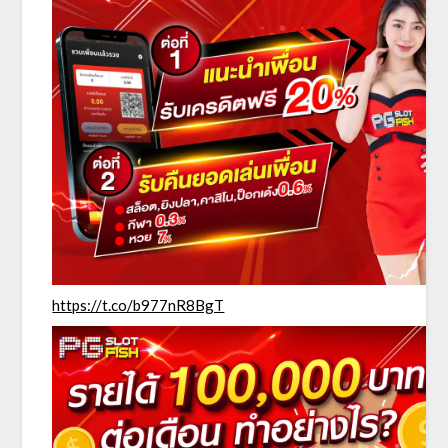
https://t.co/b977nR8BgT