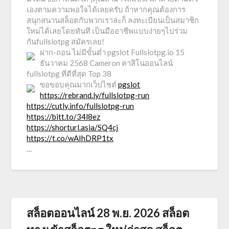
เองตามความพอใจได้เลยครับ ถ้าหากคุณต้องการ
สนุกสนานสล็อตกับพวกเราล่ะก็ ลงทะเบียนเป็นสมาชิก
ใหม่ได้เลยโดยทันที เป็นมืออาชีพแบบง่ายๆไปร่วม
กันfullslotpg สมัครเลย!
ฝาก-ถอน ไม่มีขั้นต่ำ pgslot Fullslotpg.io 15
ธันวาคม 2568 Cameron คาสิโนออนไลน์
fullslotpg ที่ดีที่สุด Top 38
ขอขอบคุณมากเว็ปไซต์
pgslot
https://rebrand.ly/fullslotpg-run
https://cutly.info/fullslotpg-run
https://bitt.to/34l8ez
https://shorturl.asia/SQ4cj
https://t.co/wAIhDRP1tx
…
สล็อตออนไลน์ 28 พ.ย. 2026 สล็อต