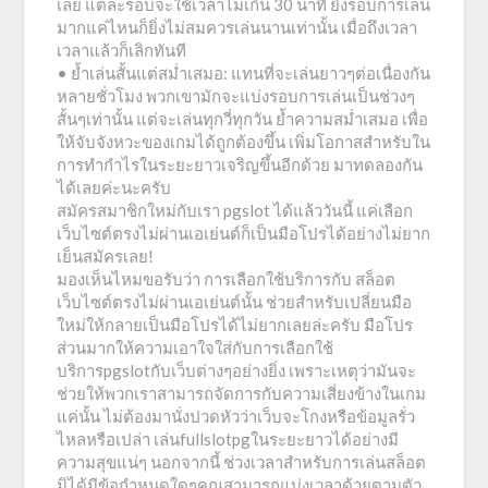
เลย แต่ละรอบจะใช้เวลาไม่เกิน 30 นาที ยิ่งรอบการเล่น
มากแค่ไหนก็ยิ่งไม่สมควรเล่นนานเท่านั้น เมื่อถึงเวลา
เวลาแล้วก็เลิกทันที
• ย้ำเล่นสั้นแต่สม่ำเสมอ: แทนที่จะเล่นยาวๆต่อเนื่องกัน
หลายชั่วโมง พวกเขามักจะแบ่งรอบการเล่นเป็นช่วงๆ
สั้นๆเท่านั้น แต่จะเล่นทุกวี่ทุกวัน ย้ำความสม่ำเสมอ เพื่อ
ให้จับจังหวะของเกมได้ถูกต้องขึ้น เพิ่มโอกาสสำหรับใน
การทำกำไรในระยะยาวเจริญขึ้นอีกด้วย มาทดลองกัน
ได้เลยค่ะนะครับ
สมัครสมาชิกใหม่กับเรา pgslot ได้แล้ววันนี้ แค่เลือก
เว็บไซต์ตรงไม่ผ่านเอเย่นต์ก็เป็นมือโปรได้อย่างไม่ยาก
เย็นสมัครเลย!
มองเห็นไหมขอรับว่า การเลือกใช้บริการกับ สล็อต
เว็บไซต์ตรงไม่ผ่านเอเย่นต์นั้น ช่วยสำหรับเปลี่ยนมือ
ใหม่ให้กลายเป็นมือโปรได้ไม่ยากเลยล่ะครับ มือโปร
ส่วนมากให้ความเอาใจใส่กับการเลือกใช้
บริการpgslotกับเว็บต่างๆอย่างยิ่ง เพราะเหตุว่ามันจะ
ช่วยให้พวกเราสามารถจัดการกับความเสี่ยงข้างในเกม
แค่นั้น ไม่ต้องมานั่งปวดหัวว่าเว็บจะโกงหรือข้อมูลรั่ว
ไหลหรือเปล่า เล่นfullslotpgในระยะยาวได้อย่างมี
ความสุขแน่ๆ นอกจากนี้ ช่วงเวลาสำหรับการเล่นสล็อต
มิได้มีข้อกำหนดใดๆคุณสามารถแบ่งเวลาด้วยตามตัว