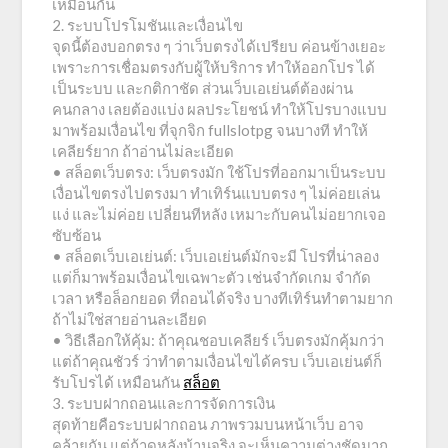
เหมือนกัน
2. ระบบโปรโมชันและเงื่อนไข
จุดนี้ต้องบอกตรง ๆ ว่าเว็บตรงได้เปรียบ ค่อนข้างเยอะ
เพราะการเชื่อมตรงกับผู้ให้บริการ ทำให้ออกโปร ได้
เป็นระบบ และกติกาชัด ส่วนเว็บเอเย่นต์ต้องผ่าน
คนกลาง เลยต้องแบ่ง ผลประโยชน์ ทำให้โปรบางแบบ
มาพร้อมเงื่อนไข ที่จุกจิก fullslotpg จนบางที ทำให้
เคลียร์ยาก ถ้าอ่านไม่ละเอียด
• สล็อตเว็บตรง: เว็บตรงมัก ใช้โปรที่ออกมาเป็นระบบ
เงื่อนไขตรงไปตรงมา ทำเทิร์นแบบตรง ๆ ไม่ค่อยเล่น
แง่ และไม่ค่อย เปลี่ยนทีหลัง เหมาะกับคนไม่อยากเจอ
ซับซ้อน
• สล็อตเว็บเอเย่นต์: เว็บเอเย่นต์มักจะมี โปรที่น่าลอง
แต่ก็มาพร้อมเงื่อนไขเฉพาะตัว เช่นจำกัดเกม จำกัด
เวลา หรือล็อกยอด ที่ถอนได้จริง บางทีเทิร์นทำตามยาก
ถ้าไม่ใช่สายอ่านละเอียด
• วิธีเลือกให้คุ้ม: ถ้าคุณชอบเคลียร์ เว็บตรงมักคุ้มกว่า
แต่ถ้าคุณชัวร์ ว่าทำตามเงื่อนไขได้ครบ เว็บเอเย่นต์ก็
รับโปรได้ เหมือนกัน
สล็อต
3. ระบบฝากถอนและการจัดการเงิน
สุดท้ายคือระบบฝากถอน ภาพรวมบนหน้าเว็บ อาจ
คล้ายกัน แต่ถ้าดูหลังบ้านจริง จะเห็นความต่างชัดมาก