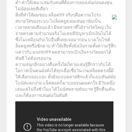
ต่ำ ทำให้เหมาะสมกับคนที่ต้องการลองเล่นก่อนลงทุน
ไม่น้อยเลยทีเดียว
สิ่งที่ทำให้ผมชอบ สล็อต99 จริงๆคือความโปร่ง
สบายใสของระบบ ไม่ล็อคยูส ผมเล่นมานับเป็น
เวลาหลายเดือนแล้ว มีหลายคราที่ได้รางวัลใหญ่ เว็บ
จ่ายตรงตามจำนวนจริง ไม่เคยมีปัญหาเบิกเงินไม่ได้
ซึ่งไม่เหมือนกับเว็บอื่นที่เคยเจอมาก่อน บางเว็บไซต์
ล็อคยูสหรือชักดาบ ทำให้เสียทั้งยังเงินรวมทั้งความรู้สึก
แต่ว่ากับ sretthi99 ผมสามารถเบิกเงินรางวัลออกได้
ทันที ไม่ต้องรอนาน
ความสนุกอีกอย่างคือครั้งใดก็ตามเล่นรู้สึกราวกับได้
โอกาสเป็นคนมั่งคั่งได้ทุกเมื่อเชื่อวัน เกมสล็อตตรงนี้มี
ให้เลือกเยอะแยะ ทั้งยังแบบคลาสสิกแล้วก็แบบทันสมัย
โบนัสแตกง่าย แจ็คพอตก็มาบ่อยจนผมตกใจ มีวันหนึ่ง
เล่นแค่ไม่ถึงชั่วโมง ได้โบนัสหลายพันบาท รู้สึกตื่นเต้น
และก็ต้องการเล่นต่อในทันที