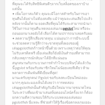
ที่คุณจะได้รับสิทธิพิเศษดีๆจากเว็บสล็อตของเราบ้าง
แค่นั้น
• เพิ่มโอกาสแก้ตัว: คุณจะมีโอกาสสำหรับในการเอา
ทุนคืนได้อย่างไม่ต้องสงสัย แม้ว่าคุณจะเล่นเสียไปแล้ว
หลังจากนั้นก็ตาม ยอดเสียที่คุณได้รับจะสามารถนำมา
ใช้ในการเอาทุนคืน ทดลองเล่นเกม
pgslot
ใหม่ หรือจะ
ถอนออกมาเลยยังได้ เลือกได้ตามปรารถนาเลยครับผม
• ลดความรู้สึกเสี่ยงขาดทุน: แน่นอนว่า การมีระบบนี้
จะช่วยลดความรู้สึกว่าจะขาดทุนทั้งผองของผู้
เล่นpgslotfishก้าวหน้าขึ้นด้วย เพราะเหตุว่าต่อให้คุณ
ไม่รับเครดิตฟรี เมื่อเล่นเสียก็ยังมีเงินสำรองที่สามารถ
กลับเหตุการณ์กลับมาได้อีกทีแน่นอน
สนุกสนานกับกระบวนการทำกำไรแบบฟินๆได้แล้ววัน
นี้ pgslot พร้อมรับสมาชิกใหม่ไม่น้อยเลยทีเดียว ห้าม
พลาดการเดิมพันที่ดีเยี่ยมที่สุด!
มานะครับทุกคน! Pgslot ขอรับลงทะเบียนใหม่เยอะ
มากๆ คุณจะมองเห็นได้เลยว่า การทดสอบ
เล่นpgslotfishนั้นสำคัญกับมือใหม่มากมายขนาดไหน
ในระหว่างที่ผมเข้ามาเล่นสล็อตออนไลน์ครั้งแรก ก็ต้อง
ยกความดีความชอบให้กับระบบทดลองเล่นของ
pgslotfish นี่แหละ ที่ช่วยทำให้รู้เรื่องข้อตกลงเกมเยอะ