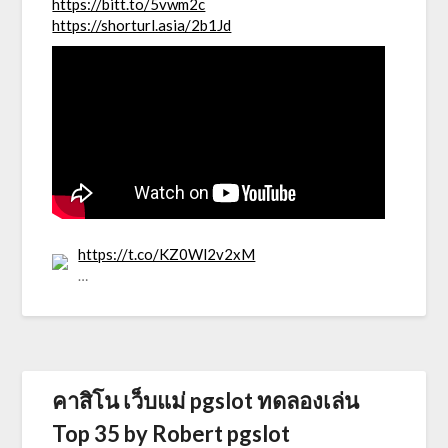
https://bitt.to/5vwm2c
https://shorturl.asia/2b1Jd
https://t.co/KZ0Wl2v2xM
…
คาสิโน เว็บแม่ pgslot ทดลองเล่น
Top 35 by Robert pgslot