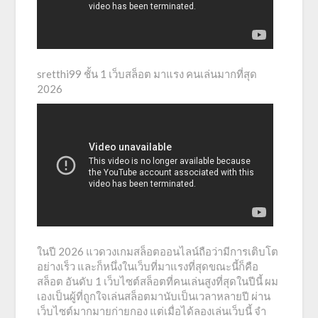
sretthi99 ชั้น 1 เว็บสล็อต มาแรง คนเล่นมากที่สุด
2026
ในปี 2026 แวดวงเกมสล็อตออนไลน์ถือว่ามีการเติบโต
อย่างเร็ว และก็หนึ่งในเว็บที่มาแรงที่สุดขณะนี้ก็คือ
สล็อต อันดับ 1 เว็บไซต์สล็อตที่คนเล่นสูงที่สุดในปีนี้ ผม
เองเป็นผู้ที่ถูกใจเล่นสล็อตมานับเป็นเวลาหลายปี ผ่าน
เว็บไซต์มากมายก่ายกอง แต่เมื่อได้ลองเล่นเว็บนี้ จำ