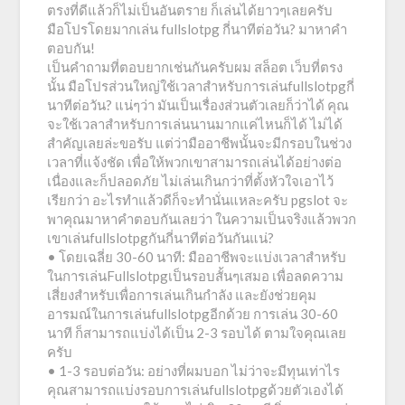
ตรงที่ดีแล้วก็ไม่เป็นอันตราย ก็เล่นได้ยาวๆเลยครับ
มือโปรโดยมากเล่น fullslotpg กี่นาทีต่อวัน? มาหาคำ
ตอบกัน!
เป็นคำถามที่ตอบยากเช่นกันครับผม สล็อต เว็บที่ตรง
นั้น มือโปรส่วนใหญ่ใช้เวลาสำหรับการเล่นfullslotpgกี่
นาทีต่อวัน? แน่ๆว่า มันเป็นเรื่องส่วนตัวเลยก็ว่าได้ คุณ
จะใช้เวลาสำหรับการเล่นนานมากแค่ไหนก็ได้ ไม่ได้
สำคัญเลยล่ะขอรับ แต่ว่ามืออาชีพนั้นจะมีกรอบในช่วง
เวลาที่แจ้งชัด เพื่อให้พวกเขาสามารถเล่นได้อย่างต่อ
เนื่องและก็ปลอดภัย ไม่เล่นเกินกว่าที่ตั้งหัวใจเอาไว้
เรียกว่า อะไรทำแล้วดีก็จะทำนั่นแหละครับ pgslot จะ
พาคุณมาหาคำตอบกันเลยว่า ในความเป็นจริงแล้วพวก
เขาเล่นfullslotpgกันกี่นาทีต่อวันกันแน่?
• โดยเฉลี่ย 30-60 นาที: มืออาชีพจะแบ่งเวลาสำหรับ
ในการเล่นFullslotpgเป็นรอบสั้นๆเสมอ เพื่อลดความ
เสี่ยงสำหรับเพื่อการเล่นเกินกำลัง และยังช่วยคุม
อารมณ์ในการเล่นfullslotpgอีกด้วย การเล่น 30-60
นาที ก็สามารถแบ่งได้เป็น 2-3 รอบได้ ตามใจคุณเลย
ครับ
• 1-3 รอบต่อวัน: อย่างที่ผมบอก ไม่ว่าจะมีทุนเท่าไร
คุณสามารถแบ่งรอบการเล่นfullslotpgด้วยตัวเองได้