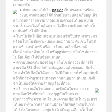
เลยนะครับ
• ฝากถอนออโต้เร็ว:
pgslot
เว็บตรงจะมาพร้อม
ระบบฝากถอนออโต้ที่ล้ำสมัยและปลอดภัยอยู่แล้ว
สามารถทำรายการฝากถอนด้วยตัวเองได้เลย สบาย
รวดเร็ว และไม่เป็นอันตราย ไม่มีความช้าอย่างกับเว็บ
เอเย่นต์ทั่วๆไปอีกด้วย
• โปรโมชั่นไม่อ้อมค้อม: แน่นอนว่าเว็บส่วนมากจะมา
พร้อมโปรโมชั่นต่างๆเยอะแยะมากมาย ดังเช่น โบนัส
แรกเข้า เครดิตฟรี หรือการรับยอดเสีย ซึ่งชอบมี
เงื่อนไขต่างๆด้วย โปรโมชั่นpgslotของเว็บไซต์ตรงจะ
ไม่อ้อมค้อม ไม่ซับซ้อนแน่นอน
• ความปลอดภัยของข้อมูล: เว็บไซต์ตรงจะมีการใช้
งานรหัส SSL ที่จะปกป้องข้อมูลส่วนตัวของสมาชิกรั่ว
ไหล ทำให้เชื่อมั่นได้เลยว่า ไม่มีอันตรายทั้งข้อมูลบัญชี
แล้วก็การทำธุรกรรมต่างๆหากคุณอยากเล่นเกมเก่งก็
จำเป็นต้องให้ความสำคัญเรื่องนี้ด้วย
• สร้างความมั่นใจและความเชื่อมั่นในระยะยาว:
การเลือกใช้บริการFullslotpgกับเว็บตรงจะ
เป็นการสร้างความมั่นใจและความเชื่อมั่นในระยะยาว
ได้เลย เพราะว่าหลายท่านมักจะใช้เพื่อสำหรับในการ
ได้กำไรในระยะยาวอยู่แล้ว ถ้าเกิดคุณเลือกเว็บไซต์