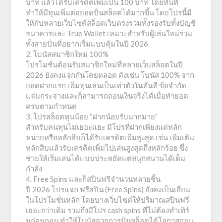
บาท แล้วได้รับเครดิตเพิ่มเป็น 100 บาท โดยทันที
ทำให้มีทุนเพิ่มต่อยอดปั่นสล็อตได้มากขึ้น โดยโปรนี้มี
ให้กับหลายเว็บไซต์สล็อตเว็บตรงรวมทั้งรองรับทั้งบัญชี
ธนาคารและ True Wallet เหมาะสำหรับผู้เล่นใหม่รวม
ทั้งสายปั่นที่อยากเริ่มแบบคุ้มในปี 2026
2. โบนัสสมาชิกใหม่ 100%
โปรโมชั่นต้อนรับสมาชิกใหม่ที่หลายเว็บสล็อตในปี
2026 ยังคงแจกกันโดยตลอด ดังเช่น โบนัส 100% จาก
ยอดฝากแรก เพิ่มทุนเล่นเป็นเท่าตัวในทันที ข้อจำกัด
แจ่มกระจ่างและก็สามารถถอนเงินจริงได้เมื่อทำยอด
ครบตามกำหนด
3. โปรสล็อตทุนน้อย “ฝากน้อยรับมากมาย”
สำหรับคนทุนไม่เยอะแยะ มีโปรที่ฝากเพียงแต่หลัก
หน่วยหรือหลักสิบก็ได้รับเครดิตเพิ่มสูงสุด เช่น เพิ่มเติม
หลักสิบแล้วรับเครดิตเพิ่มไปเล่นสูงสุดถึงหลักร้อย ซึ่ง
ช่วยให้เริ่มเล่นได้แบบประหยัดแต่สนุกสนานได้เต็ม
กำลัง
4. Free Spins และก็สปินฟรีจำนวนหลายชิ้น
ปี 2026 โปรแจก ฟรีสปิน (Free Spins) ยังคงเป็นเยี่ยม
ในโปรโมชั่นหลัก โดยบางเว็บไซต์ให้ปริมาณสปินฟรี
เยอะกว่าเดิม รวมถึงมีโปร cash spins ที่ไม่ต้องทำเทิร์
นก่อนถอน ทำให้โบนัสจากการปั่นสล็อตได้โอกาสถอน