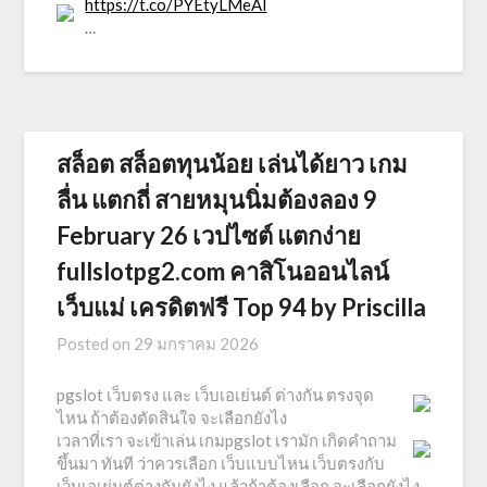
https://t.co/PYEtyLMeAl
…
สล็อต สล็อตทุนน้อย เล่นได้ยาว เกม
ลื่น แตกถี่ สายหมุนนิ่มต้องลอง 9
February 26 เวปไซต์ แตกง่าย
fullslotpg2.com คาสิโนออนไลน์
เว็บแม่ เครดิตฟรี Top 94 by Priscilla
Posted on
29 มกราคม 2026
pgslot เว็บตรง และ เว็บเอเย่นต์ ต่างกัน ตรงจุด
ไหน ถ้าต้องตัดสินใจ จะเลือกยังไง
เวลาที่เรา จะเข้าเล่น เกมpgslot เรามัก เกิดคำถาม
ขึ้นมา ทันที ว่าควรเลือก เว็บแบบไหน เว็บตรงกับ
เว็บเอเย่นต์ต่างกันยังไง แล้วถ้าต้องเลือก จะเลือกยังไง