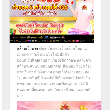
สล็อตเว็บตรง
สล็อตเว็บตรง เว็บสล็อต ไม่ผ่าน
เอเย่นต์ ฝากเร็วถอนไว ไม่มีขั้นต่ำ
ก่อนหน้านี้เคยเล่นผ่านเว็บไซต์ตัวกลางหลายครั้ง
แล้วประสบพบเจอปัญหาค่อนข้างบ่อย ทั้งยังเรื่อง
ฝากเงินช้า เบิกเงินนาน บางครั้งต้องรอคอยแอด
ไม่นตอบเป็นชั่วโมง ทำให้เสียอารมณ์สำหรับใน
การเล่นพอเหมาะพอควร จนเพื่อนฝูงแนะนำให้
ทดลองเปลี่ยนมาเล่นกับเว็บตรงที่ไม่ผ่านเอเย่นต์
มอง