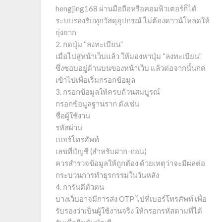
hengjing168 ผ่านมือถือหรือคอมพิวเตอร์ก็ได้
ระบบรองรับทุกวัสดุอุปกรณ์ ไม่ต้องดาวน์โหลดให้
ยุ่งยาก
2. กดปุ่ม “ลงทะเบียน”
เมื่อไปสู่หน้าเว็บแล้ว ให้มองหาปุ่ม “ลงทะเบียน”
ซึ่งชอบอยู่ด้านบนของหน้าเว็บ แล้วต่อจากนั้นกด
เข้าไปเพื่อเริ่มกรอกข้อมูล
3. กรอกข้อมูลให้ครบถ้วนสมบูรณ์
กรอกข้อมูลฐานราก ดังเช่น
ชื่อผู้ใช้งาน
รหัสผ่าน
เบอร์โทรศัพท์
เลขที่บัญชี (สำหรับฝาก-ถอน)
ควรสำรวจข้อมูลให้ถูกต้อง ด้วยเหตุว่าจะมีผลต่อ
กระบวนการทำธุรกรรมในวันหลัง
4. การันตีตัวตน
บางเว็บอาจมีการส่ง OTP ไปที่เบอร์โทรศัพท์ เพื่อ
รับรองว่าเป็นผู้ใช้งานจริง ให้กรอกรหัสตามที่ได้