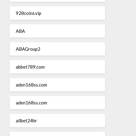
928coins.vip
ABA
ABAGroup2
abbet789.com
aden168ss.com
aden168ss.com
allbet24hr