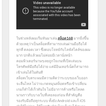
ในช่วงหลังผมเริ่มหันมาเล่น
สล็อต168
มากยิ่งขึ้น
ด้วยเหตุว่าเป็นสล็อตที่สามารถเล่นผ่านมือถือได้
ทุกที่ ตลอดเวลา ซึ่งตอบโจทย์กับไลฟ์สไตล์ของผม
มาก ปกติแล้วผมไม่ค่อยมีเวลานั่งหน้า
คอมพิวเตอร์นานๆเลยถูกใจเกมที่เปิดเล่นบน
โทรศัพท์มือถือได้ง่าย แค่มีอินเทอร์เน็ตก็สามารถ
เข้าเล่นได้ในทันที
สล็อตเว็บตรง ผมมีความคิดว่าระบบของเว็บออก
จะลื่นไหล ไม่ว่าจะกดหมุนสล็อตหรือเข้าเปลี่ยน
เกมก็ทำได้เร็วทันใจ ไม่มีอาการค้างหรือโหลด
นานราวกับบางเว็บที่เคยลองก่อน ที่สำคัญคือ
รองรับมือถือทุกระบบ ทั้งยัง Android และก็ iOS