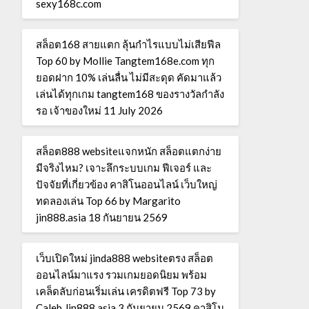
sexy168c.com
สล็อต168 สายแตก ลุ้นกำไรแบบไม่เสียฟีล
Top 60 by Mollie Tangtem168e.com ทุก
ยอดฝาก 10% เล่นลื่น ไม่มีสะดุด คัดมาแล้ว
เล่นได้ทุกเกม tangtem168 ของรางวัลกำลัง
รอ เจ้าของใหม่ 11 July 2026
สล็อต888 websiteแจกหนัก สล็อตแตกง่าย
มีจริงไหม? เจาะลึกระบบเกม ฟีเจอร์ และ
ปัจจัยที่เกี่ยวข้อง คาสิโนออนไลน์ เว็บใหญ่
ทดลองเล่น Top 66 by Margarito
jin888.asia 18 กันยายน 2569
เว็บเปิดใหม่ jinda888 websiteตรง สล็อต
ออนไลน์มาแรง รวมเกมยอดนิยม พร้อม
เคล็ดลับก่อนเริ่มเล่น เครดิตฟรี Top 73 by
Caleb Jin888.asia 3 กันยายน 2569 คาสิโน