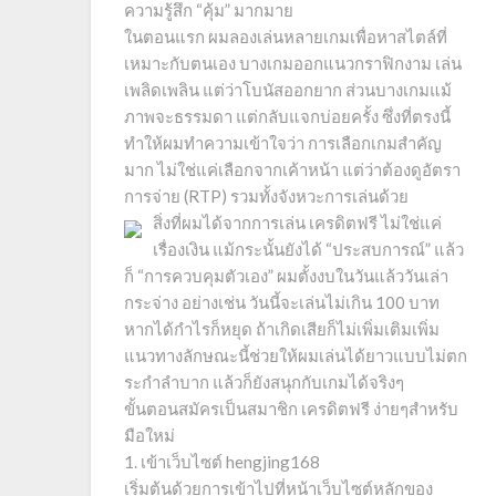
ความรู้สึก “คุ้ม” มากมาย
ในตอนแรก ผมลองเล่นหลายเกมเพื่อหาสไตล์ที่
เหมาะกับตนเอง บางเกมออกแนวกราฟิกงาม เล่น
เพลิดเพลิน แต่ว่าโบนัสออกยาก ส่วนบางเกมแม้
ภาพจะธรรมดา แต่กลับแจกบ่อยครั้ง ซึ่งที่ตรงนี้
ทำให้ผมทำความเข้าใจว่า การเลือกเกมสำคัญ
มาก ไม่ใช่แค่เลือกจากเค้าหน้า แต่ว่าต้องดูอัตรา
การจ่าย (RTP) รวมทั้งจังหวะการเล่นด้วย
สิ่งที่ผมได้จากการเล่น เครดิตฟรี ไม่ใช่แค่
เรื่องเงิน แม้กระนั้นยังได้ “ประสบการณ์” แล้ว
ก็ “การควบคุมตัวเอง” ผมตั้งงบในวันแล้ววันเล่า
กระจ่าง อย่างเช่น วันนี้จะเล่นไม่เกิน 100 บาท
หากได้กำไรก็หยุด ถ้าเกิดเสียก็ไม่เพิ่มเติมเพิ่ม
แนวทางลักษณะนี้ช่วยให้ผมเล่นได้ยาวแบบไม่ตก
ระกำลำบาก แล้วก็ยังสนุกกับเกมได้จริงๆ
ขั้นตอนสมัครเป็นสมาชิก เครดิตฟรี ง่ายๆสำหรับ
มือใหม่
1. เข้าเว็บไซต์ hengjing168
เริ่มต้นด้วยการเข้าไปที่หน้าเว็บไซต์หลักของ