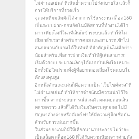
ไม่ผ่านเอเย่นต์ ที่เน้นย้ำความโปร่งสบายใส แล้วก็
การให้บริการที่รวดเร็ว
จุดเด่นที่ผมสัมผัสได้จากการใช้แรงงาน สล็อต168
เป็นระบบฝาก-ถอนอัตโนมัติสถานที่ทำงานได้ไว
มาก เพียงไม่กี่วินาทีเงินก็เข้าระบบแล้ว ทำให้ไม่
เสียเวล่ำเวลาสำหรับการคอย และสามารถเข้าไป
สนุกสนานกับเกมได้ในทันที ที่สำคัญเป็นไม่มีอย่าง
น้อยสำหรับเพื่อการฝากเงิน ทำให้ผู้เล่นสามารถ
เริ่มด้วยงบประมาณเล็กๆได้แบบบันเทิงใจ เหมาะ
อีกทั้งมือใหม่รวมทั้งผู้ที่อยากลองเสี่ยงโชคแบบไม่
ต้องลงทุนสูง
อีกหนึ่งลักษณะเด่นก็คือความเป็น “เว็บไซต์ตรง” ที่
ไม่ผ่านเอเย่นต์ ทำให้การจ่ายเงินมีความน่าไว้ใจ
มากขึ้น จากประสบการณ์ส่วนตัว ผมเคยถอนเงิน
หลายคราว แล้วก็ได้รับเงินจริงครบทุกยอด ไม่มี
ปัญหาค้างจ่ายหรือดีเลย์ ทำให้มีความรู้สึกเชื่อมั่น
สำหรับการเล่นมากขึ้น
ในส่วนของเกมก็มีให้เลือกนานาประการ ไม่ว่าจะ
เป็นสล็อต สล็อต168 ที่ได้รับความนิยมจากค่ายดัง