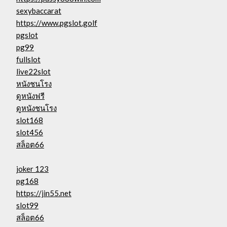
sexybaccarat
https://www.pgslot.golf
pgslot
pg99
fullslot
live22slot
หนังชนโรง
ดูหนังฟรี
ดูหนังชนโรง
slot168
slot456
สล็อต66
joker 123
pg168
https://jin55.net
slot99
สล็อต66