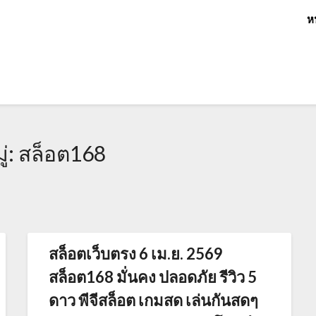
ห
่:
สล็อต168
สล็อตเว็บตรง 6 เม.ย. 2569
สล็อต168 มั่นคง ปลอดภัย รีวิว 5
ดาว พีจีสล็อต เกมสด เล่นกันสดๆ