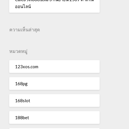
ออนไลน์
ความเห็นล่าสุด
หมวดหมู่
123xos.com
168pg
168slot
188bet