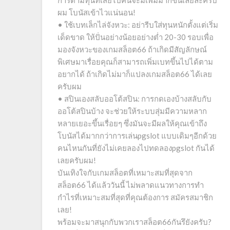
ผม โบนัสเข้าไวแน่นอน!
• ใช้เบทเล็กไล่จังหวะ: อย่ารีบใส่ทุนหนักตั้งแต่เริ่ม
เด็ดขาด ให้ปั่นอย่างน้อยอย่างต่ำ 20-30 รอบเพื่อ
มองจังหวะของเกมสล็อต66 ถ้าเกิดมีสัญลักษณ์
พิเศษมาเรื่อยคุณก็สามารถเพิ่มเบทขึ้นไปได้ตาม
อยากได้ ถ้าเกิดไม่มาก็แปลงเกมสล็อต66 ได้เลย
ครับผม
• สปินเองสลับออโต้สปิน: การกดเองบ้างสลับกับ
ออโต้สปินบ้าง จะช่วยให้ระบบสุ่มมีความหลาก
หลายเยอะขึ้นเรื่อยๆ ซึ่งมันจะมีผลให้คุณเข้าถึง
โบนัสได้มากกว่าการเล่นpgslot แบบเดิมๆอีกด้วย
คนไหนกันที่ยังไม่เคยลองไปทดลองpgslot กันได้
เลยครับผม!
บันเทิงใจกับเกมสล็อตที่เหมาะสมที่สุดจาก
สล็อต66 ได้แล้ววันนี้ ไม่พลาดแนวทางการทำ
กำไรที่เหมาะสมที่สุดที่คุณต้องการ สมัครสมาชิก
เลย!
พร้อมจะมาสนุกกับพวกเราสล็อต66กันรึยังครับ?