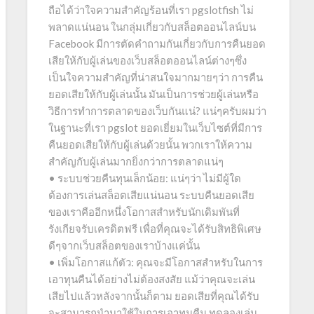
ถือได้ว่าใจความสำคัญร้อนที่เรา pgslotfish ไม่
พลาดแน่นอน ในกลุ่มเกี่ยวกับสล็อตออนไลน์บน
Facebook มีการตัดคำถามกันเกี่ยวกับการคืนยอด
เสียให้กับผู้เล่นของเว็บสล็อตออนไลน์ต่างๆซึ่ง
เป็นใจความสำคัญที่น่าสนใจมากมายๆว่า การคืน
ยอดเสียให้กับผู้เล่นนั้น มันเป็นการช่วยผู้เล่นหรือ
วิธีการทำการตลาดของเว็บกันแน่? แน่ๆครับผมว่า
ในฐานะที่เรา pgslot ยอดเยี่ยมในเว็บไซต์ที่มีการ
คืนยอดเสียให้กับผู้เล่นด้วยนั้น พวกเราให้ความ
สำคัญกับผู้เล่นมากยิ่งกว่าการตลาดแน่ๆ
• ระบบช่วยคืนทุนเล็กน้อย: แน่ๆว่า ไม่มีผู้ใด
ต้องการเล่นสล็อตเสียแน่นอน ระบบคืนยอดเสีย
ของเราคืออีกหนึ่งโอกาสสำหรับนักเดิมพันที่
รังเกียจรับเครดิตฟรี เพื่อที่คุณจะได้รับสิทธิพิเศษ
ดีๆจากเว็บสล็อตของเราบ้างแค่นั้น
• เพิ่มโอกาสแก้ตัว: คุณจะมีโอกาสสำหรับในการ
เอาทุนคืนได้อย่างไม่ต้องสงสัย แม้ว่าคุณจะเล่น
เสียไปแล้วหลังจากนั้นก็ตาม ยอดเสียที่คุณได้รับ
จะสามารถนำมาใช้ในการเอาทุนคืน ทดลองเล่น