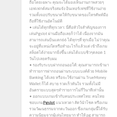
ถือโดยเฉพาะ คุณจะได้มองเห็นงานภาพสวยๆ
เอฟเฟกต์สมจริงสมจัง อินเทอร์เฟซที่ใช้งานง่าย
รวมทั้งจอปรับขนาดให้กับขนาดของโทรศัพท์มือ
ถือที่ใช้งานอัตโนมัติ
• เล่นได้ทุกที่ทุกเวลา: นี่คือหัวใจสำคัญของการ
เล่นPgslot ผ่านมือถือเลยก็ว่าได้ เนื่องจากมัน
สามารถเล่นปั่นแตก66 ได้ทุกๆที่ ทุกเมื่อ ไม่ว่าคุณ
จะอยู่ที่แหน่งใดหรือทำอะไรก็แล้วแต่ เข้าถึงเกม
สล็อตได้ง่ายมากยิ่งขึ้น เล่นได้แบบชิวๆตลอด 1
วันไปเลยครับผม
• รองรับระบบฝากถอนออโต้: คุณสามารถเข้ามา
ทำรายการฝากถอนผ่านระบบแบงค์ด้วย Mobile
Banking ได้เลย หรือจะใช้งานผ่าน TrueMoney
Wallet ก็ได้ สบาย รวดเร็วทันใจ รวมทั้งไม่มี
อันตรายแบบสุดๆทำรายการไม่กี่วินาทีเท่านั้น
• ออกแบบเกมเข้ากับคนประเทศไทย: คนไทย
ชอบเกม
Pgslot
แนวเทวดา สัตว์นำโชค หรือเกม
รวมวัฒนธรรมจากตะวันออก ซึ่งเกมกลุ่มนี้ได้รับ
ความนิยมจากผู้เล่นไทยมาก ทำให้ pg สามารถ