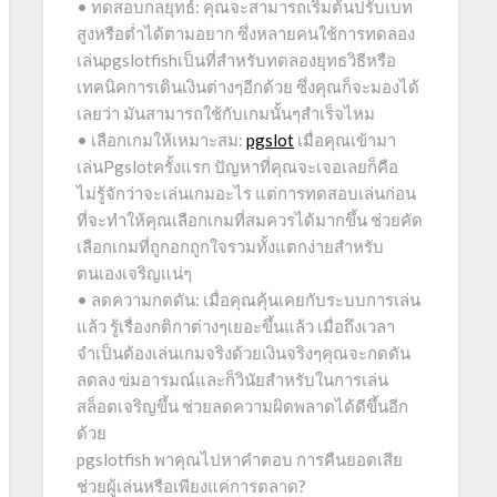
• ทดสอบกลยุทธ์: คุณจะสามารถเริ่มต้นปรับเบท
สูงหรือต่ำได้ตามอยาก ซึ่งหลายคนใช้การทดลอง
เล่นpgslotfishเป็นที่สำหรับทดลองยุทธวิธีหรือ
เทคนิคการเดินเงินต่างๆอีกด้วย ซึ่งคุณก็จะมองได้
เลยว่า มันสามารถใช้กับเกมนั้นๆสำเร็จไหม
• เลือกเกมให้เหมาะสม:
pgslot
เมื่อคุณเข้ามา
เล่นPgslotครั้งแรก ปัญหาที่คุณจะเจอเลยก็คือ
ไม่รู้จักว่าจะเล่นเกมอะไร แต่การทดสอบเล่นก่อน
ที่จะทำให้คุณเลือกเกมที่สมควรได้มากขึ้น ช่วยคัด
เลือกเกมที่ถูกอกถูกใจรวมทั้งแตกง่ายสำหรับ
ตนเองเจริญแน่ๆ
• ลดความกดดัน: เมื่อคุณคุ้นเคยกับระบบการเล่น
แล้ว รู้เรื่องกติกาต่างๆเยอะขึ้นแล้ว เมื่อถึงเวลา
จำเป็นต้องเล่นเกมจริงด้วยเงินจริงๆคุณจะกดดัน
ลดลง ข่มอารมณ์และก็วินัยสำหรับในการเล่น
สล็อตเจริญขึ้น ช่วยลดความผิดพลาดได้ดีขึ้นอีก
ด้วย
pgslotfish พาคุณไปหาคำตอบ การคืนยอดเสีย
ช่วยผู้เล่นหรือเพียงแค่การตลาด?