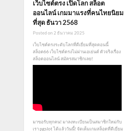
เว็บไซต์ตรง เปิดโลก สล็อต
ออนไลน์ เกมมาแรงที่คนไทยนิยม
ที่สุด ธันวา 2568
Posted on
2 ธันวาคม 2025
เว็บไซต์ตรงระดับโลกที่ดีเยี่ยมที่สุดตอนนี้
สล็อต66 เว็บไซต์ตรงไม่ผ่านเอเย่นต์ ตัวจริงเรื่อง
สล็อตออนไลน์ สมัครสมาชิกเลย!
มาขอรับทุกคน! มาลงทะเบียนเป็นสมาชิกใหม่กับ
เรา pgslot ได้แล้ววันนี้! จัดเต็มเกมสล็อตที่ดีเยี่ยม