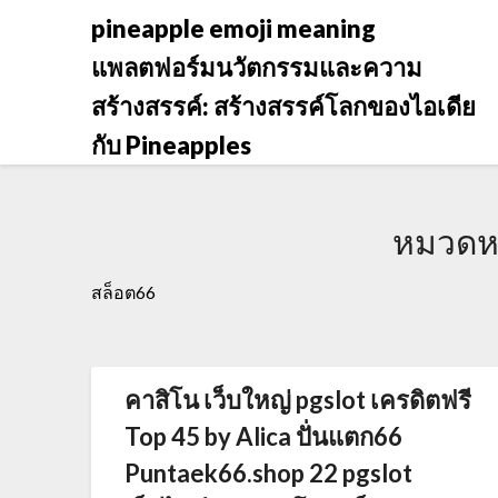
Skip
pineapple emoji meaning
to
แพลตฟอร์มนวัตกรรมและความ
content
สร้างสรรค์: สร้างสรรค์โลกของไอเดีย
กับ Pineapples
หมวดหม
สล็อต66
คาสิโน เว็บใหญ่ pgslot เครดิตฟรี
Top 45 by Alica ปั่นแตก66
Puntaek66.shop 22 pgslot