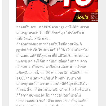
สล็อตเว็บตรงแท้ 100% จาก pgslot ไม่มีอันตราย
มาตรฐานระดับโลกที่ดีเยี่ยมที่สุด โปรโมชั่นจัด
หนักจัดเต็ม สมัครเลย!
ถ้าคุณกำลังมองหาสล็อตเว็บไซต์ตรงแท้ล่ะก็
pgslotfish เว็บไซต์ตรงแท้ 100% เว็บไซต์ตรงไม่
ผ่านเอเย่นต์ที่ดีที่สุดเวลานี้ยินดีให้บริการแน่นอน
นะครับ คุณจะได้สนุกกับเกมสล็อตล้นหลามจาก
ค่ายเกมระดับนานาชาติอย่าง สล็อต และค่ายเก
มอื่นๆอีกมากยิ่งกว่า 20 ค่ายเกม มีเกมให้เลือกกว่า
1,000 เกม เล่นผ่านเว็บได้ในทันที รับประกัน
มาตรฐานแล้วก็ความปลอดภัยที่ดีที่สุด บันเทิงใจ
กับเกมที่ชอบได้แบบไม่เหมือนใคร โปรโมชั่นแล้ว
ก็กิจกรรมซัพพอร์ตเต็มกำลัง มีแอดมินรอให้
บริการตลอด 1 วันอีกด้วย บอกเลยว่า ถ้าคุณเลือก