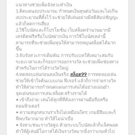
แนวทางช่วยเพิ่มจังหวะทำเงิน
1.คิดแผนงบประมาณ: กำหนดเงินทุนต่อวันและไม่เกิน
งบประมาณที่ตั้งไว้ จะช่วยให้เล่นอย่างมีสติสัมปชัญญะ
แล้วก็ลดการเสี่ยง
2.ใช้โบนัสและก็โปรโมชั่น: เว็บสล็อตจำนวนมากมี
เครดิตฟรีหรือโบนัสฝากเงิน การใช้โบนัสเหล่านี้
สามารถที่จะช่วยเพิ่มทุนให้สามารถหมุนสล็อตได้มาก
ขึ้น
3.จับจังหวะการเดิมพัน: การปรับเบทให้เหมาะสมกับ
ระยะเวลาและก็รอบการออกรางวัล จะช่วยเพิ่มช่องทาง
สำหรับในการได้รางวัลใหญ่
4.ทดสอบเล่นก่อนลงเงินจริง:
สล็อต99
การทดลองเล่น
ช่วยให้เข้าใจต้นแบบเกม ฟีเจอร์ แล้วก็การจ่ายรางวัล
ทำให้สามารถกำหนดแผนการเล่นได้อย่างแม่นยำ
จุดเด่นของการเล่น สล็อต สร้างรายได้
• เข้าถึงง่าย: เล่นได้ทุกที่ที่ต้องการผ่านมือถือหรือ
คอมพิวเตอร์
• ความสนุกสนานร่าเริงไม่เหมือนใคร: เกมมีธีมและก็
ฟีพบร์มากมาย ทำให้ไม่น่าเบื่อ
• จังหวะชนะรางวัลสูง: ด้วยระบบโบนัสแล้วก็แจ็คพอต
ทำให้ผู้เล่นมีโอกาสได้เงินรางวัลมากยิ่งกว่าเกมทั่วไป