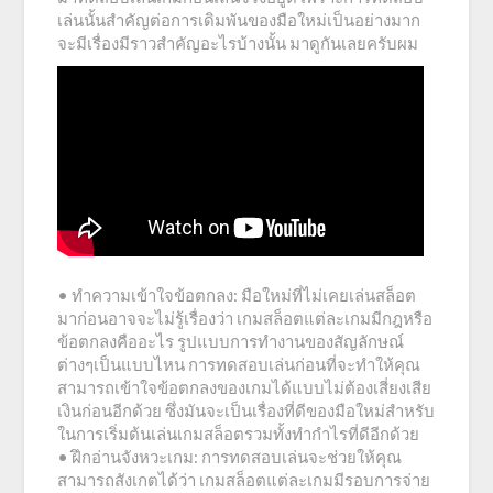
เล่นนั้นสำคัญต่อการเดิมพันของมือใหม่เป็นอย่างมาก
จะมีเรื่องมีราวสำคัญอะไรบ้างนั้น มาดูกันเลยครับผม
• ทำความเข้าใจข้อตกลง: มือใหม่ที่ไม่เคยเล่นสล็อต
มาก่อนอาจจะไม่รู้เรื่องว่า เกมสล็อตแต่ละเกมมีกฎหรือ
ข้อตกลงคืออะไร รูปแบบการทำงานของสัญลักษณ์
ต่างๆเป็นแบบไหน การทดสอบเล่นก่อนที่จะทำให้คุณ
สามารถเข้าใจข้อตกลงของเกมได้แบบไม่ต้องเสี่ยงเสีย
เงินก่อนอีกด้วย ซึ่งมันจะเป็นเรื่องที่ดีของมือใหม่สำหรับ
ในการเริ่มต้นเล่นเกมสล็อตรวมทั้งทำกำไรที่ดีอีกด้วย
• ฝึกอ่านจังหวะเกม: การทดสอบเล่นจะช่วยให้คุณ
สามารถสังเกตได้ว่า เกมสล็อตแต่ละเกมมีรอบการจ่าย