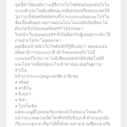
จุดนี้ทำให้ผมมีความรู้สึกว่าเว็บไซต์มันมั่นอกมั่นใจใน
ระบบตัวเอง ไม่ต้องมีคนมากลั่นกรองหรือตอบแชทให้
วุ่นวาย ทั้งยังหลังสมัครเสร็จ ระบบจะเสนอแนะโปรโม
ชั่นเบื้องต้นอย่างสุภาพอ่อนโยน ไม่แออัดยัดเยียด ไม่
ต้องกดรับก็ยังเล่นสล็อต99 ได้ธรรมดา
ใบหน้าเว็บ bonanza99 ที่เป็นมิตรกับผู้เล่นทุกระดับ ใช้
งานง่าย ไม่รก ไม่หลอกตา
พอเพียงเข้าหน้าเว็บไซต์หลักก็รู้สึกเลยว่า ทดลองเล่น
สล็อต มีการออกแบบที่ เข้าใจคนเล่นจริง ไม่มี
แบนเนอร์วิ่งวุ่นวาย ไม่มีเสียงเอฟเฟกต์ดังอัตโนมัติ
และไม่พากเพียรยัดอะไรเข้ามาเยอะจนเกินความ
จำเป็น
หน้าแรกจะแบ่งหมู่แจ่มชัด อาทิเช่น
• สล็อต
• คาสิโน
• ยิงปลา
• กีฬา
• โปรโมชั่น
แต่ละเมนูมีไอคอนเรียบกดแล้วไม่หน่วง โหลดเร็ว
แม้ว่าจะเล่นผ่านเน็ตโทรศัพท์มือถือปกติ ตัวเกมถูกจัด
เรียงแบบดูง่าย เลือกได้ทั้งยังตามค่าย ตามชื่อเกม หรือ