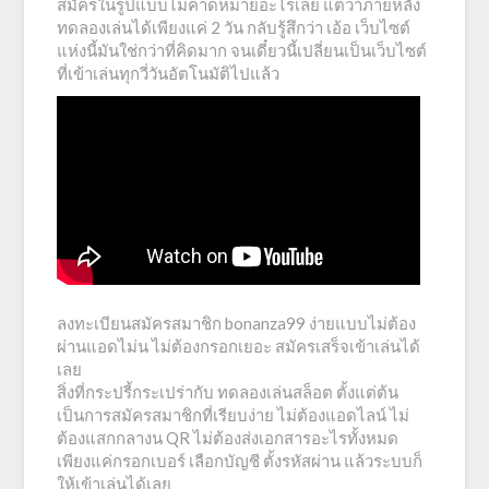
สมัครในรูปแบบไม่คาดหมายอะไรเลย แต่ว่าภายหลัง
ทดลองเล่นได้เพียงแค่ 2 วัน กลับรู้สึกว่า เอ้อ เว็บไซต์
แห่งนี้มันใช่กว่าที่คิดมาก จนเดี๋ยวนี้เปลี่ยนเป็นเว็บไซต์
ที่เข้าเล่นทุกวี่วันอัตโนมัติไปแล้ว
ลงทะเบียนสมัครสมาชิก bonanza99 ง่ายแบบไม่ต้อง
ผ่านแอดไม่น ไม่ต้องกรอกเยอะ สมัครเสร็จเข้าเล่นได้
เลย
สิ่งที่กระปรี้กระเปร่ากับ ทดลองเล่นสล็อต ตั้งแต่ต้น
เป็นการสมัครสมาชิกที่เรียบง่าย ไม่ต้องแอดไลน์ ไม่
ต้องแสกกลางน QR ไม่ต้องส่งเอกสารอะไรทั้งหมด
เพียงแค่กรอกเบอร์ เลือกบัญชี ตั้งรหัสผ่าน แล้วระบบก็
ให้เข้าเล่นได้เลย