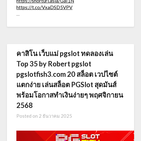
https://shorturl.asia/GaI1N
https://t.co/VxaDSD5VPV
…
คาสิโน เว็บแม่ pgslot ทดลองเล่น
Top 35 by Robert pgslot
pgslotfish3.com 20 สล็อต เวปไซต์
แตกง่าย เล่นสล็อต PGSlot สุดมันส์
พร้อมโอกาสทำเงินง่ายๆ พฤศจิกายน
2568
Posted on
2 ธันวาคม 2025