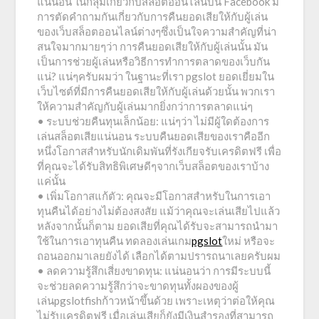
แน่นอน ในกลุ่มเกี่ยวกับสล็อตออนไลน์บน Facebook มี
การตัดคำถามกันเกี่ยวกับการคืนยอดเสียให้กับผู้เล่น
ของเว็บสล็อตออนไลน์ต่างๆซึ่งเป็นใจความสำคัญที่น่า
สนใจมากมายๆว่า การคืนยอดเสียให้กับผู้เล่นนั้น มัน
เป็นการช่วยผู้เล่นหรือวิธีการทำการตลาดของเว็บกัน
แน่? แน่ๆครับผมว่า ในฐานะที่เรา pgslot ยอดเยี่ยมใน
เว็บไซต์ที่มีการคืนยอดเสียให้กับผู้เล่นด้วยนั้น พวกเรา
ให้ความสำคัญกับผู้เล่นมากยิ่งกว่าการตลาดแน่ๆ
• ระบบช่วยคืนทุนเล็กน้อย: แน่ๆว่า ไม่มีผู้ใดต้องการ
เล่นสล็อตเสียแน่นอน ระบบคืนยอดเสียของเราคืออีก
หนึ่งโอกาสสำหรับนักเดิมพันที่รังเกียจรับเครดิตฟรี เพื่อ
ที่คุณจะได้รับสิทธิพิเศษดีๆจากเว็บสล็อตของเราบ้าง
แค่นั้น
• เพิ่มโอกาสแก้ตัว: คุณจะมีโอกาสสำหรับในการเอา
ทุนคืนได้อย่างไม่ต้องสงสัย แม้ว่าคุณจะเล่นเสียไปแล้ว
หลังจากนั้นก็ตาม ยอดเสียที่คุณได้รับจะสามารถนำมา
ใช้ในการเอาทุนคืน ทดลองเล่นเกม
pgslot
ใหม่ หรือจะ
ถอนออกมาเลยยังได้ เลือกได้ตามปรารถนาเลยครับผม
• ลดความรู้สึกเสี่ยงขาดทุน: แน่นอนว่า การมีระบบนี้
จะช่วยลดความรู้สึกว่าจะขาดทุนทั้งผองของผู้
เล่นpgslotfishก้าวหน้าขึ้นด้วย เพราะเหตุว่าต่อให้คุณ
ไม่รับเครดิตฟรี เมื่อเล่นเสียก็ยังมีเงินสำรองที่สามารถ