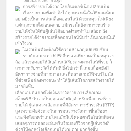
ได้เงินรางวัลง่ายที่สุด
การสร้างรายได้จากโลกอินเตอร์เน็ตเปลี่ยนเป็น
เรื่องง่ายรวมทั้งเข้าถึงได้ทุกคน หนึ่งในวิธียอดนิยม
อย่างยิ่งเป็นการเล่นสล็อตออนไลน์ ด้วยเหตุว่าไม่เพียง
แต่สนุกรวมทั้งผ่อนคลาย แม้กระนั้นยังสามารถสร้าง
รายได้จริงให้กับผู้เล่นได้อย่างง่ายๆทำไม สล็อต ถึง
สร้างรายได้ง่าย เกมสล็อตออนไลน์นับว่าเป็นเกมพนันที่
เข้าใจง่าย
ไม่จำเป็นที่จะต้องใช้ความชำนาญสลับซับซ้อน
ราวกับเกม sretthi99 อื่นๆแค่เพียงกดสปิน หมุนวง
ล้อ แล้วรอคอยให้สัญลักษณ์เรียงตรงตามไลน์ที่ระบุ ก็
สามารถรับรางวัลได้ทันที ยิ่งไปกว่านี้ เกมสล็อตยังมี
อัตราการจ่ายที่มากมาย และก็หลายเกมมีฟีพบร์โบนัส
ที่ช่วยเพิ่มช่องทางชนะ ทำให้ผู้เล่นมีโอกาสสร้างรายได้
มากยิ่งขึ้น
เลือกเกมที่แตกดีได้เงินรางวัลง่าย การเลือกเกม
สล็อต99 นับว่าเป็นกุญแจสำคัญสำหรับเพื่อการสร้าง
รายได้ ผู้เล่นควรเลือกเกมที่มีอัตราการชำระเงิน (RTP)
สูง เพราะคือจังหวะในการชนะรางวัลมากขึ้นเรื่อยๆ
และพึงสังเกตว่าเกมไหนมักมีแจ็คพอตหรือโบนัสพิเศษ
เสมอๆการทดลองเล่นฟรีหรือมองรีวิวจากผู้เล่นจริงก็
ช่วยให้ตกลงใจเลือกเกมได้ง่ายดายมากยิ่งขึ้น