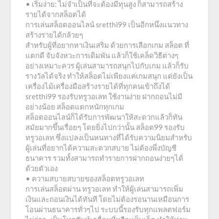
• เริ่มง่าย: ไม่จำเป็นที่จะต้องมีทุนสูง ก็สามารถสร้าง
รายได้จากสล็อตได้
การเล่นสล็อตออนไลน์ sretthi99 เป็นอีกหนึ่งแนวทาง
สร้างรายได้กล้วยๆ
สำหรับผู้ที่อยากหาเงินเสริม ด้วยการเลือกเกม สล็อต ที่
แตกดี จับจังหวะการเดิมพัน แล้วก็ใช้เคล็ดวิธีต่างๆ
อย่างเหมาะควร ผู้เล่นสามารถสนุกไปกับเกม แล้วก็รับ
รางวัลได้จริง ทำให้สล็อตไม่เพียงแค่เกมสนุก แต่ยังเป็น
เครื่องไม้เครื่องมือสร้างรายได้ที่ทุกคนเข้าถึงได้
sretthi99 รองรับทรูวอเลท ใช้งานง่าย ฝากถอนไม่มี
อย่างน้อย สล็อตแตกหนักทุกเกม
สล็อตออนไลน์ก็ได้รับการพัฒนาให้สะดวกแล้วก็ทัน
สมัยมากขึ้นเรื่อยๆ โดยยิ่งไปกว่านั้น สล็อต99 รองรับ
ทรูวอเลท ซึ่งแปลงเป็นหนทางที่ได้รับความนิยมสำหรับ
ผู้เล่นที่อยากได้ความสะดวกสบาย ไม่ต้องพึ่งบัญชี
ธนาคาร รวมทั้งสามารถทำรายการฝากถอนง่ายๆได้
ด้วยตัวเอง
• ความสบายสบายของสล็อตทรูวอเลท
การเล่นสล็อตผ่าน ทรูวอเลท ทำให้ผู้เล่นสามารถเพิ่ม
เงินและถอนเงินได้ทันที โดยไม่ต้องรอนานเหมือนการ
โอนผ่านธนาคารทั่วๆไป ระบบนี้รองรับทุกแพลตฟอร์ม