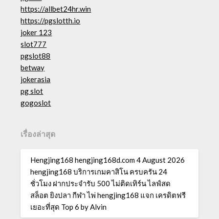
https://allbet24hr.win
https://pgslotth.io
joker 123
slot777
pgslot88
betway
jokerasia
pg slot
gogoslot
เรื่องล่าสุด
Hengjing168 hengjing168d.com 4 August 2026
hengjing168 บริการเกมคาสิโน ครบครัน 24
ชั่วโมง ฝากประจำรับ 500 ไม่ติดเทิร์น ไลฟ์สด
สล็อต ยิงปลา กีฬา ไพ่ hengjing168 แจก เครดิตฟรี
เยอะที่สุด Top 6 by Alvin