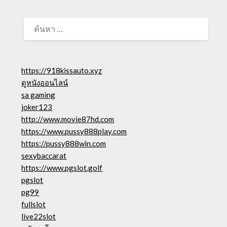
ค้นหา
สำหรับ:
https://918kissauto.xyz
ดูหนังออนไลน์
sa gaming
joker123
http://www.movie87hd.com
https://www.pussy888play.com
https://pussy888win.com
sexybaccarat
https://www.pgslot.golf
pgslot
pg99
fullslot
live22slot