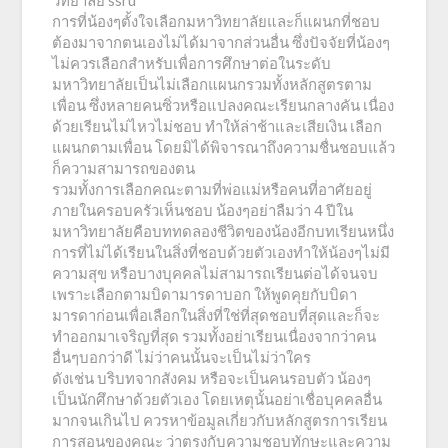
วิทยาลัย ssru
การที่น้องๆตั้งใจเลือกมหาวิทยาลัยและก็แผนกที่ชอบ
ต้องมาจากตนเองไม่ได้มาจากส่วนอื่น ซึ่งปัจจัยที่น้องๆ
ไม่ควรเลือกสำหรับเพื่อการศึกษาต่อในระดับ
มหาวิทยาลัยเป็นไม่เลือกแผนกรวมทั้งหลักสูตรตาม
เพื่อน ซึ่งหลายคนซิ่วหรือแปลงคณะเรียนกลางคัน เนื่อง
ด้วยเรียนไม่ไหวไม่ชอบ ทำให้ล่าช้าและเสียเงิน เลือก
แผนกตามเพื่อน โดยมิได้พิจารณาถึงความชื่นชอบแล้ว
ก็ความสามารถของตน
รวมทั้งการเลือกคณะตามที่พ่อแม่หรือคนที่อาศัยอยู่
ภายในครอบครัวเห็นชอบ น้องๆอย่าลืมว่า 4 ปีใน
มหาวิทยาลัยคือบททดลองชีวิตของน้องอีกบทเรียนหนึ่ง
การที่ไม่ได้เรียนในสิ่งที่ชอบด้วยตัวเองทำให้น้องๆไม่มี
ความสุข หรือบางบุคคลไม่สามารถเรียนต่อได้จนจบ
เพราะเลือกตามบิดามารดาบอก ให้พูดคุยกับบิดา
มารดาก่อนเพื่อเลือกในสิ่งที่ใช่ที่สุดชอบที่สุดและก็จะ
ทำออกมาเจริญที่สุด รวมทั้งอย่าเรียนเนื่องจากว่าคน
อื่นๆบอกว่าดี ไม่ว่าคนนั้นจะเป็นไม่ว่าใคร
ดังเช่น บริบทจากสังคม หรือจะเป็นคนรอบตัว น้องๆ
เป็นนักศึกษาด้วยตัวเอง โดยเหตุนั้นอย่าเชื่อบุคคลอื่น
มากจนเกินไป ควรหาข้อมูลเกี่ยวกับหลักสูตรการเรียน
การสอนของคณะ ว่าตรงกับความชอบทักษะและความ