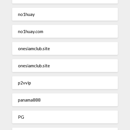
no1huay
no1huay.com
onesiamclub.site
onesiamclub.site
p2vvip
panama888
PG