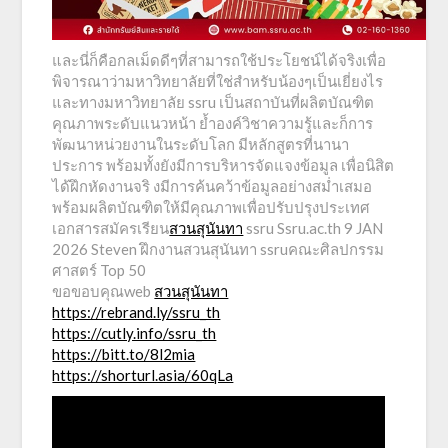
และนี่ก็คือกลเม็ดดีๆที่สามารถใช้ประโยชน์ได้จริงเพื่อ
พิจารณาว่ามหาวิทยาลัยที่ใช่สำหรับน้องๆเป็นเยี่ยงไร
และทางมหาวิทยาลัย ssru เป็นสถาบันที่ผลิตบัณฑิต
คุณภาพระดับแนวหน้า ย้ำองค์วิชาความรู้และก็การ
พัฒนาหน่วยงานในระดับโลก มีหลักสูตรที่นานา
ประการ พร้อมทั้งยังมีการบริหารจัดแจงข้อมูล เพื่อนิสิต
ได้ฝึกหัดงานจริ งมีการค้นคว้าข้อมูลอย่างสม่ำเสมอ
พร้อมผลิตบัณฑิตให้มีคุณภาพเพื่อปรับปรุงประเทศ
เอกสารสมัครเรียน
สวนสุนันทา
ssru Ssru.ac.th 9 JAN
2026 Steven ฝึกงานสวนสุนันทา ssruคณะศิลปกรรม
ศาสตร์ Top 50
ขอขอบคุณweb
สวนสุนันทา
https://rebrand.ly/ssru_th
https://cutly.info/ssru_th
https://bitt.to/8l2mia
https://shorturl.asia/60qLa