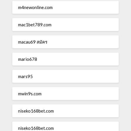
m4newonline.com
mac1bet789.com
macau69 สมัคร
mario678
mars95
mwin9s.com
niseko168bet.com
niseko168bet.com