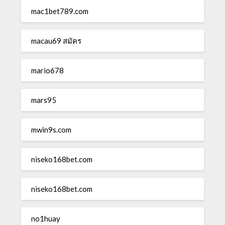
mac1bet789.com
macau69 สมัคร
mario678
mars95
mwin9s.com
niseko168bet.com
niseko168bet.com
no1huay