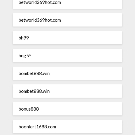
betworld369hot.com
betworld369hot.com
bh99
bng55
bombet888.win
bombet888.win
bonus888
boonlert1688.com