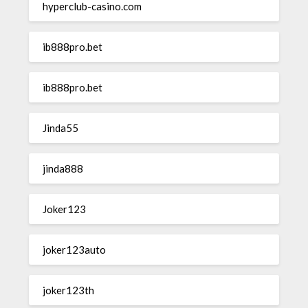
hyperclub-casino.com
ib888pro.bet
ib888pro.bet
Jinda55
jinda888
Joker123
joker123auto
joker123th