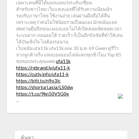
เฉพาะคนที่มิได้มองบอลเก่งระดับเซียน
สำหรับชาวไทย เว็บแทงบอลที่ได้รับความนิยมมัก
รองรับภาษาไทย ใช้งานง่าย เล่นผ่านมือถือได้ลื่น
เพราะเหตุว่าคนไม่ใช่น้อยรวมถึงผมเอง มักพนันบอล
สดผ่านมือถือขณะมองบอล ไม่ได้เปิดคอมพ์ตลอดเวลา
ระบบฝาก-ถอนออโต้ รวดเร็ว ก็เป็นอีกปัจจัยที่ทำให้เล่น
ได้บันเทิงใจ ไม่ต้องรอนาน
เว็บพนัน ufa11k ufa11k.one 30 ม.ค. 69 Gwen ดูรีวิว
จากลูกค้าจริง แทงบอลออนไลน์แตกทุกชั่วโมง Top 85
ขอขอบพระคุณweb
ufa11k
https://rebrand.ly/ufa11-k
https://cutly.info/ufa11-k
https://bitt.to/n9o3lc
https://shorturl.asia/LS0dw
https://t.co/9kn50V5G0e
…
ค้นหา