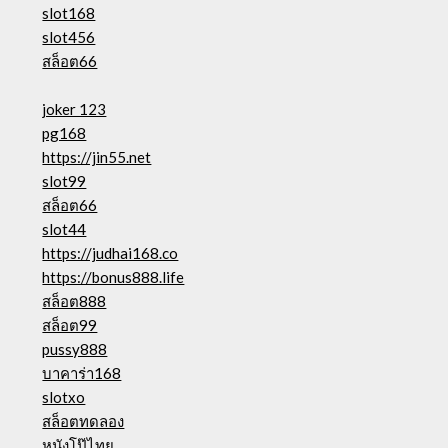
slot168
slot456
สล็อต66
joker 123
pg168
https://jin55.net
slot99
สล็อต66
slot44
https://judhai168.co
https://bonus888.life
สล็อต888
สล็อต99
pussy888
บาคาร่า168
slotxo
สล็อตทดลอง
หนังโป๊ไทย