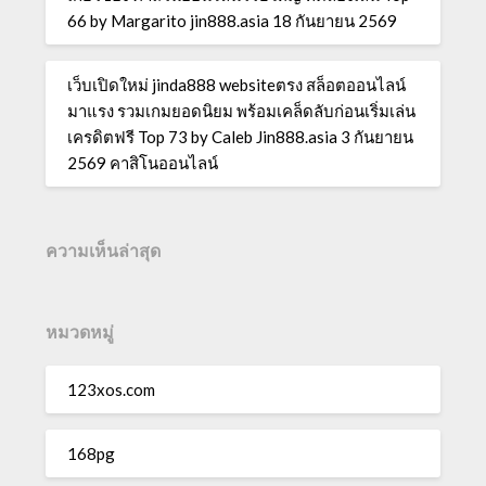
66 by Margarito jin888.asia 18 กันยายน 2569
เว็บเปิดใหม่ jinda888 websiteตรง สล็อตออนไลน์
มาแรง รวมเกมยอดนิยม พร้อมเคล็ดลับก่อนเริ่มเล่น
เครดิตฟรี Top 73 by Caleb Jin888.asia 3 กันยายน
2569 คาสิโนออนไลน์
ความเห็นล่าสุด
หมวดหมู่
123xos.com
168pg