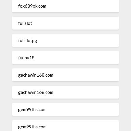
fox689ok.com
fullslot
fullslotpg
funny18
gachawin168.com
gachawin168.com
gem99ths.com
gem99ths.com