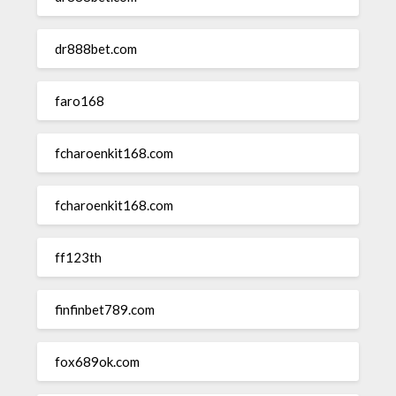
dr888bet.com
faro168
fcharoenkit168.com
fcharoenkit168.com
ff123th
finfinbet789.com
fox689ok.com