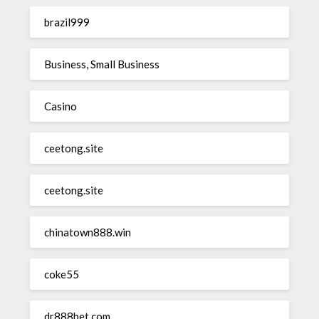
brazil999
Business, Small Business
Casino
ceetong.site
ceetong.site
chinatown888.win
coke55
dr888bet.com