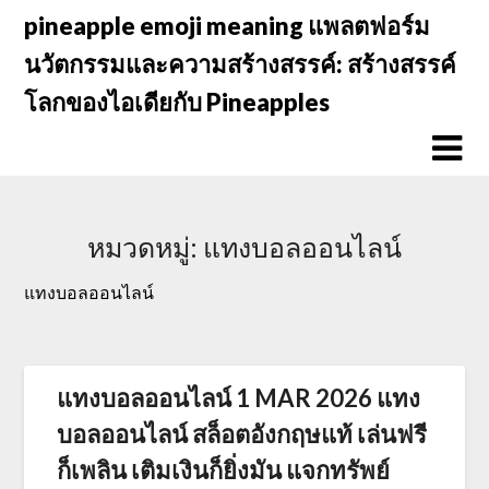
Skip
pineapple emoji meaning แพลตฟอร์ม
to
นวัตกรรมและความสร้างสรรค์: สร้างสรรค์
content
โลกของไอเดียกับ Pineapples
หมวดหมู่:
แทงบอลออนไลน์
แทงบอลออนไลน์
แทงบอลออนไลน์ 1 MAR 2026 แทง
บอลออนไลน์ สล็อตอังกฤษแท้ เล่นฟรี
ก็เพลิน เติมเงินก็ยิ่งมัน แจกทรัพย์