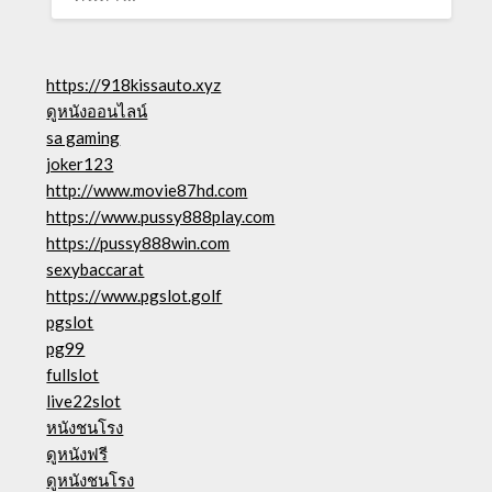
สำหรับ:
https://918kissauto.xyz
ดูหนังออนไลน์
sa gaming
joker123
http://www.movie87hd.com
https://www.pussy888play.com
https://pussy888win.com
sexybaccarat
https://www.pgslot.golf
pgslot
pg99
fullslot
live22slot
หนังชนโรง
ดูหนังฟรี
ดูหนังชนโรง