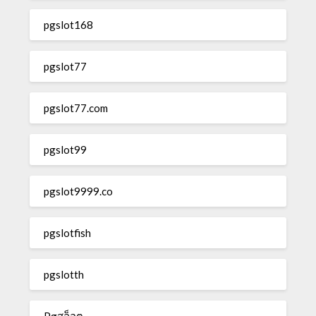
pgslot168
pgslot77
pgslot77.com
pgslot99
pgslot9999.co
pgslotfish
pgslotth
Pgสล็อต