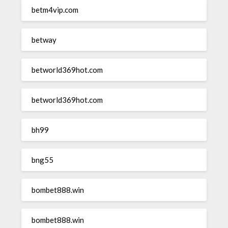
betm4vip.com
betway
betworld369hot.com
betworld369hot.com
bh99
bng55
bombet888.win
bombet888.win