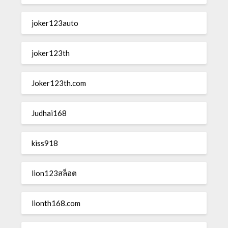
joker123auto
joker123th
Joker123th.com
Judhai168
kiss918
lion123สล็อต
lionth168.com