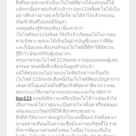
สิ่งที่หลายท่านกลัวเป็น เว็บไซต์ที่ฝากได้แต่ถอนมิได้
แม้กระนั้นเราพบกับตัวแล้วว่า lion123สล็อต ไม่ได้เป็น
อย่างที่กล่าวมาเลย ครั้งใดก็ตามได้กำไรแล้วกดถอน
เงินเข้าทันทีไม่เคยมีปัญหา
แค่คุณต้องรู้จักพอเพียง เนื่องจากว่า
เว็บไซต์lion123สล็อต ให้จริง ถ้าเกิดคุณไม่โลภ ถอน
ตามจังหวะ คุณจะได้เห็นเงินฝากบัญชีบ่อยกว่าที่คิด
และก็นั่นแหละคือเสน่ห์ของเว็บไซต์นี้ที่ทำให้มีความ
รู้สึกว่า มันแฟร์กับผู้เล่นมากๆ
สรุปภาพรวมเว็บไซต์ 123lionth จากมุมมองของผู้เล่น
ธรรมดาคนหนึ่งที่เปลี่ยนเป็นลูกค้าประจำ
แม้ให้สรุปแบบไม่อวยและไม่ขัดกับความเป็นจริง
เว็บไซต์ 123lionth คือหนึ่งในเว็บไซต์ที่ตอบปัญหาการ
เล่นคาสิโนออนไลน์ในชีวิตจริงที่สุดเท่าที่พวกเราเคย
ลอง ระบบใช้งานง่าย เกมเยอะแยะและก็นานัปการ
lion123
แถมยังมีความเสถียรป้อมใจได้ว่าเล่นแล้วไม่
เสียอารมณ์ ไม่ว่าคุณจะเป็นสายไพ่ สล็อต หรือทดลอง
เล่นเกมแบบใหม่ๆก็มีให้เลือกครบทุกอย่าง
สิ่งที่ทำให้พวกเรายังอยู่กับเว็บแห่งนี้lion123สล็อต มา
นานหลายเดือนเป็นความเชื่อมั่น ความบริสุทธิ์ใจ รวม
ทั้งการพัฒนาอย่างสม่ำเสมอ ไม่มีอะไรเยอะเกินไป