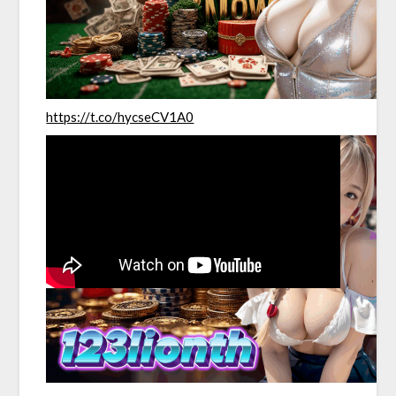
https://t.co/hycseCV1A0