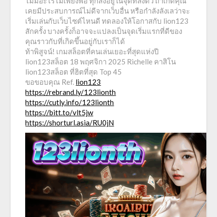
ไม่มีอะไรไม่เพียงพอ ทุกสิ่งอยู่ในจุดที่ลงตัว ถ้าเกิดคุณ
เคยมีประสบการณ์ไม่ดีจากเว็บอื่น หรือกำลังลังเลว่าจะ
เริ่มเล่นกับเว็บไซต์ไหนดี ทดลองให้โอกาสกับ lion123
สักครั้ง บางครั้งก็อาจจะแปลงเป็นจุดเริ่มแรกที่ดีของ
คุณราวกับที่เกิดขึ้นอยู่กับเราก็ได้
ท้าพิสูจน์! เกมสล็อตที่คนเล่นเยอะที่สุดแห่งปี
lion123สล็อต 18 พฤศจิกา 2025 Richelle คาสิโน
lion123สล็อต ที่ฮิตที่สุด Top 45
ขอขอบคุณ Ref.
lion123
https://rebrand.ly/123lionth
https://cutly.info/123lionth
https://bitt.to/vlt5jw
https://shorturl.asia/RU0jN