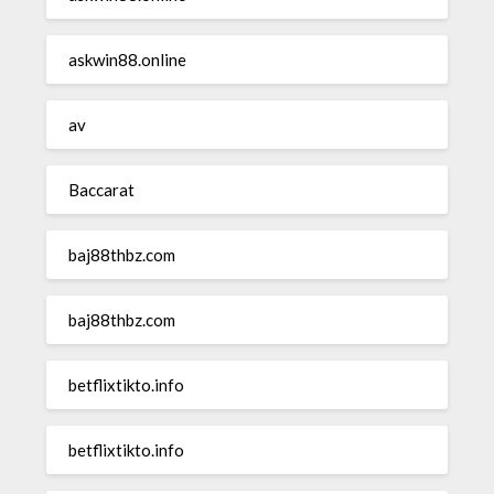
askwin88.online
av
Baccarat
baj88thbz.com
baj88thbz.com
betflixtikto.info
betflixtikto.info