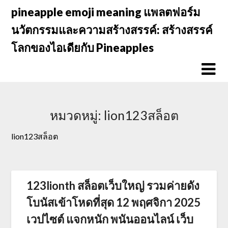
Skip
pineapple emoji meaning แพลตฟอร์ม
to
นวัตกรรมและความสร้างสรรค์: สร้างสรรค์
content
โลกของไอเดียกับ Pineapples
หมวดหมู่:
lion123สล็อต
lion123สล็อต
123lionth สล็อตเว็บใหญ่ รวมค่ายดัง
โบนัสเข้าโหดที่สุด 12 พฤศจิกา 2025
เวปไซต์ แจกหนัก พนันออนไลน์ เว็บ