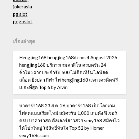
jokerasia
pg slot
gogoslot
เรื่องล่าสุด
Hengjing168 hengjing168d.com 4 August 2026
hengjing168 บริการเกมคาสิโน ครบครัน 24
ชั่วโมง ฝากประจำรับ 500 ไม่ติดเทิร์น ไลฟ์สด
สล็อต ยิงปลา กีฬา ไพ่ hengjing168 แจก เครดิตฟรี
เยอะที่สุด Top 6 by Alvin
บาคาร่า168 23 ส.ค. 26 บาคาร่า168 เปิดโลกเกม
ไพ่สดแบบเรียลไทม์ สมัครรับ 1,000 เกมดัง ฟีเจอร์
ครบ บาคาร่าสด ดีลเลอร์สาวสวย sexy168 สมัครไว
ได้โปรใหญ่ ใช้สิทธิ์ทันใจ Top 52 by Homer
sexy168c.com