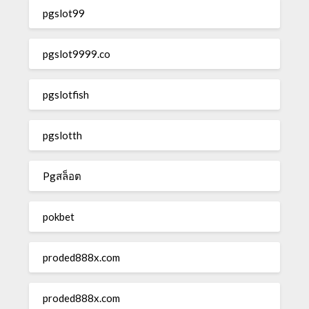
pgslot99
pgslot9999.co
pgslotfish
pgslotth
Pgสล็อต
pokbet
proded888x.com
proded888x.com