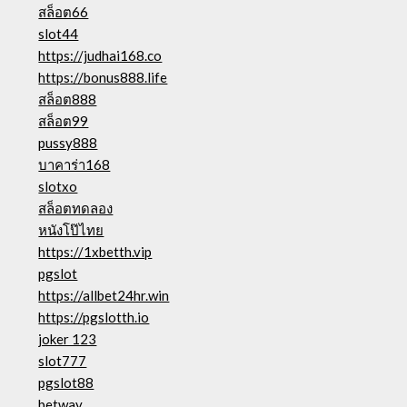
สล็อต66
slot44
https://judhai168.co
https://bonus888.life
สล็อต888
สล็อต99
pussy888
บาคาร่า168
slotxo
สล็อตทดลอง
หนังโป๊ไทย
https://1xbetth.vip
pgslot
https://allbet24hr.win
https://pgslotth.io
joker 123
slot777
pgslot88
betway