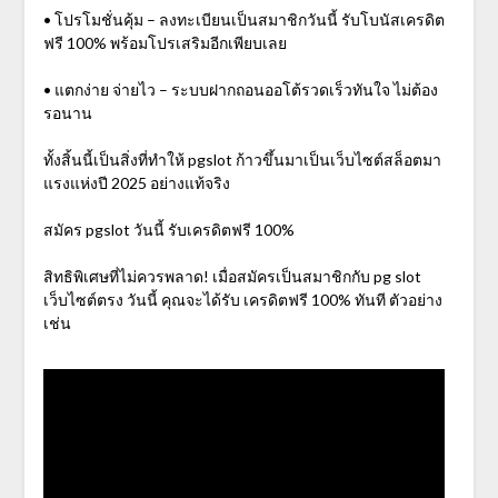
• โปรโมชั่นคุ้ม – ลงทะเบียนเป็นสมาชิกวันนี้ รับโบนัสเครดิต
ฟรี 100% พร้อมโปรเสริมอีกเพียบเลย
• แตกง่าย จ่ายไว – ระบบฝากถอนออโต้รวดเร็วทันใจ ไม่ต้อง
รอนาน
ทั้งสิ้นนี้เป็นสิ่งที่ทำให้ pgslot ก้าวขึ้นมาเป็นเว็บไซต์สล็อตมา
แรงแห่งปี 2025 อย่างแท้จริง
สมัคร pgslot วันนี้ รับเครดิตฟรี 100%
สิทธิพิเศษที่ไม่ควรพลาด! เมื่อสมัครเป็นสมาชิกกับ pg slot
เว็บไซต์ตรง วันนี้ คุณจะได้รับ เครดิตฟรี 100% ทันที ตัวอย่าง
เช่น