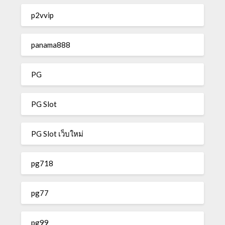
p2vvip
panama888
PG
PG Slot
PG Slot เว็บใหม่
pg718
pg77
pg99