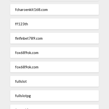
fcharoenkit168.com
ff123th
finfinbet789.com
fox689ok.com
fox689ok.com
fullslot
fullslotpg