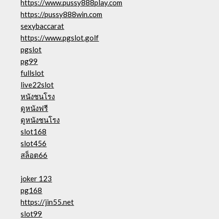
https://www.pussy888play.com
https://pussy888win.com
sexybaccarat
https://www.pgslot.golf
pgslot
pg99
fullslot
live22slot
หนังชนโรง
ดูหนังฟรี
ดูหนังชนโรง
slot168
slot456
สล็อต66
joker 123
pg168
https://jin55.net
slot99