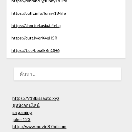
https://rebrand.ly/funny18-life
https://cutly.info/funny18-life
https://shorturl.asia/u4eLq
https://cutt.ly/orX4qH5R
https://t.co/box6EBnQH6
ค้นหา
สำหรับ:
https://918kissauto.xyz
ดูหนังออนไลน์
sa gaming
joker123
http://www.movie87hd.com