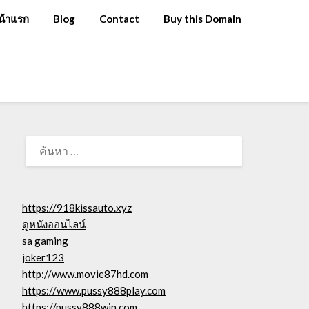
น้าแรก
Blog
Contact
Buy this Domain
ค้นหา
สำหรับ:
https://918kissauto.xyz
ดูหนังออนไลน์
sa gaming
joker123
http://www.movie87hd.com
https://www.pussy888play.com
https://pussy888win.com