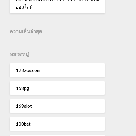
ออนไลน์
ความเห็นล่าสุด
หมวดหมู่
123xos.com
168pg
168slot
188bet