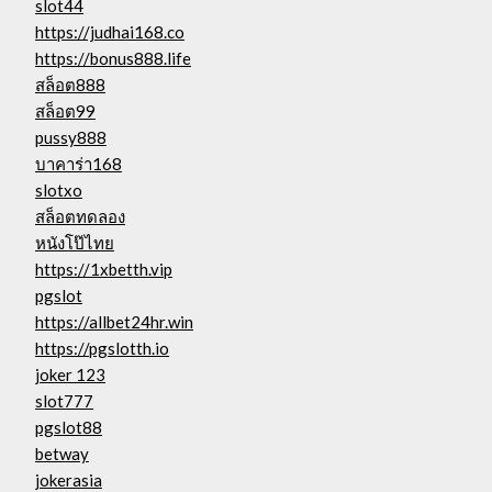
slot44
https://judhai168.co
https://bonus888.life
สล็อต888
สล็อต99
pussy888
บาคาร่า168
slotxo
สล็อตทดลอง
หนังโป๊ไทย
https://1xbetth.vip
pgslot
https://allbet24hr.win
https://pgslotth.io
joker 123
slot777
pgslot88
betway
jokerasia