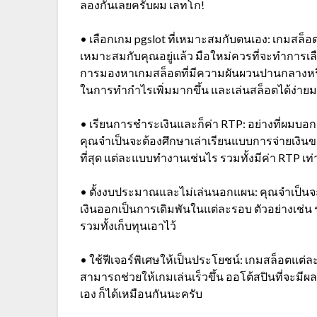
ลองกันเลยครับผม เลทโก!
• เลือกเกม pgslot ที่เหมาะสมกับตนเอง: เกมสล
เหมาะสมกับคุณอยู่แล้ว มือใหม่ควรที่จะทำการเลือก
การมองหาเกมสล็อตที่มีความผันผวนปานกลางหรือ
ในการทำกำไรเพิ่มมากขึ้น และเล่นสล็อตได้ง่ายมาก
• เรียนการชำระเงินและก็ค่า RTP: อย่างที่ผมบอ
คุณจำเป็นจะต้องศึกษาเล่าเรียนแบบการจ่ายเงิ
ที่สุด แต่ละแบบทำงานเช่นไร รวมทั้งมีค่า RTP เท่
• ตั้งงบประมาณและไม่เล่นนอกแผน: คุณจำเป็น
เงินออกเป็นการเดิมพันในแต่ละรอบ ตัวอย่างเช่น
รวมทั้งเก็บทุนเอาไว้
• ใช้ฟีเจอร์พิเศษให้เป็นประโยชน์: เกมสล็อตแต่ล
สามารถช่วยให้เกมเล่นเร็วขึ้น ออโต้สปินที่จะมีผล
เอง ก็ได้เหมือนกันนะครับ