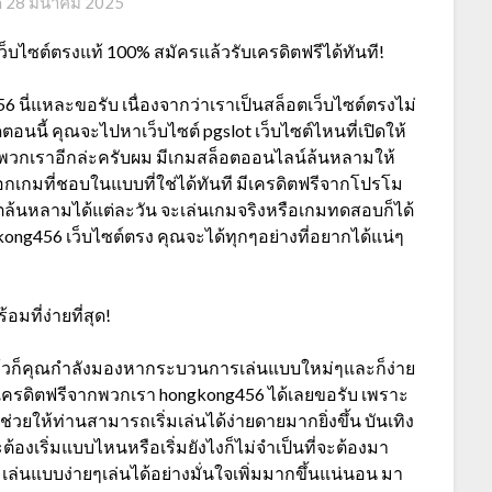
n
28 มีนาคม 2025
เว็บไซต์ตรงแท้ 100% สมัครแล้วรับเครดิตฟรีได้ทันที!
56 นี่แหละขอรับ เนื่องจากว่าเราเป็นสล็อตเว็บไซต์ตรงไม่
ดตอนนี้ คุณจะไปหาเว็บไซต์ pgslot เว็บไซต์ไหนที่เปิดให้
่าพวกเราอีกล่ะครับผม มีเกมสล็อตออนไลน์ล้นหลามให้
ลือกเกมที่ชอบในแบบที่ใช่ได้ทันที มีเครดิตฟรีจากโปรโม
ล้นหลามได้แต่ละวัน จะเล่นเกมจริงหรือเกมทดสอบก็ได้
ng456 เว็บไซต์ตรง คุณจะได้ทุกๆอย่างที่อยากได้แน่ๆ
มที่ง่ายที่สุด!
ล้วก็คุณกำลังมองหากระบวนการเล่นแบบใหม่ๆและก็ง่าย
็อตเครดิตฟรีจากพวกเรา hongkong456 ได้เลยขอรับ เพราะ
ช่วยให้ท่านสามารถเริ่มเล่นได้ง่ายดายมากยิ่งขึ้น บันเทิง
ะต้องเริ่มแบบไหนหรือเริ่มยังไงก็ไม่จำเป็นที่จะต้องมา
เล่นแบบง่ายๆเล่นได้อย่างมั่นใจเพิ่มมากขึ้นแน่นอน มา