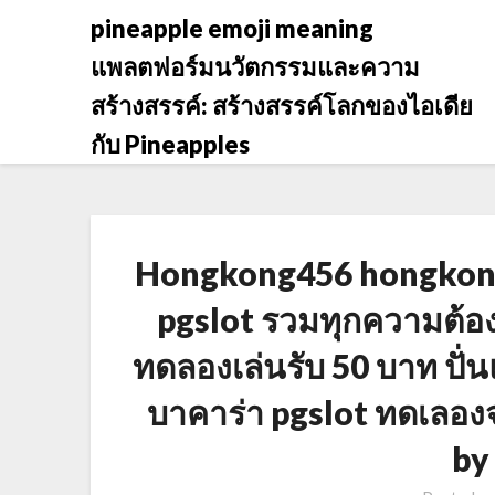
Skip
pineapple emoji meaning
to
แพลตฟอร์มนวัตกรรมและความ
content
สร้างสรรค์: สร้างสรรค์โลกของไอเดีย
กับ Pineapples
Hongkong456 hongkon
pgslot รวมทุกความต้อ
ทดลองเล่นรับ 50 บาท ปั่
บาคาร่า pgslot ทดเลองจ
by