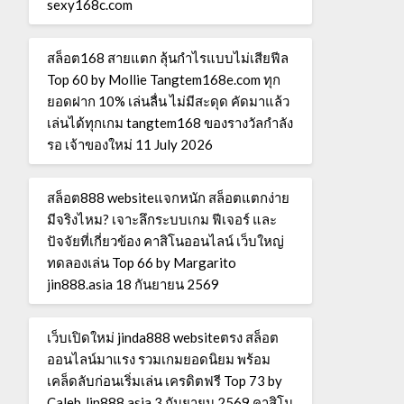
sexy168c.com
สล็อต168 สายแตก ลุ้นกำไรแบบไม่เสียฟีล
Top 60 by Mollie Tangtem168e.com ทุก
ยอดฝาก 10% เล่นลื่น ไม่มีสะดุด คัดมาแล้ว
เล่นได้ทุกเกม tangtem168 ของรางวัลกำลัง
รอ เจ้าของใหม่ 11 July 2026
สล็อต888 websiteแจกหนัก สล็อตแตกง่าย
มีจริงไหม? เจาะลึกระบบเกม ฟีเจอร์ และ
ปัจจัยที่เกี่ยวข้อง คาสิโนออนไลน์ เว็บใหญ่
ทดลองเล่น Top 66 by Margarito
jin888.asia 18 กันยายน 2569
เว็บเปิดใหม่ jinda888 websiteตรง สล็อต
ออนไลน์มาแรง รวมเกมยอดนิยม พร้อม
เคล็ดลับก่อนเริ่มเล่น เครดิตฟรี Top 73 by
Caleb Jin888.asia 3 กันยายน 2569 คาสิโน