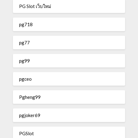
PG Slot เว็บใหม่
pg718
pg77
pg99
pgceo
Pgheng99
pgjoker69
PGSlot