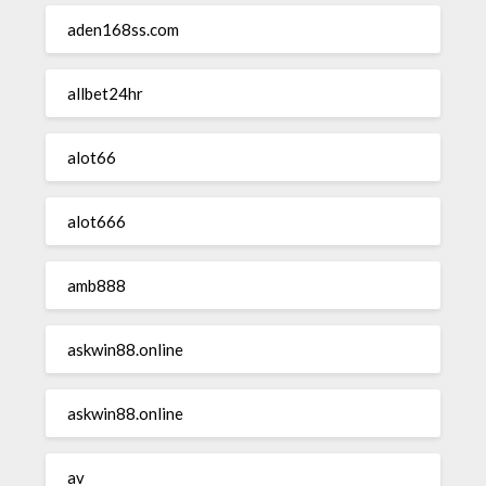
aden168ss.com
allbet24hr
alot66
alot666
amb888
askwin88.online
askwin88.online
av