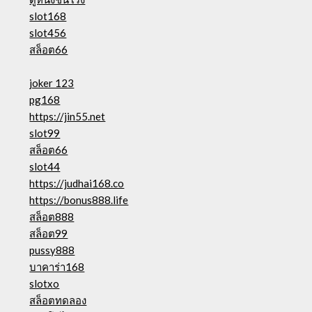
slot168
slot456
สล็อต66
joker 123
pg168
https://jin55.net
slot99
สล็อต66
slot44
https://judhai168.co
https://bonus888.life
สล็อต888
สล็อต99
pussy888
บาคาร่า168
slotxo
สล็อตทดลอง