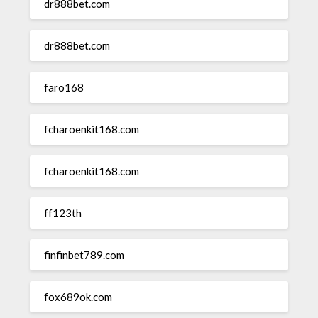
dr888bet.com
dr888bet.com
faro168
fcharoenkit168.com
fcharoenkit168.com
ff123th
finfinbet789.com
fox689ok.com