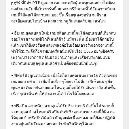
pg99 ที่มีค่า RTP สูงมาก เหมาะสมกับผู้เล่นทุกคนอย่างไม่ต้อง
สงสัยนะครับ ซึ่งในพาร์ทนี้ ผมจะมารีวิวเกมที่ได้รับความนิยม
เกมนี้ให้คุณได้ทราบจะเยอะขึ้นเรื่อยๆเองขอรับ จะมีราย
ละเอียดแบบไหนบ้าง พวกเรามาดูกันเลยครับผม เลทโก!
• ธีมเกมสุดแปลกใหม่: เกมสล็อตเกมนี้จะใช้คอนเซปต์เกี่ยวกับ
จอมโจรชาวเม็กซิโกที่เล่นกีต้าร์ แม้กระนั้นเมื่อเขาได้ตายไป
แล้ว เขาก็ยังคงร้องเพลงเพลงต่อไปเรื่อยเอาจริงเอาจังๆเกมนี้
ทำให้ผมระลึกถึงภาพยนตร์แอนิเมชันเรื่อง Coco อย่างยิ่งครับ
เพราะบรรยากาศ กลิ่นอาย งานภาพและเสียงประกอบแบบ
เดียวกันแบบสุดๆเล่นแล้วจำเป็นต้องชอบน้าผีแน่ๆ!
• ฟีพบร์ตัวคูณต่อเนื่อง: เมื่อใดก็ตามคุณชนะรางวัล ตัวคูณของ
เกมจะกระทำการเพิ่มขึ้นเรื่อยๆโดยจะไม่มีการรีเซ็ตแน่ๆ ยิ่ง
คุณชนะติดต่อกันเยอะแค่ไหน คุณก็จะได้รับเงินรางวัลเพิ่มขึ้น
เรื่อยๆเท่านั้น ทำให้สามารถได้กำไรได้โดยตลอด
• ฟรีสปินแจกหนัก: หากคุณได้รับ Scatter 3 ตัวขึ้นไป ระบบก็
จะพาคุณเข้าสู่โหมดฟรีสปินทันที ซึ่งจุดเด่นของเกมนี้ก็คือ ต่อ
ให้คุณเข้าฟรีสปินได้แล้ว ตัวคูณต่อเนื่องของเกมก็ยังคงปฏิบัติ
งานอยู่น่ะสิครับผม บอกเลยว่า ทำเงินฟินๆได้เลย!