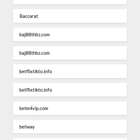
Baccarat
baj88thbz.com
baj88thbz.com
betflixtikto.info
betflixtikto.info
betm4vip.com
betway