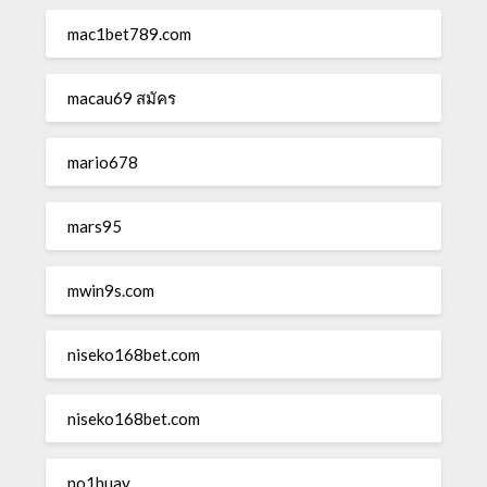
mac1bet789.com
macau69 สมัคร
mario678
mars95
mwin9s.com
niseko168bet.com
niseko168bet.com
no1huay