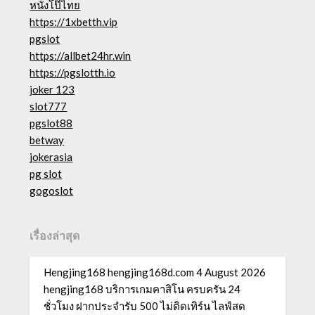
หนังโป๊ไทย
https://1xbetth.vip
pgslot
https://allbet24hr.win
https://pgslotth.io
joker 123
slot777
pgslot88
betway
jokerasia
pg slot
gogoslot
เรื่องล่าสุด
Hengjing168 hengjing168d.com 4 August 2026
hengjing168 บริการเกมคาสิโน ครบครัน 24
ชั่วโมง ฝากประจำรับ 500 ไม่ติดเทิร์น ไลฟ์สด