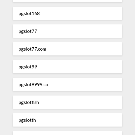
pgslot168
pgslot77
pgslot77.com
pgslot99
pgslot9999.co
pgslotfish
pgslotth