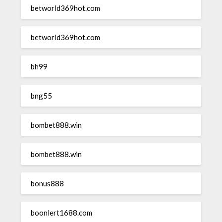
betworld369hot.com
betworld369hot.com
bh99
bng55
bombet888.win
bombet888.win
bonus888
boonlert1688.com