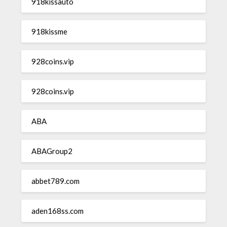
918kissauto
918kissme
928coins.vip
928coins.vip
ABA
ABAGroup2
abbet789.com
aden168ss.com