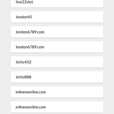
live22slot
london45
london6789.com
london6789.com
lotto432
lotto888
m4newonline.com
m4newonline.com