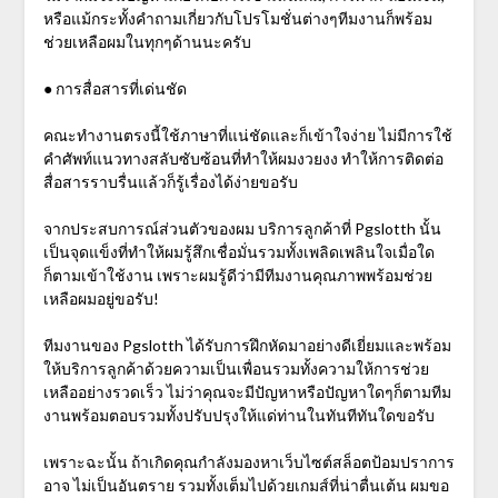
หรือแม้กระทั้งคำถามเกี่ยวกับโปรโมชั่นต่างๆทีมงานก็พร้อม
ช่วยเหลือผมในทุกๆด้านนะครับ
● การสื่อสารที่เด่นชัด
คณะทำงานตรงนี้ใช้ภาษาที่แน่ชัดและก็เข้าใจง่าย ไม่มีการใช้
คำศัพท์แนวทางสลับซับซ้อนที่ทำให้ผมงวยงง ทำให้การติดต่อ
สื่อสารราบรื่นแล้วก็รู้เรื่องได้ง่ายขอรับ
จากประสบการณ์ส่วนตัวของผม บริการลูกค้าที่ Pgslotth นั้น
เป็นจุดแข็งที่ทำให้ผมรู้สึกเชื่อมั่นรวมทั้งเพลิดเพลินใจเมื่อใด
ก็ตามเข้าใช้งาน เพราะผมรู้ดีว่ามีทีมงานคุณภาพพร้อมช่วย
เหลือผมอยู่ขอรับ!
ทีมงานของ Pgslotth ได้รับการฝึกหัดมาอย่างดีเยี่ยมและพร้อม
ให้บริการลูกค้าด้วยความเป็นเพื่อนรวมทั้งความให้การช่วย
เหลืออย่างรวดเร็ว ไม่ว่าคุณจะมีปัญหาหรือปัญหาใดๆก็ตามทีม
งานพร้อมตอบรวมทั้งปรับปรุงให้แด่ท่านในทันทีทันใดขอรับ
เพราะฉะนั้น ถ้าเกิดคุณกำลังมองหาเว็บไซต์สล็อตป้อมปราการ
อาจ ไม่เป็นอันตราย รวมทั้งเต็มไปด้วยเกมส์ที่น่าตื่นเต้น ผมขอ