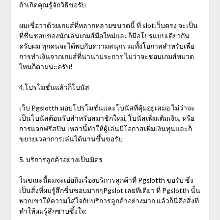
ถ้าเกิดคุณรู้จักวิธีขอรับ
ผมเชื่อว่าด้วยเกมส์ที่หลากหลายขนาดนี้ ที่ slotเว็บตรง จะเป็น
ที่ชื่นชอบของนักเล่นเกมส์มือใหม่และก็มือโปรแบบเดียวกัน
ครับผม ทุกคนจะได้พบกับความสนุกรวมทั้งโอกาสสำหรับเพื่อ
การทำเงินจากเกมส์ที่นานาประการ ไม่ว่าจะชอบเกมส์หมวด
ไหนก็ตามนะครับ!
4.โปรโมชั่นแล้วก็โบนัส
เว็บ Pgslotth มอบโปรโมชั่นและโบนัสที่คุ้มอยู่เสมอ ไม่ว่าจะ
เป็นโบนัสต้อนรับสำหรับสมาชิกใหม่, โบนัสเพิ่มเติมเงิน, หรือ
การแจกฟรีสปิน เหล่านี้ทำให้ผู้เล่นมีโอกาสเพิ่มเงินทุนและก็
ขยายเวลาการเล่นได้นานขึ้นขอรับ
5. บริการลูกค้าอย่างเป็นมิตร
ในขณะนี้ผมจะเอ่ยถึงเรื่องบริการลูกค้าที่ Pgslotth ขอรับ ซึ่ง
เป็นสิ่งที่ผมรู้สึกชื่นชอบมากๆPgslot เลยทีเดียว ที่ Pgslotth นั้น
พวกเขาให้ความใส่ใจกับบริการลูกค้าอย่างมาก แล้วก็นี่คือสิ่งที่
ทำให้ผมรู้สึกซาบซึ้งใจ: