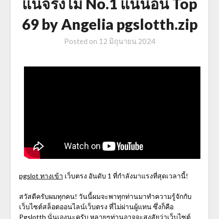
แน่จริงไม่ No.1 แน่นอน Top
69 by Angelia pgslotth.zip
Posted on
12 มิถุนายน 2024
pgslot ทางเข้า
เว็บตรง อันดับ 1 ที่กำลังมาแรงที่สุดเวลานี้!
สวัสดีครับผมทุกคน! วันนี้ผมจะพาทุกท่านมาทำความรู้จักกับ
เว็บไซต์สล็อตออนไลน์เว็บตรง ที่ไม่ผ่านผู้แทน ซึ่งก็คือ
Pgslotth นั่นเองนะครับ หลายๆท่านอาจจะสงสัยว่าเว็บไซต์