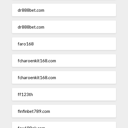
dr888bet.com
dr888bet.com
faro168
fcharoenkit168.com
fcharoenkit168.com
ff123th
finfinbet789.com