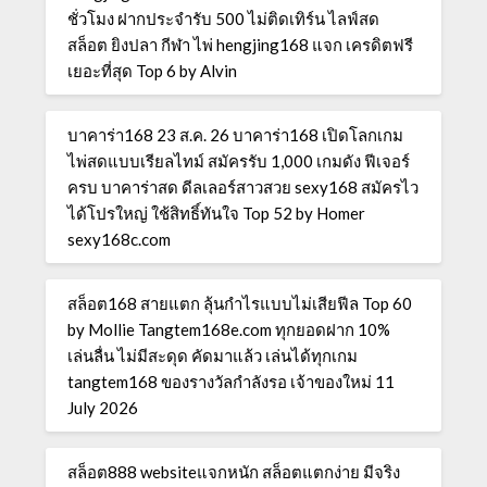
ชั่วโมง ฝากประจำรับ 500 ไม่ติดเทิร์น ไลฟ์สด
สล็อต ยิงปลา กีฬา ไพ่ hengjing168 แจก เครดิตฟรี
เยอะที่สุด Top 6 by Alvin
บาคาร่า168 23 ส.ค. 26 บาคาร่า168 เปิดโลกเกม
ไพ่สดแบบเรียลไทม์ สมัครรับ 1,000 เกมดัง ฟีเจอร์
ครบ บาคาร่าสด ดีลเลอร์สาวสวย sexy168 สมัครไว
ได้โปรใหญ่ ใช้สิทธิ์ทันใจ Top 52 by Homer
sexy168c.com
สล็อต168 สายแตก ลุ้นกำไรแบบไม่เสียฟีล Top 60
by Mollie Tangtem168e.com ทุกยอดฝาก 10%
เล่นลื่น ไม่มีสะดุด คัดมาแล้ว เล่นได้ทุกเกม
tangtem168 ของรางวัลกำลังรอ เจ้าของใหม่ 11
July 2026
สล็อต888 websiteแจกหนัก สล็อตแตกง่าย มีจริง