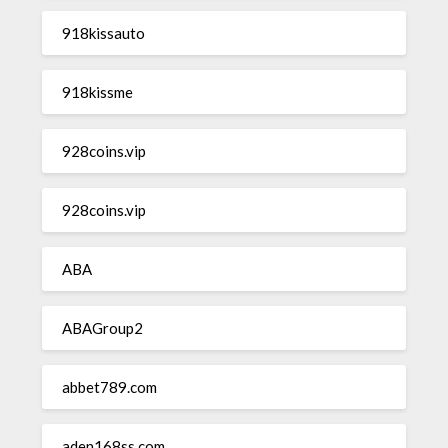
918kissauto
918kissme
928coins.vip
928coins.vip
ABA
ABAGroup2
abbet789.com
aden168ss.com