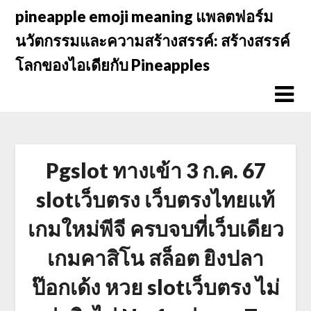
Skip
pineapple emoji meaning แพลตฟอร์ม
to
นวัตกรรมและความสร้างสรรค์: สร้างสรรค์
content
โลกของไอเดียกับ Pineapples
Pgslot ทางเข้า 3 ก.ค. 67
slotเว็บตรง เว็บตรงไทยแท้
เกมใหม่พีจี ครบจบที่เว็บเดียว
เกมคาสิโน สล็อต ยิงปลา
ป๊อกเด้ง หวย slotเว็บตรง ไม่