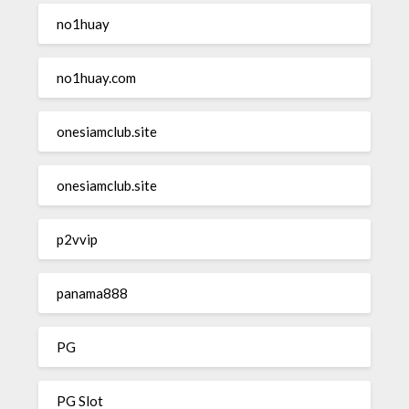
no1huay
no1huay.com
onesiamclub.site
onesiamclub.site
p2vvip
panama888
PG
PG Slot