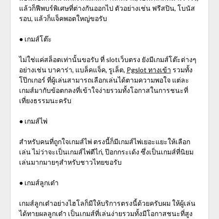
แล้วก็ฟีพบร์พิเศษที่ต่างกันออกไป ตัวอย่างเช่น ฟรีสปิน, โบนัส
รอบ, แล้วก็แจ็คพอตใหญ่ขอรับ
● เกมส์โต๊ะ
ไม่ใช่แค่สล็อตเท่านั้นขอรับ ที่ slotเว็บตรง ยังมีเกมส์โต๊ะต่างๆ
อย่างเช่น บาคาร่า, แบล็คแจ็ค, รูเล็ต,
Pgslot ทางเข้า
รวมทั้ง
โป๊กเกอร์ ที่ผู้เล่นสามารถเลือกเล่นได้ตามความพอใจ แต่ละ
เกมส์มากับข้อตกลงที่เข้าใจง่ายรวมทั้งโอกาสในการชนะที่
เที่ยงธรรมนะครับ
● เกมส์ไพ่
สำหรับคนที่ถูกใจเกมส์ไพ่ ตรงนี้ก็มีเกมส์ไพ่เยอะแยะให้เลือก
เล่น ไม่ว่าจะเป็นเกมส์ไพ่ตีไก่, ป๊อกกระเด้ง ซึ่งเป็นเกมส์ที่นิยม
เล่นมากมายๆสำหรับชาวไทยขอรับ
● เกมส์ลูกเต๋า
เกมส์ลูกเต๋าอย่างไฮโลก็มีให้บริการตรงนี้ด้วยครับผม ให้ผู้เล่น
ได้ทายผลลูกเต๋า เป็นเกมส์ที่เล่นง่ายรวมทั้งมีโอกาสชนะที่สูง