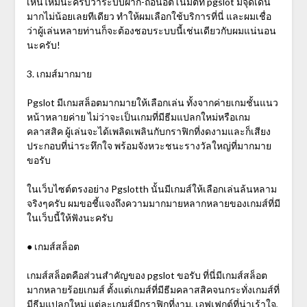
เห็นไหมนะครับว่าระบบฝาก-ถอนอัตโนมัติที่ pgslot มีจุดเด่น
มากไม่น้อยเลยทีเดียว ทำให้ผมเลือกใช้บริการที่นี่ และผมเชื่อ
ว่าผู้เล่นหลายท่านก็จะต้องชอบระบบนี้เช่นเดียวกับผมแน่นอน
นะครับ!
3. เกมส์มากมาย
Pgslot มีเกมสล็อตมากมายให้เลือกเล่น ทั้งจากค่ายเกมชั้นแนว
หน้าหลายค่าย ไม่ว่าจะเป็นเกมที่มีธีมแปลกใหม่หรือเกม
คลาสสิค ผู้เล่นจะได้เพลิดเพลินกับกราฟิกที่งดงามและก็เสียง
ประกอบที่น่าระทึกใจ พร้อมจังหวะชนะรางวัลใหญ่ที่มากมาย
ขอรับ
ในเว็บไซต์ตรงอย่าง Pgslotth นั้นมีเกมส์ให้เลือกเล่นล้นหลาม
จริงๆครับ ผมขอชี้แจงถึงความมากมายหลากหลายของเกมส์ที่มี
ในเว็บนี้ให้ฟังนะครับ
● เกมส์สล็อต
เกมส์สล็อตคือส่วนสำคัญของ pgslot ขอรับ ที่นี่มีเกมส์สล็อต
มากหลายร้อยเกมส์ ตั้งแต่เกมส์ที่มีธีมคลาสสิคจนกระทั่งเกมส์ที่
มีธีมแปลกใหม่ แต่ละเกมส์มีกราฟิกที่งาม, เอฟเฟกต์ที่น่าเร้าใจ,