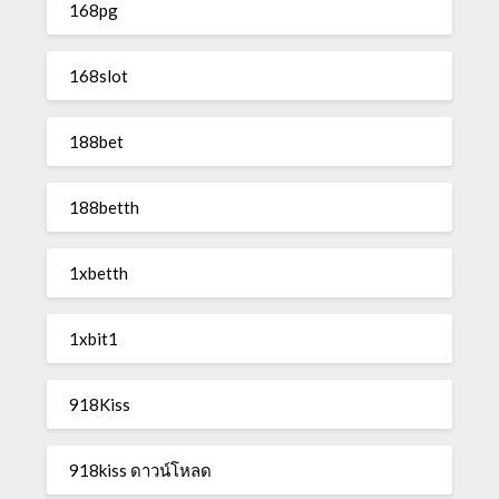
168pg
168slot
188bet
188betth
1xbetth
1xbit1
918Kiss
918kiss ดาวน์โหลด