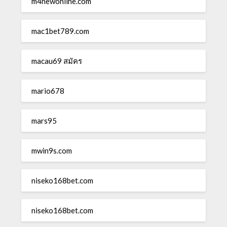
m4newonline.com
mac1bet789.com
macau69 สมัคร
mario678
mars95
mwin9s.com
niseko168bet.com
niseko168bet.com