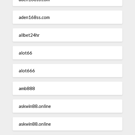
aden168ss.com
allbet24hr
alot66
alot666
amb888
askwin88.online
askwin88.online