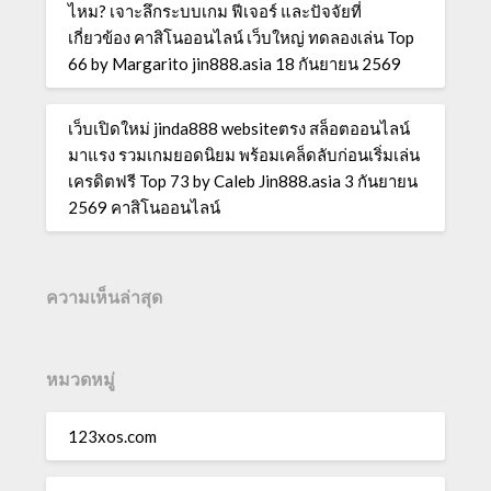
ไหม? เจาะลึกระบบเกม ฟีเจอร์ และปัจจัยที่
เกี่ยวข้อง คาสิโนออนไลน์ เว็บใหญ่ ทดลองเล่น Top
66 by Margarito jin888.asia 18 กันยายน 2569
เว็บเปิดใหม่ jinda888 websiteตรง สล็อตออนไลน์
มาแรง รวมเกมยอดนิยม พร้อมเคล็ดลับก่อนเริ่มเล่น
เครดิตฟรี Top 73 by Caleb Jin888.asia 3 กันยายน
2569 คาสิโนออนไลน์
ความเห็นล่าสุด
หมวดหมู่
123xos.com