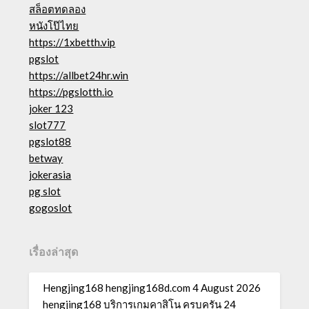
สล็อตทดลอง
หนังโป๊ไทย
https://1xbetth.vip
pgslot
https://allbet24hr.win
https://pgslotth.io
joker 123
slot777
pgslot88
betway
jokerasia
pg slot
gogoslot
เรื่องล่าสุด
Hengjing168 hengjing168d.com 4 August 2026
hengjing168 บริการเกมคาสิโน ครบครัน 24