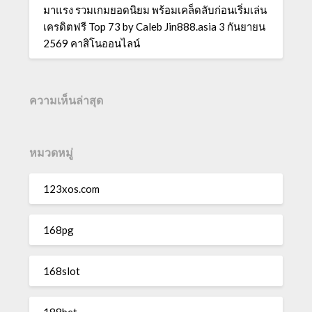
มาแรง รวมเกมยอดนิยม พร้อมเคล็ดลับก่อนเริ่มเล่น
เครดิตฟรี Top 73 by Caleb Jin888.asia 3 กันยายน
2569 คาสิโนออนไลน์
ความเห็นล่าสุด
หมวดหมู่
123xos.com
168pg
168slot