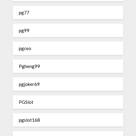
pg77
pg99
pgceo
Pgheng99
pgjoker69
PGSlot
pgslot168