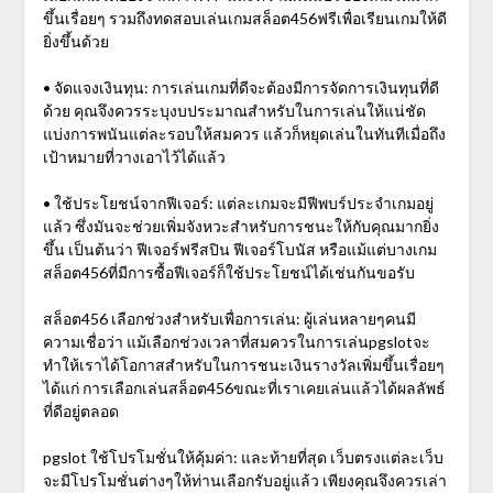
ขึ้นเรื่อยๆ รวมถึงทดสอบเล่นเกมสล็อต456ฟรีเพื่อเรียนเกมให้ดี
ยิ่งขึ้นด้วย
• จัดแจงเงินทุน: การเล่นเกมที่ดีจะต้องมีการจัดการเงินทุนที่ดี
ด้วย คุณจึงควรระบุงบประมาณสำหรับในการเล่นให้แน่ชัด
แบ่งการพนันแต่ละรอบให้สมควร แล้วก็หยุดเล่นในทันทีเมื่อถึง
เป้าหมายที่วางเอาไว้ได้แล้ว
• ใช้ประโยชน์จากฟีเจอร์: แต่ละเกมจะมีฟีพบร์ประจำเกมอยู่
แล้ว ซึ่งมันจะช่วยเพิ่มจังหวะสำหรับการชนะให้กับคุณมากยิ่ง
ขึ้น เป็นต้นว่า ฟีเจอร์ฟรีสปิน ฟีเจอร์โบนัส หรือแม้แต่บางเกม
สล็อต456ที่มีการซื้อฟีเจอร์ก็ใช้ประโยชน์ได้เช่นกันขอรับ
สล็อต456 เลือกช่วงสำหรับเพื่อการเล่น: ผู้เล่นหลายๆคนมี
ความเชื่อว่า แม้เลือกช่วงเวลาที่สมควรในการเล่นpgslotจะ
ทำให้เราได้โอกาสสำหรับในการชนะเงินรางวัลเพิ่มขึ้นเรื่อยๆ
ได้แก่ การเลือกเล่นสล็อต456ขณะที่เราเคยเล่นแล้วได้ผลลัพธ์
ที่ดีอยู่ตลอด
pgslot ใช้โปรโมชั่นให้คุ้มค่า: และท้ายที่สุด เว็บตรงแต่ละเว็บ
จะมีโปรโมชั่นต่างๆให้ท่านเลือกรับอยู่แล้ว เพียงคุณจึงควรเล่า