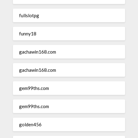
fullslotpg
funny18
gachawin168.com
gachawin168.com
gem99ths.com
gem99ths.com
golden456