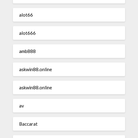
alot66
alot666
amb888
askwin88.online
askwin88.online
av
Baccarat