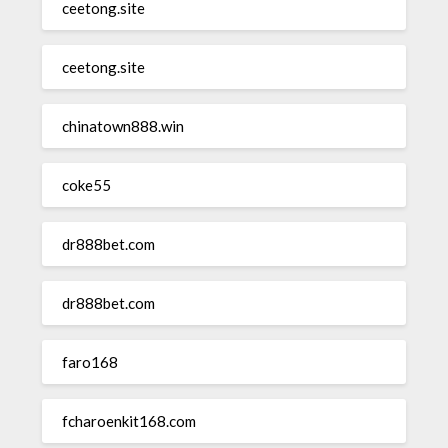
ceetong.site
ceetong.site
chinatown888.win
coke55
dr888bet.com
dr888bet.com
faro168
fcharoenkit168.com