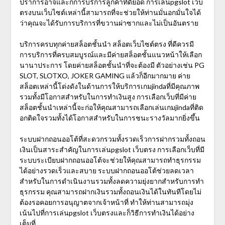
ปราการอาจและก็การบริการลูกค้าที่ดียอด การเล่นpgslot เว็บ
ตรงบนเว็บไซต์เหล่านี้สามารถที่จะช่วยให้ท่านมั่นอกมั่นใจได้
ว่าคุณจะได้รับการบริการที่ขวานผ่าซากและไม่เป็นอันตราย
บริการครบทุกค่ายสล็อตชั้นนำ สล็อตเว็บไซต์ตรง ที่ดีควรมี
การบริการที่ครบสมบูรณ์และมีค่ายสล็อตชั้นแนวหน้าให้เลือก
นานาประการ โดยค่ายสล็อตชั้นนำที่จะต้องมี ตัวอย่างเช่น PG
SLOT, SLOTXO, JOKER GAMING แล้วก็อีกมากมาย ค่าย
สล็อตเหล่านี้โด่งดังในด้านการให้บริการเกมjindaที่มีคุณภาพ
รวมทั้งมีโอกาสสำหรับในการทำเงินสูง การเลือกเว็บที่มีค่าย
สล็อตชั้นนำเหล่านี้จะก่อให้คุณสามารถเลือกเล่นเกมjindaที่ติด
อกติดใจรวมทั้งได้โอกาสสำหรับในการชนะรางวัลมากยิ่งขึ้น
ระบบฝากถอนออโต้ที่สะดวกรวมทั้งรวดเร็วการฝากรวมทั้งถอน
เงินเป็นสาระสำคัญในการเล่นpgslot เว็บตรง การเลือกเว็บที่มี
ระบบระเบียบฝากถอนออโต้จะช่วยให้คุณสามารถทำธุรกรรม
ได้อย่างรวดเร็วและสบาย ระบบฝากถอนออโต้ช่วยลดเวลา
สำหรับในการดำเนินงานรวมทั้งลดความยุ่งยากสำหรับการทำ
ธุรกรรม คุณสามารถฝากเงินรวมทั้งถอนเงินได้ในทันทีโดยไม่
ต้องรอคอยการอนุญาตจากเจ้าหน้าที่ ทำให้ท่านสามารถมุ่ง
เน้นไปที่การเล่นpgslot เว็บตรงและก็วิธีการทำเงินได้อย่าง
เต็มที่