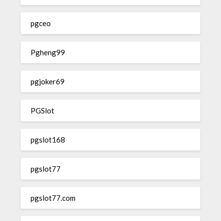
pgceo
Pgheng99
pgjoker69
PGSlot
pgslot168
pgslot77
pgslot77.com