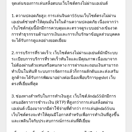
จุดเด่นของการเล่นสล็อตบนเว็บไซต์ตรงไม่ผ่านเอเย่นต์
1. ความปลอดภัยสูง: การเล่นจินดา55บนเว็บไซต์ตรงไม่ผ่าน
เอเย่นต์ช่วยทำให้คุณมั่นใจในด้านความปลอดภัย เนื่องจากว่า
เว็บไซต์กลุ่มนี้มักมีการควบคุมและตรวจดูระบบอย่างเข้มงวด
การทำธุรกรรมด้านการเงินและการเก็บรักษาข้อมูลส่วนบุคคล
จะได้รับการดูแลอย่างยอดเยี่ยม
2. การบริการที่รวดเร็ว: เว็บไซต์ตรงไม่ผ่านเอเย่นต์มักมีระบบ
ระเบียบการบริการที่รวดเร็วทันใจและมีคุณภาพ เนื่องมาจาก
ไม่ต้องผ่านตัวแทนหรือคนกลาง การฝากและถอนเงินสามารถ
ทำเป็นในทันที ระบบการจัดการแล้วก็การผลักดันและส่งเสริม
ลูกค้าจะได้รับการพัฒนาอย่างต่อเนื่องเพื่อบริการpgslot เว็บ
ตรงที่เยี่ยมที่สุด
3. ช่องทางสำหรับในการทำเงินสูง: เว็บไซต์Jinda55มักมีการ
เสนออัตราการชำระเงิน (RTP) ที่สูงกว่าการเล่นสล็อตผ่าน
เอเย่นต์ เนื่องมาจากมีค่าใช้จ่ายที่ต่ำกว่า การเล่นjinda55บน
เว็บไซต์ตรงจะทำให้คุณมีโอกาสสำหรับเพื่อการทำเงินที่สูงขึ้น
และเพลินใจกับประสบการณ์การเล่นที่ดีเยี่ยม