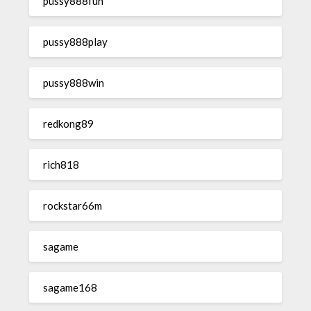
pussy888fun
pussy888play
pussy888win
redkong89
rich818
rockstar66m
sagame
sagame168