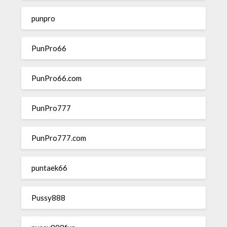
punpro
PunPro66
PunPro66.com
PunPro777
PunPro777.com
puntaek66
Pussy888