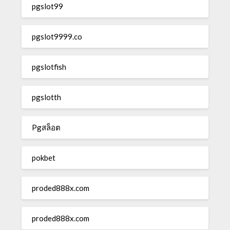
pgslot99
pgslot9999.co
pgslotfish
pgslotth
Pgสล็อต
pokbet
proded888x.com
proded888x.com