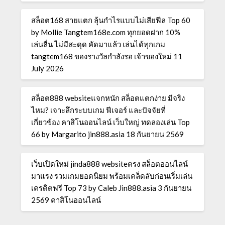
สล็อต168 สายแตก ลุ้นกำไรแบบไม่เสียฟีล Top 60
by Mollie Tangtem168e.com ทุกยอดฝาก 10%
เล่นลื่น ไม่มีสะดุด คัดมาแล้ว เล่นได้ทุกเกม
tangtem168 ของรางวัลกำลังรอ เจ้าของใหม่ 11
July 2026
สล็อต888 websiteแจกหนัก สล็อตแตกง่าย มีจริง
ไหม? เจาะลึกระบบเกม ฟีเจอร์ และปัจจัยที่
เกี่ยวข้อง คาสิโนออนไลน์ เว็บใหญ่ ทดลองเล่น Top
66 by Margarito jin888.asia 18 กันยายน 2569
เว็บเปิดใหม่ jinda888 websiteตรง สล็อตออนไลน์
มาแรง รวมเกมยอดนิยม พร้อมเคล็ดลับก่อนเริ่มเล่น
เครดิตฟรี Top 73 by Caleb Jin888.asia 3 กันยายน
2569 คาสิโนออนไลน์