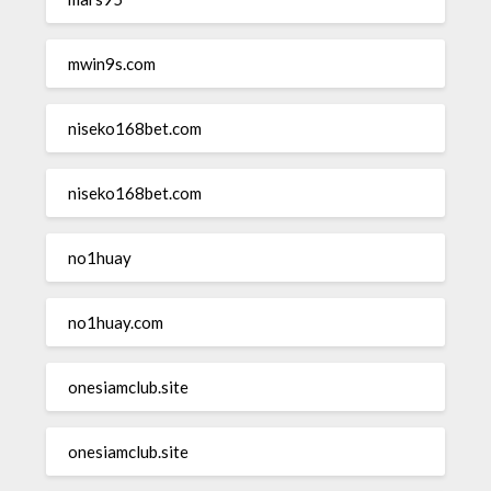
mwin9s.com
niseko168bet.com
niseko168bet.com
no1huay
no1huay.com
onesiamclub.site
onesiamclub.site