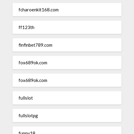
fcharoenkit168.com
ff123th
finfinbet789.com
fox689ok.com
fox689ok.com
fullslot
fullslotpg
funny18