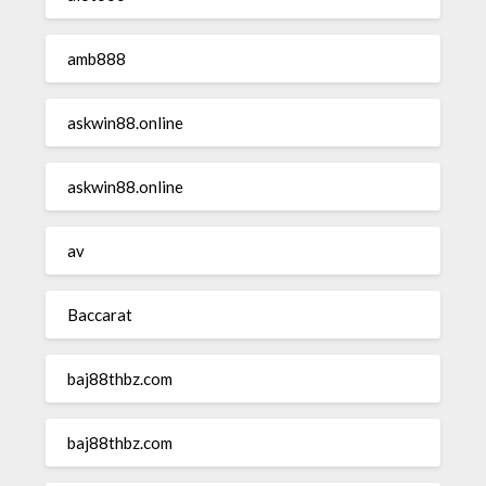
amb888
askwin88.online
askwin88.online
av
Baccarat
baj88thbz.com
baj88thbz.com