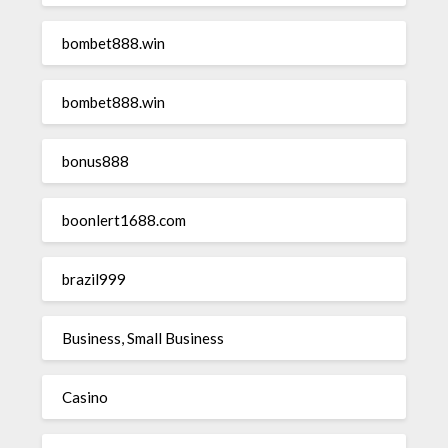
bombet888.win
bombet888.win
bonus888
boonlert1688.com
brazil999
Business, Small Business
Casino