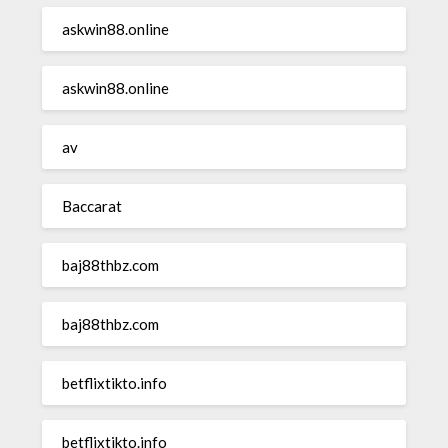
askwin88.online
askwin88.online
av
Baccarat
baj88thbz.com
baj88thbz.com
betflixtikto.info
betflixtikto.info