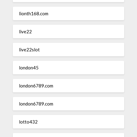
lionth168.com
live22
live22slot
london45
london6789.com
london6789.com
lotto432