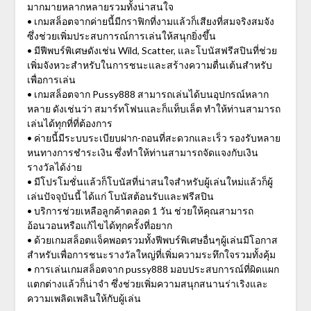
มากมายหลากหลายรวมทั้งน่าสนใจ
• เกมสล็อตจากค่ายนี้มีกราฟิกที่งามแล้วก็เสียงที่สมจริงสมจัง
ซึ่งช่วยเพิ่มประสบการณ์การเล่นให้สนุกยิ่งขึ้น
• มีฟีพบร์พิเศษดังเช่น Wild, Scatter, และโบนัสฟรีสปินที่ช่วย
เพิ่มจังหวะสำหรับในการชนะและสร้างความตื่นเต้นสำหรับ
เพื่อการเล่น
• เกมสล็อตจาก Pussy888 สามารถเล่นได้บนอุปกรณ์หลาก
หลาย ดังเช่นว่า สมาร์ทโฟนและก็แท็บเล็ต ทำให้ท่านสามารถ
เล่นได้ทุกที่ที่ต้องการ
• ค่ายนี้มีระบบระเบียบฝาก-ถอนที่สะดวกและเร็ว รองรับหลาย
หนทางการชำระเงิน ซึ่งทำให้ท่านสามารถจัดแจงกับเงิน
รางวัลได้ง่าย
• มีโปรโมชั่นแล้วก็โบนัสที่น่าสนใจสำหรับผู้เล่นใหม่แล้วก็ผู้
เล่นปัจจุบันนี้ ได้แก่ โบนัสต้อนรับและฟรีสปิน
• บริการช่วยเหลือลูกค้าตลอด 1 วัน ช่วยให้คุณสามารถ
อ้อนวอนหรือแก้ไขได้ทุกครั้งที่อยาก
• ด้วยเกมสล็อตแจ็คพอตรวมทั้งฟีพบร์พิเศษอื่นๆผู้เล่นมีโอกาส
สำหรับเพื่อการชนะรางวัลใหญ่ที่เพิ่มความระทึกใจรวมทั้งคุ้ม
• การเล่นเกมสล็อตจาก pussy888 มอบประสบการณ์ที่ผิดแผก
แตกต่างแล้วก็น่าจำ ซึ่งช่วยเพิ่มความสนุกสนานร่าเริงและ
ความเพลิดเพลินให้กับผู้เล่น