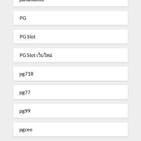
PG
PG Slot
PG Slot เว็บใหม่
pg718
pg77
pg99
pgceo