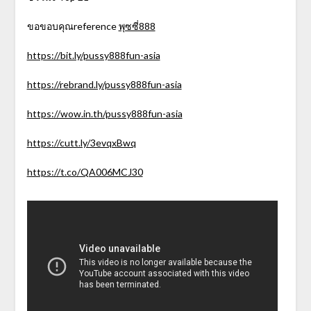
ขอขอบคุณreference
พุซซี่888
https://bit.ly/pussy888fun-asia
https://rebrand.ly/pussy888fun-asia
https://wow.in.th/pussy888fun-asia
https://cutt.ly/3evqxBwq
https://t.co/QA006MCJ30