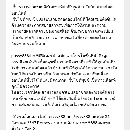
เว็บ pussy888fun คือโอกาสที่น่าดึงดูดสำหรับนักเล่นสล็อต
ออนไลน์
เว็บไซต์ พุซ ซี่ 888 เป็นเว็บสล็อตออนไลน์ที่มีคุณสมบัติเด่นใน
ด้านความสะดวกสบายสำหรับเพื่อการใช้งานและความ
มากมายหลากหลายของเกมสล็อต ด้วยระบบการลงทะเบียน
เป็นสมาชิกที่รวดเร็ว การฝาก-ถอนเงินที่สะดวกและไม่เป็น
อันตราย รวมถึงเกม
pussy888fun ที่มีฟีเจอร์นำสมัยและโปรโมชั่นที่น่าดึงดูด
การเลือกเล่นที่ สล็อตพุซซี่ นอกเหนือจากที่จะทำให้คุณบันเทิง
ใจกับการเล่นสล็อตแล้ว ยังช่วยทำให้คุณได้โอกาสชนะรางวัล
ใหญ่ได้อย่างไม่ยากเย็น ถ้าหากคุณกำลังมองหาเว็บสล็อต
ออนไลน์ที่ไว้ใจได้และมีคุณภาพ เว็บไซต์พุซซี่ เป็นทางเลือกที่
คุณไม่ควรพลาด
ในช่วงเวลานี้คุณสามารถสมัครเป็นสมาชิกและก็เริ่มต้นการ
เล่นสล็อตออนไลน์ที่ พุซซี่ ได้แล้ววันนี้ พร้อมรับประสบการณ์
ความสนุกสนานรวมทั้งตื่นเต้นที่คุณไม่เคยสัมผัสมาก่อน
สมัครสล็อตออนไลน์ pussy888fun Pussy888fun.asia 31
สิงหาคม 2567 Betsey อยากรวยต้องลอง พุซซี่888แตกทุก
ชั่วโมง Top 21