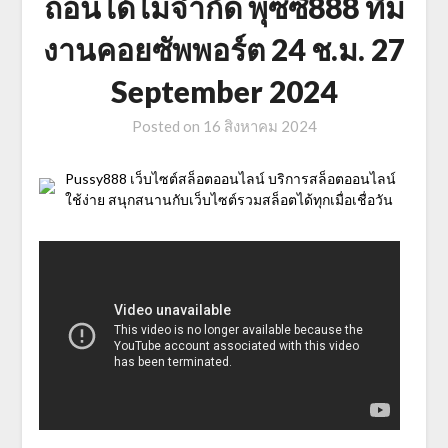
ถอนได้ไม่จำกัด พุซซี่888 ทีม
งานคอยซัพพอร์ต 24 ช.ม. 27
September 2024
Posted on
16 สิงหาคม 2024
Pussy888 เว็บไซต์สล็อตออนไลน์ บริการสล็อตออนไลน์
ใช้ง่าย สนุกสนานกับเว็บไซต์รวมสล็อตได้ทุกเมื่อเชื่อวัน