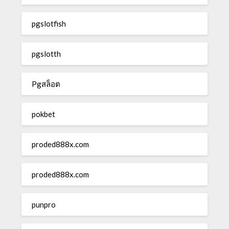
pgslotfish
pgslotth
Pgสล็อต
pokbet
proded888x.com
proded888x.com
punpro