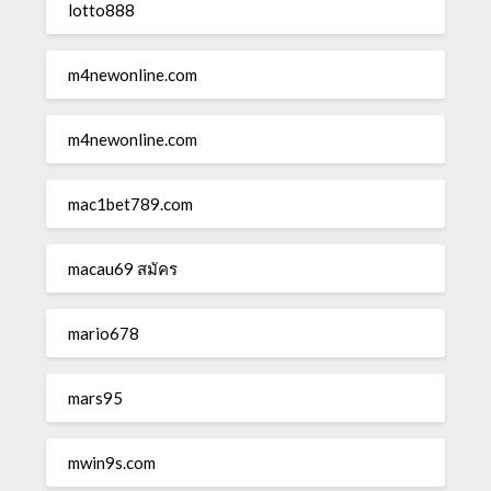
lotto888
m4newonline.com
m4newonline.com
mac1bet789.com
macau69 สมัคร
mario678
mars95
mwin9s.com