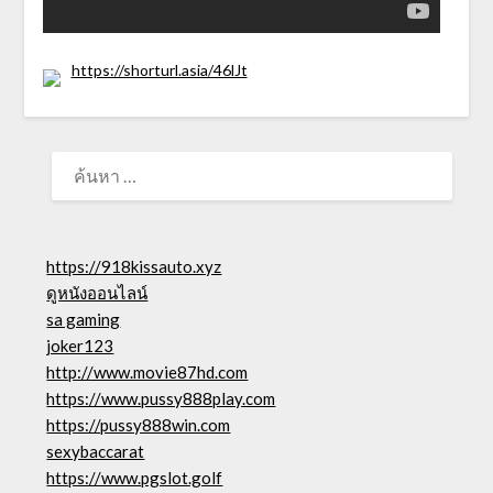
https://shorturl.asia/46lJt
ค้นหา
สำหรับ:
https://918kissauto.xyz
ดูหนังออนไลน์
sa gaming
joker123
http://www.movie87hd.com
https://www.pussy888play.com
https://pussy888win.com
sexybaccarat
https://www.pgslot.golf