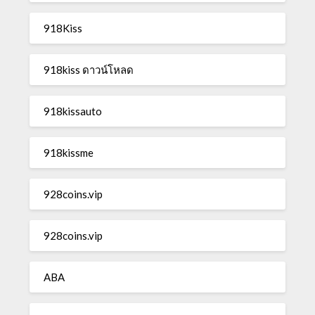
918Kiss
918kiss ดาวน์โหลด
918kissauto
918kissme
928coins.vip
928coins.vip
ABA