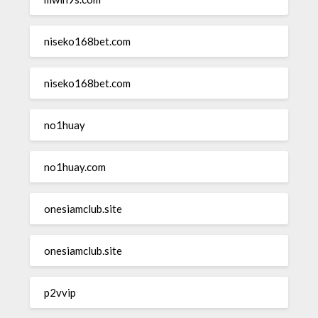
niseko168bet.com
niseko168bet.com
no1huay
no1huay.com
onesiamclub.site
onesiamclub.site
p2vvip