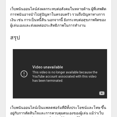
เว็บพนันออนไลน์ส่งผลกระทบต่อสังคมในหลายด้าน ผู้ที่เสพติด
การพนันอาจนำไปสู่ปัญหาในครอบครัว รวมถึงปัญหาทางการ
เงิน เช่น การเป็นหนี้สิน นอกจากนี้ ยังกระทบต่อสุขภาพจิตของ
ผู้เล่นเองและส่งผลต่อประสิทธิภาพในการทำงาน
สรุป
เว็บพนันออนไลน์เป็นแพลตฟอร์มที่มีทั้งประโยชน์และโทษ ขึ้น
อยู่กับการตัดสินใจและการควบคุมตนเองของผู้เล่น แม้ว่าเว็บ