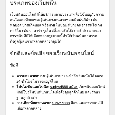
ประเภทของเว็บพนัน
เว็บพนันออนไลน์มีให้บริการหลายประเภท ทั้งนี้ขึ้นอยู่กับความ
สนใจและทักษะของผู้เล่นบางคนอาจชอบเดิมพันกีฬา เช่น
ฟุตบอล บาสเก็ตบอล หรือมวย ในขณะที่บางคนอาจสนใจเกม
คาสิโน เช่น บาคาร่า รูเล็ต สล็อต หรือโป๊กเกอร์ ประเภทของ
การพนันที่มีให้เลือกหลายรูปแบบนี้ทำให้เว็บพนันสามารถ
ดึงดูดผู้เล่นจากหลากหลายกลุ่มได้
ข้อดีและข้อเสียของเว็บพนันออนไลน์
ข้อดี
ความสะดวกสบาย
: ผู้เล่นสามารถเข้าถึงเว็บพนันได้ตลอด
24 ชั่วโมง ไม่ว่าจะอยู่ที่ไหน
โปรโมชันและโบนัส
:
sudyod888 สมัคร
เว็บพนันออนไลน์
มักมีโปรโมชั่นที่น่าสนใจเพื่อดึงดูดลูกค้าใหม่ และรักษา
ฐานลูกค้าเก่า
การเลือกที่หลากหลาย
:
sudyod888
มีเกมและการพนันให้
เลือกหลากหลาย