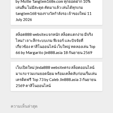
by Mollie Tangtem168e.com ทุกยอดฝาก 10%
เล่นลื่น ไม่มีสะดุด คัดมาแล้ว เล่นได้ทุกเกม
tangtem168 ของรางวัลกำลังรอ เจ้าของใหม่ 11
July 2026
สล็อต888 websiteแจกหนัก สล็อตแตกง่าย มีจริง
ไหม? เจาะลึกระบบเกม ฟีเจอร์ และปัจจัยที่
เกี่ยวข้อง คาสิโนออนไลน์ เว็บใหญ่ ทดลองเล่น Top
66 by Margarito jin888.asia 18 กันยายน 2569
เว็บเปิดใหม่ jinda888 websiteตรง สล็อตออนไลน์
มาแรง รวมเกมยอดนิยม พร้อมเคล็ดลับก่อนเริ่มเล่น
เครดิตฟรี Top 73 by Caleb Jin888.asia 3 กันยายน
2569 คาสิโนออนไลน์
ความเห็นล่าสุด