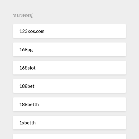
หมวดหมู่
123xos.com
168pg
168slot
188bet
188betth
1xbetth