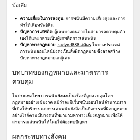
ข้อเสีย
ความเสี่ยงในการลงทุน
: การพนันมีความเสี่ยงสูงและอาจ
ทำให้เสียทรัพย์สิน
ปัญหาการเสพติด
: ผู้เล่นบางคนอาจไม่สามารถควบคุมตัว
เองได้และกลายเป็นผู้เสพติดการเล่นพนัน
ปัญหาทางกฎหมาย
:
sudyod888 สมัคร
ในบางประเทศ
การพนันออนไลน์ยังคงเป็นสิ่งผิดกฎหมาย ซึ่งอาจสร้าง
ปัญหาทางกฎหมายแก่ผู้เล่น
บทบาทของกฎหมายและมาตรการ
ควบคุม
ในประเทศไทย การพนันยังคงเป็นเรื่องที่ถูกควบคุมโดย
กฎหมายอย่างเข้มงวด แม้ว่าจะมีเว็บพนันออนไลน์จำนวนมาก
ที่เปิดให้บริการ แต่การเล่นพนันยังถือเป็นกิจกรรมที่ผิดกฎหมาย
อย่างไรก็ตาม มีบางคนที่พยายามหาทางเลี่ยงกฎหมายเพื่อให้
สามารถเล่นพนันได้โดยไม่ต้องพบปัญหา
ผลกระทบทางสังคม