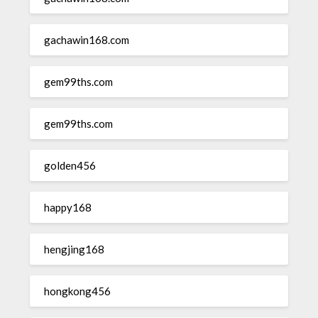
gachawin168.com
gem99ths.com
gem99ths.com
golden456
happy168
hengjing168
hongkong456