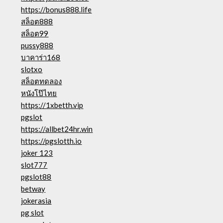
https://bonus888.life
สล็อต888
สล็อต99
pussy888
บาคาร่า168
slotxo
สล็อตทดลอง
หนังโป๊ไทย
https://1xbetth.vip
pgslot
https://allbet24hr.win
https://pgslotth.io
joker 123
slot777
pgslot88
betway
jokerasia
pg slot