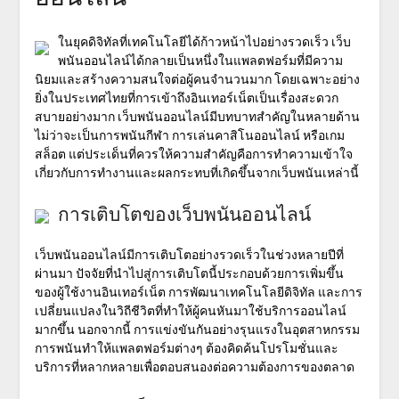
ในยุคดิจิทัลที่เทคโนโลยีได้ก้าวหน้าไปอย่างรวดเร็ว เว็บ
พนันออนไลน์ได้กลายเป็นหนึ่งในแพลตฟอร์มที่มีความ
นิยมและสร้างความสนใจต่อผู้คนจำนวนมาก โดยเฉพาะอย่าง
ยิ่งในประเทศไทยที่การเข้าถึงอินเทอร์เน็ตเป็นเรื่องสะดวก
สบายอย่างมาก เว็บพนันออนไลน์มีบทบาทสำคัญในหลายด้าน
ไม่ว่าจะเป็นการพนันกีฬา การเล่นคาสิโนออนไลน์ หรือเกม
สล็อต แต่ประเด็นที่ควรให้ความสำคัญคือการทำความเข้าใจ
เกี่ยวกับการทำงานและผลกระทบที่เกิดขึ้นจากเว็บพนันเหล่านี้
การเติบโตของเว็บพนันออนไลน์
เว็บพนันออนไลน์มีการเติบโตอย่างรวดเร็วในช่วงหลายปีที่
ผ่านมา ปัจจัยที่นำไปสู่การเติบโตนี้ประกอบด้วยการเพิ่มขึ้น
ของผู้ใช้งานอินเทอร์เน็ต การพัฒนาเทคโนโลยีดิจิทัล และการ
เปลี่ยนแปลงในวิถีชีวิตที่ทำให้ผู้คนหันมาใช้บริการออนไลน์
มากขึ้น นอกจากนี้ การแข่งขันกันอย่างรุนแรงในอุตสาหกรรม
การพนันทำให้แพลตฟอร์มต่างๆ ต้องคิดค้นโปรโมชั่นและ
บริการที่หลากหลายเพื่อตอบสนองต่อความต้องการของตลาด