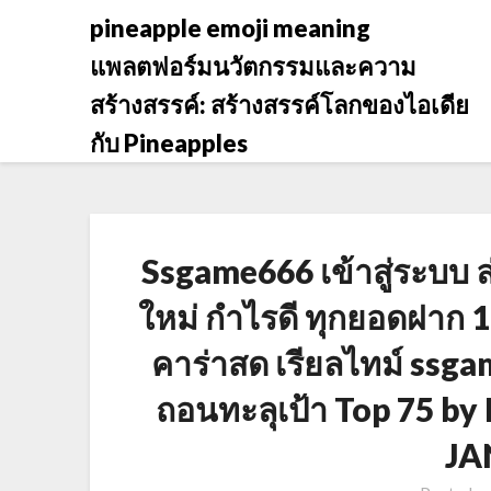
Skip
pineapple emoji meaning
to
แพลตฟอร์มนวัตกรรมและความ
content
สร้างสรรค์: สร้างสรรค์โลกของไอเดีย
กับ Pineapples
Ssgame666 เข้าสู่ระบบ 
ใหม่ กำไรดี ทุกยอดฝาก 
คาร่าสด เรียลไทม์ ssgam
ถอนทะลุเป้า Top 75 b
JA