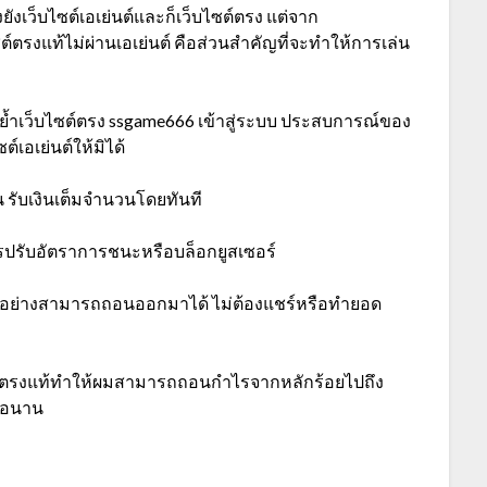
งเว็บไซต์เอเย่นต์และก็เว็บไซต์ตรง แต่จาก
รงแท้ไม่ผ่านเอเย่นต์ คือส่วนสำคัญที่จะทำให้การเล่น
้ำเว็บไซต์ตรง ssgame666 เข้าสู่ระบบ ประสบการณ์ของ
์เอเย่นต์ให้มิได้
น รับเงินเต็มจำนวนโดยทันที
การปรับอัตราการชนะหรือบล็อกยูสเซอร์
่งทุกอย่างสามารถถอนออกมาได้ ไม่ต้องแชร์หรือทำยอด
บตรงแท้ทำให้ผมสามารถถอนกำไรจากหลักร้อยไปถึง
งรอนาน