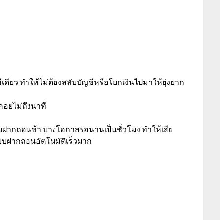
ดียว ทำให้ไม่ต้องสลับบัญชีหรือโยกเงินไปมาให้ยุ่งยาก
คอยไม่ถึงนาที
ระบบฝากถอนช้า บางโอกาสรอนานเป็นชั่วโมง ทำให้เสีย
ะบบฝากถอนอัตโนมัติเร็วมาก