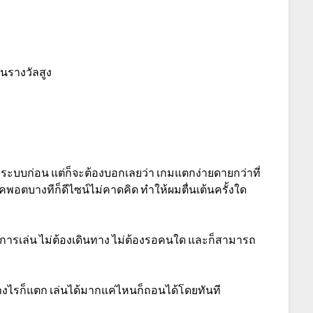
นรางวัลสูง
อบระบบก่อน แต่ก็จะต้องบอกเลยว่า เกมแตกง่ายดายกว่าที่
พอตบางทีก็ดีไซน์ไม่คาดคิด ทำให้ผมตื่นเต้นครั้งใด
นการเล่น ไม่ต้องเดินทาง ไม่ต้องรอคนใด และก็สามารถ
ย่างไรก็แตก เล่นได้มากแค่ไหนก็ถอนได้โดยทันที