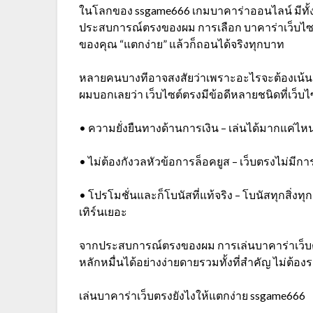
ในโลกของ ssgame666 เกมบาคาร่าออนไลน์ มีทั้งยั
ประสบการณ์ตรงของผม การเลือก บาคาร่าเว็บไซต์ต
ของคุณ “แตกง่าย” แล้วก็ถอนได้จริงทุกบาท
หลายคนบางทีอาจสงสัยว่าเพราะอะไรจะต้องเน้นย
ผมบอกเลยว่า เว็บไซต์ตรงมีข้อดีหลายชนิดที่เว็บไซต
• ความยั่งยืนทางด้านการเงิน – เล่นได้มากแค่ไห
• ไม่ต้องกังวลหัวข้อการล็อคยูส – เว็บตรงไม่มี
• โปรโมชั่นและก็โบนัสที่แท้จริง – โบนัสทุกสิ
เทิร์นเยอะ
จากประสบการณ์ตรงของผม การเล่นบาคาร่าเว็
หลักหมื่นได้อย่างง่ายดายรวมทั้งที่สำคัญ ไม่ต้อ
เล่นบาคาร่าเว็บตรงยังไงให้แตกง่าย ssgame666