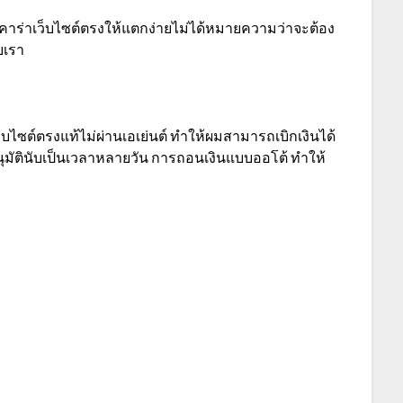
นบาคาร่าเว็บไซต์ตรงให้แตกง่ายไม่ได้หมายความว่าจะต้อง
บเรา
ว็บไซต์ตรงแท้ไม่ผ่านเอเย่นต์ ทำให้ผมสามารถเบิกเงินได้
ุมัตินับเป็นเวลาหลายวัน การถอนเงินแบบออโต้ ทำให้