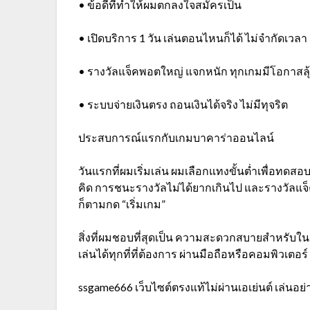
• ข้อดีที่ทำให้ผมตกลงใจสมัครเป็น
• เปิดบริการ 1 วัน เล่นตอนไหนก็ได้ ไม่จำกัดเวลา
• รางวัลแจ็คพอตใหญ่ แจกหนัก ทุกเกมมีโอกาสลุ้
• ระบบจ่ายเงินตรง ถอนเงินได้จริง ไม่มีทุจริต
ประสบการณ์แรกกับเกมบาคาร่าออนไลน์
วันแรกที่ผมเริ่มเล่น ผมเลือกแทงขั้นต่ำเพื่อทดส
คิด การชนะรางวัลไม่ได้ยากเกินไป และรางวัลแจ็ค
ก็ตามกด “เริ่มเกม”
สิ่งที่ผมชอบที่สุดเป็น ความสะดวกสบายสำหรับใ
เล่นได้ทุกที่ที่ต้องการ ผ่านมือถือหรือคอมพิวเตอร์
ssgame666 เว็บไซต์ตรงแท้ไม่ผ่านเอเย่นต์ เล่นอ