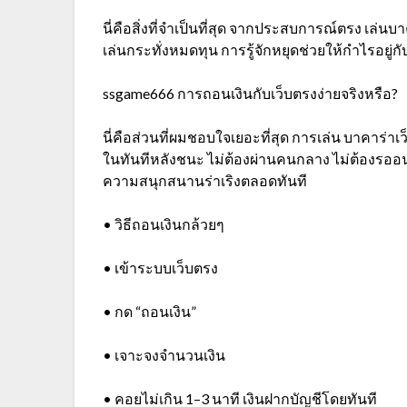
นี่คือสิ่งที่จำเป็นที่สุด จากประสบการณ์ตรง เล่
เล่นกระทั่งหมดทุน การรู้จักหยุดช่วยให้กำไรอยู่กั
ssgame666 การถอนเงินกับเว็บตรงง่ายจริงหรือ?
นี่คือส่วนที่ผมชอบใจเยอะที่สุด การเล่น บาคาร่าเ
ในทันทีหลังชนะ ไม่ต้องผ่านคนกลาง ไม่ต้องรออน
ความสนุกสนานร่าเริงตลอดทันที
• วิธีถอนเงินกล้วยๆ
• เข้าระบบเว็บตรง
• กด “ถอนเงิน”
• เจาะจงจำนวนเงิน
• คอยไม่เกิน 1–3 นาที เงินฝากบัญชีโดยทันที