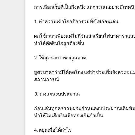
การเลือกเว็บดีเป็นกึ่งหนึ่ง แต่การเล่นอย่างมีเทคน
1. ทำความเข้าใจกติการวมทั้งไพ่ก่อนเล่น
ผมใช้เวลาเพียงแค่ไม่กี่วันเล่าเรียนไพ่บาคาร่
ทำให้ตัดสินใจถูกต้องขึ้น
2. ใช้สูตรอย่างชาญฉลาด
สูตรบาคาร่ามิได้คดโกง แต่ว่าช่วยเพิ่มจังหวะชนะ
สถานการณ์
3. วางแผนงบประมาณ
ก่อนเล่นทุกคราว ผมจะกำหนดงบประมาณเดิมพัน แ
ทำให้ไม่เสียเงินเสียทองเกินจำเป็น
4. หยุดเมื่อได้กำไร