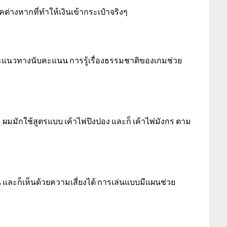
ิคต่างหากที่ทำให้เงินเข้ากระเป๋าจริงๆ
าและแนวทางนับคะแนน การรู้เรื่องธรรมชาติของเกมช่วย
 ผมมักใช้สูตรแบบ เค้าไพ่ปิงปอง และก็ เค้าไพ่มังกร ตาม
ละก็เห็นด้วยความเสี่ยงได้ การเล่นแบบมีแผนช่วย