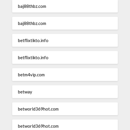
baj88thbz.com
baj88thbz.com
betflixtikto.info
betflixtikto.info
betm4vip.com
betway
betworld369hot.com
betworld369hot.com