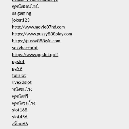
ดูหนังออนไลน์
sa gaming
joker123
http://www.movie87hd.com
https://www.pussy888play.com
https://pussy888win.com
sexybaccarat
https://www.pgslot.golf
pgslot
pg99
fullslot
live22slot
หนังชนโรง
ดูหนังฟรี
ดูหนังชนโรง
slot168
slot456
สล็อต66