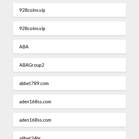
928coins.vip
928coins.vip
ABA
ABAGroup2
abbet789.com
aden168ss.com
aden168ss.com
allbet24hr