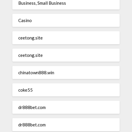
Business, Small Business
Casino
ceetong.site
ceetong.site
chinatown888.win
coke55
dr888bet.com
dr888bet.com