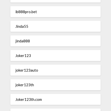
ib888pro.bet
Jinda55
jinda888
Joker123
joker123auto
joker123th
Joker123th.com