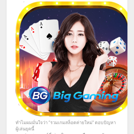
ทำไมผมมั่นใจว่า “รวมเกมสล็อตค่ายใหม่” ตอบปัญหา
ผู้เล่นยุคนี้