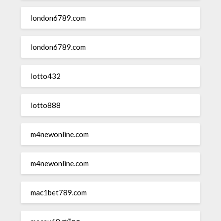
london6789.com
london6789.com
lotto432
lotto888
m4newonline.com
m4newonline.com
mac1bet789.com