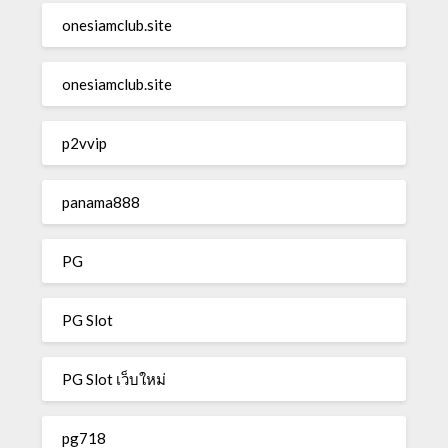
onesiamclub.site
onesiamclub.site
p2vvip
panama888
PG
PG Slot
PG Slot เว็บใหม่
pg718