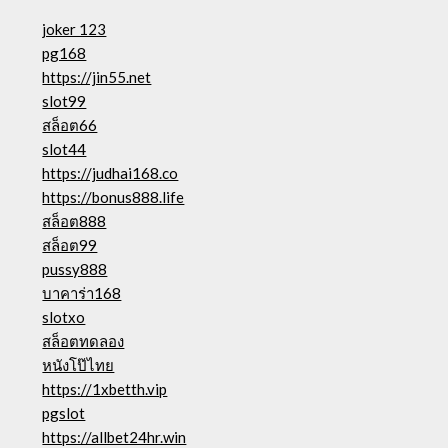
joker 123
pg168
https://jin55.net
slot99
สล็อต66
slot44
https://judhai168.co
https://bonus888.life
สล็อต888
สล็อต99
pussy888
บาคาร่า168
slotxo
สล็อตทดลอง
หนังโป๊ไทย
https://1xbetth.vip
pgslot
https://allbet24hr.win