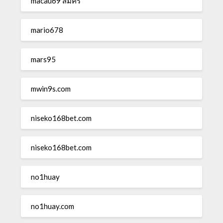
macau69 สมัคร
mario678
mars95
mwin9s.com
niseko168bet.com
niseko168bet.com
no1huay
no1huay.com