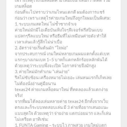
เพราะเหตุไรเกมสล็อตค่ายใหม่ถึงน่าเล่นกว่าที่คิด รวม
เกมสล็อต
ก่อนที่จะไปทราบว่าเกมไหนแตกดี ผมต้องการแชร์
ก่อนว่า เพราะเหตุไรค่ายเกมใหม่ถึงถูกใจผมเป็นพิเศษ:
1. ระบบเกมสดใหม่ ไม่ซ้ำซากจำเจ
ค่ายใหม่มักมีไอเดียบันเทิงใจๆฟีเจอร์ฟรีสปินแบบ
แปลกๆรีลแบบใหม่ หรือธีมที่ไม่เหมือนค่ายดัง ทำให้
เวลาเล่นแล้วรู้สึกไม่น่าเบื่อ
2. อัตราจ่ายเริ่มต้นมัก “ใจพ่อ”
จากประสบการณ์ เกมใหม่หลายเกมผมแตกตั้งแต่เบท
แรกๆบางเกมเบท 1–5 บาทก็แตกหลักร้อยหลักพันได้
ด้วยเหตุว่าระบบพึ่งจะเปิด โอกาสจ่ายจึงมักสูง
3. ค่ายใหม่มักทำเกม “เล่นง่าย”
รีลไม่ซับซ้อน เครื่องหมายไม่เยอะ เล่นหนแรกก็เก็ทเลย
ไม่ต้องนั่งอ่านคู่มือนาน
texas24 ค่ายเกมสล็อตมาใหม่ ที่ทดลองแล้วแตกง่าย
จริง!
จากที่ผมได้ลองเล่นหลายค่าย texas24 อีกทั้งจากเว็บ
ตรงและก็ระบบทดสอบเล่น มี 3 ค่ายที่อยากเสนอแนะ
แบบสุดใจ ด้วยเหตุว่า จ่ายง่าย แตกบ่อยมาก และก็เล่น
ไม่เครียด อาทิเช่น:
1. FUNTA Gaming – ระบบไว ภาพสวย เกมใหม่แตก