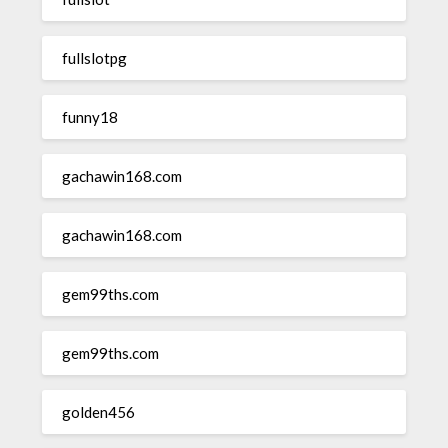
fullslotpg
funny18
gachawin168.com
gachawin168.com
gem99ths.com
gem99ths.com
golden456