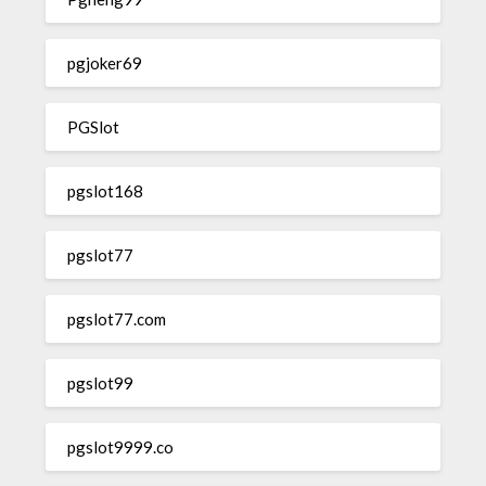
pgjoker69
PGSlot
pgslot168
pgslot77
pgslot77.com
pgslot99
pgslot9999.co