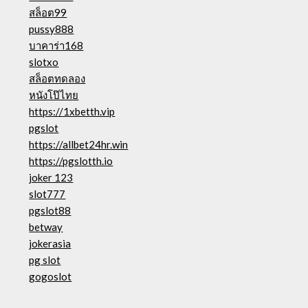
สล็อต99
pussy888
บาคาร่า168
slotxo
สล็อตทดลอง
หนังโป๊ไทย
https://1xbetth.vip
pgslot
https://allbet24hr.win
https://pgslotth.io
joker 123
slot777
pgslot88
betway
jokerasia
pg slot
gogoslot