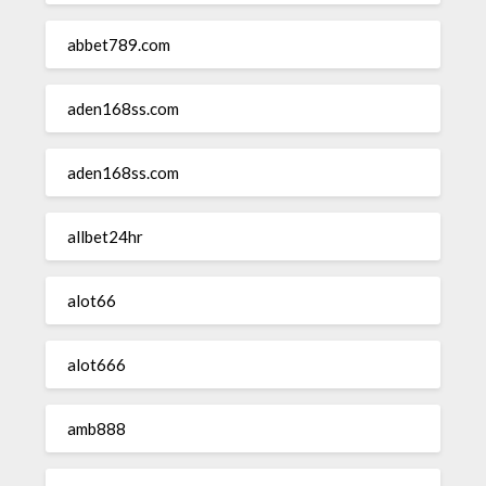
abbet789.com
aden168ss.com
aden168ss.com
allbet24hr
alot66
alot666
amb888