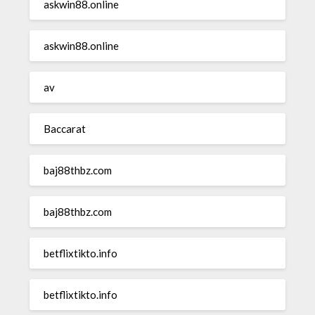
askwin88.online
askwin88.online
av
Baccarat
baj88thbz.com
baj88thbz.com
betflixtikto.info
betflixtikto.info