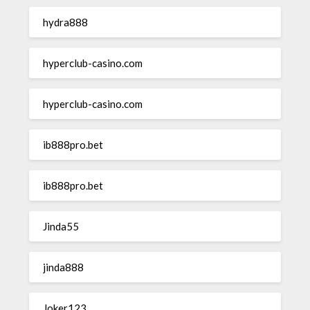
hydra888
hyperclub-casino.com
hyperclub-casino.com
ib888pro.bet
ib888pro.bet
Jinda55
jinda888
Joker123