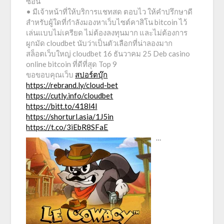
ซ้อน
• มีเจ้าหน้าที่ให้บริการแชทสด ตอบไว ให้คำปรึกษาดี
สำหรับผู้ใดที่กำลังมองหาเว็บไซต์คาสิโน bitcoin ไว้
เล่นแบบไม่เครียด ไม่ต้องลงทุนมาก และไม่ต้องการ
ผูกมัด cloudbet นับว่าเป็นตัวเลือกที่น่าลองมาก
สล็อตเว็บใหญ่ cloudbet 16 ธันวาคม 25 Deb casino
online bitcoin ที่ดีที่สุด Top 9
ขอขอบคุณเว็บ
สปอร์ตบุ๊ก
https://rebrand.ly/cloud-bet
https://cutly.info/cloudbet
https://bitt.to/418l4l
https://shorturl.asia/1J5in
https://t.co/3iEbR8SFaE
…