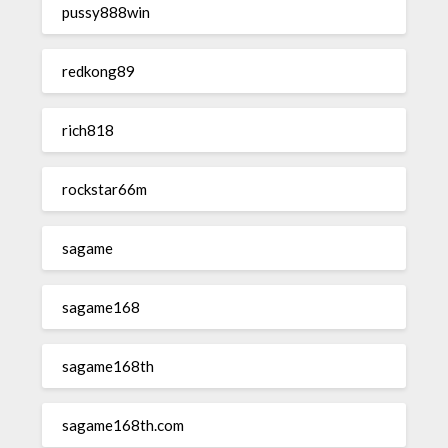
pussy888win
redkong89
rich818
rockstar66m
sagame
sagame168
sagame168th
sagame168th.com