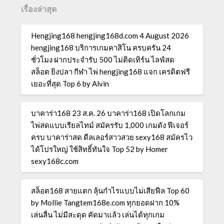
เรื่องล่าสุด
Hengjing168 hengjing168d.com 4 August 2026
hengjing168 บริการเกมคาสิโน ครบครัน 24
ชั่วโมง ฝากประจำรับ 500 ไม่ติดเทิร์น ไลฟ์สด
สล็อต ยิงปลา กีฬา ไพ่ hengjing168 แจก เครดิตฟรี
เยอะที่สุด Top 6 by Alvin
บาคาร่า168 23 ส.ค. 26 บาคาร่า168 เปิดโลกเกม
ไพ่สดแบบเรียลไทม์ สมัครรับ 1,000 เกมดัง ฟีเจอร์
ครบ บาคาร่าสด ดีลเลอร์สาวสวย sexy168 สมัครไว
ได้โปรใหญ่ ใช้สิทธิ์ทันใจ Top 52 by Homer
sexy168c.com
สล็อต168 สายแตก ลุ้นกำไรแบบไม่เสียฟีล Top 60
by Mollie Tangtem168e.com ทุกยอดฝาก 10%
เล่นลื่น ไม่มีสะดุด คัดมาแล้ว เล่นได้ทุกเกม