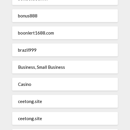
bonus888
boonlert1688.com
brazil999
Business, Small Business
Casino
ceetong.site
ceetong.site