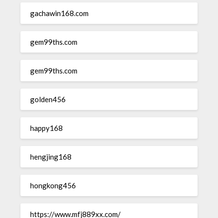
gachawin168.com
gem99ths.com
gem99ths.com
golden456
happy168
hengjing168
hongkong456
https://www.mfj889xx.com/