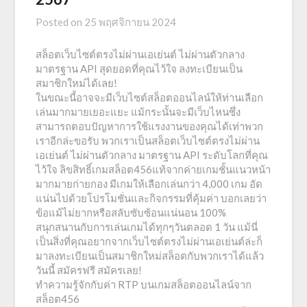
Posted on
25 พฤศจิกายน 2024
สล็อตเว็บไซต์ตรงไม่ผ่านเอเย่นต์ ไม่ผ่านตัวกลาง
มาตรฐาน API สุดยอดที่คุณไว้ใจ ลงทะเบียนเป็น
สมาชิกใหม่ได้เลย!
ในขณะนี้อาจจะมีเว็บไซต์สล็อตออนไลน์ให้ท่านเลือก
เล่นมากมายเยอะแยะ แม้กระนั้นจะมีเว็บไหนซึ่ง
สามารถตอบปัญหาการใช้แรงงานของคุณได้เท่าพวก
เราอีกล่ะขอรับ พวกเราเป็นสล็อตเว็บไซต์ตรงไม่ผ่าน
เอเย่นต์ ไม่ผ่านตัวกลาง มาตรฐาน API ระดับโลกที่คุณ
ไว้ใจ ลิขสิทธิ์เกมสล็อต456แท้จากค่ายเกมชั้นแนวหน้า
มากมายก่ายกอง มีเกมให้เลือกเล่นกว่า 4,000 เกม อัด
แน่นไปด้วยโปรโมชั่นและกิจกรรมที่คุ้มค่า บอกเลยว่า
ข้อแม้ไม่ยากหรือสลับซับซ้อนแน่นอน 100%
สนุกสนานกับการเล่นเกมได้ทุกๆวันตลอด 1 วัน แม้นี่
เป็นสิ่งที่คุณอยากจากเว็บไซต์ตรงไม่ผ่านเอเย่นต์ล่ะก็
มาลงทะเบียนเป็นสมาชิกใหม่สล็อตกับพวกเราได้แล้ว
วันนี้ สมัครฟรี สมัครเลย!
ทำความรู้จักกับค่า RTP บนเกมสล็อตออนไลน์จาก
สล็อต456