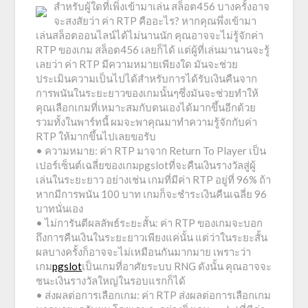
สำหรับผู้ใดที่เพิ่งเข้ามาเล่น สล็อต456 บางครั้งอาจ
จะสงสัยว่า ค่า RTP คืออะไร? หากคุณพึ่งเข้ามา
เล่นสล็อตออนไลน์ได้ไม่นานนัก คุณอาจจะไม่รู้จักค่า
RTP ของเกม สล็อต456 เลยก็ได้ แต่ผู้ที่เล่นมานานจะรู้
เลยว่า ค่า RTP มีความหมายเพียงใด มันจะช่วย
ประเมินความเป็นไปได้สำหรับการได้รับเงินคืนจาก
การพนันในระยะยาวของเกมนั้นๆซึ่งมันจะช่วยทำให้
คุณเลือกเกมที่เหมาะสมกับตนเองได้มากขึ้นอีกด้วย
รวมทั้งในพาร์ทนี้ ผมจะพาคุณมาทำความรู้จักกับค่า
RTP ให้มากขึ้นไปเลยขอรับ
• ความหมาย: ค่า RTP มาจาก Return To Player เป็น
เปอร์เซ็นต์เฉลี่ยของเกมpgslotที่จะคืนเงินรางวัลสู่ผู้
เล่นในระยะยาว อย่างเช่น เกมที่มีค่า RTP อยู่ที่ 96% ถ้า
หากมีการพนัน 100 บาท เกมก็จะชำระเงินคืนเฉลี่ย 96
บาทนั่นเอง
• ไม่การันตีผลลัพธ์ระยะสั้น: ค่า RTP ของเกมจะบอก
ถึงการคืนเงินในระยะยาวเพียงแค่นั้น แต่ว่าในระยะสั้น
ผลบางครั้งก็อาจจะไม่เหมือนกันมากมาย เพราะว่า
เกม
pgslot
เป็นเกมที่อาศัยระบบ RNG ดังนั้น คุณอาจจะ
ชนะเงินรางวัลใหญ่ในรอบแรกก็ได้
• ส่งผลต่อการเลือกเกม: ค่า RTP ส่งผลต่อการเลือกเกม