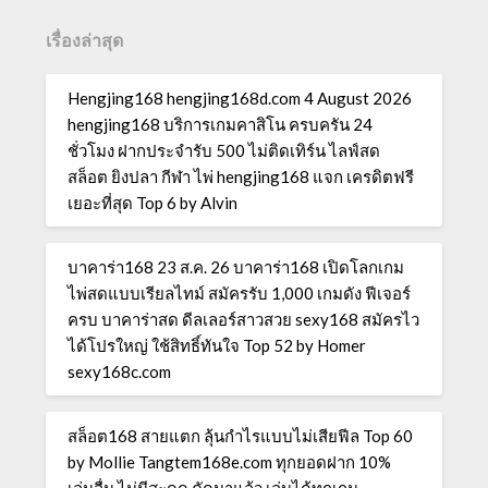
เรื่องล่าสุด
Hengjing168 hengjing168d.com 4 August 2026
hengjing168 บริการเกมคาสิโน ครบครัน 24
ชั่วโมง ฝากประจำรับ 500 ไม่ติดเทิร์น ไลฟ์สด
สล็อต ยิงปลา กีฬา ไพ่ hengjing168 แจก เครดิตฟรี
เยอะที่สุด Top 6 by Alvin
บาคาร่า168 23 ส.ค. 26 บาคาร่า168 เปิดโลกเกม
ไพ่สดแบบเรียลไทม์ สมัครรับ 1,000 เกมดัง ฟีเจอร์
ครบ บาคาร่าสด ดีลเลอร์สาวสวย sexy168 สมัครไว
ได้โปรใหญ่ ใช้สิทธิ์ทันใจ Top 52 by Homer
sexy168c.com
สล็อต168 สายแตก ลุ้นกำไรแบบไม่เสียฟีล Top 60
by Mollie Tangtem168e.com ทุกยอดฝาก 10%
เล่นลื่น ไม่มีสะดุด คัดมาแล้ว เล่นได้ทุกเกม