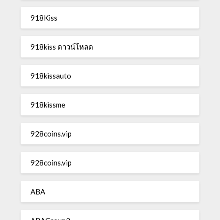
918Kiss
918kiss ดาวน์โหลด
918kissauto
918kissme
928coins.vip
928coins.vip
ABA