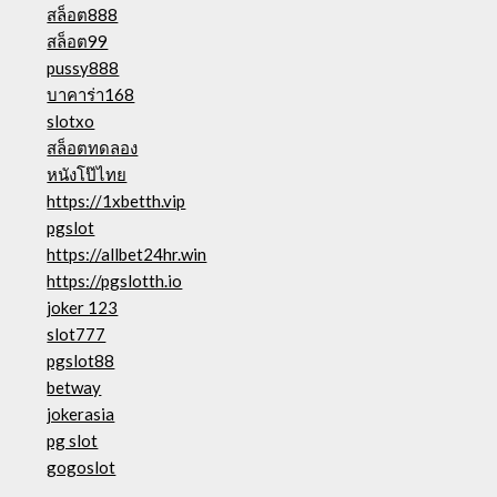
สล็อต888
สล็อต99
pussy888
บาคาร่า168
slotxo
สล็อตทดลอง
หนังโป๊ไทย
https://1xbetth.vip
pgslot
https://allbet24hr.win
https://pgslotth.io
joker 123
slot777
pgslot88
betway
jokerasia
pg slot
gogoslot