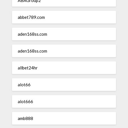
ABAGroup2
abbet789.com
aden168ss.com
aden168ss.com
allbet24hr
alot66
alot666
amb888