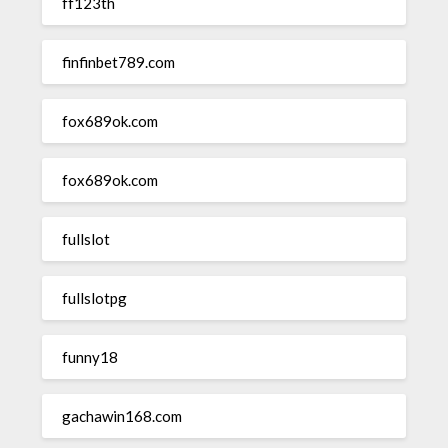
ff123th
finfinbet789.com
fox689ok.com
fox689ok.com
fullslot
fullslotpg
funny18
gachawin168.com