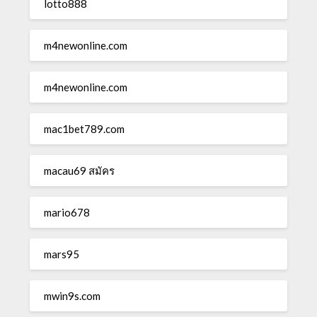
lotto888
m4newonline.com
m4newonline.com
mac1bet789.com
macau69 สมัคร
mario678
mars95
mwin9s.com