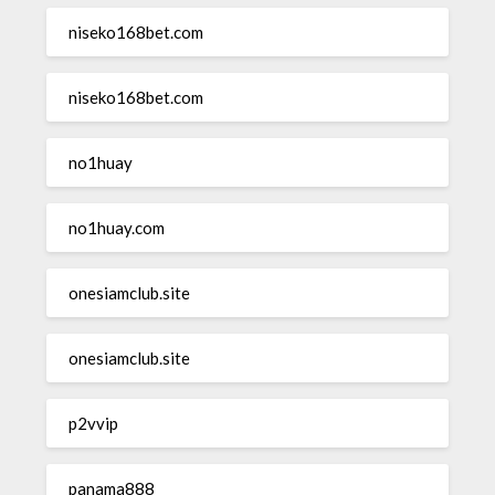
niseko168bet.com
niseko168bet.com
no1huay
no1huay.com
onesiamclub.site
onesiamclub.site
p2vvip
panama888