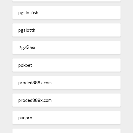
pgslotfish
pgslotth
Pgสล็อต
pokbet
proded888x.com
proded888x.com
punpro