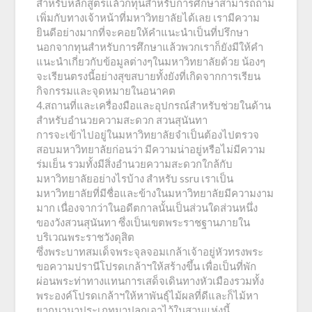
สำหรับหลักสูตรแล้วก็ทุนสำหรับการศึกษาสามารถถาม
เพิ่มกับทางเจ้าหน้าที่มหาวิทยาลัยได้เลย เรามีความ
ยินดีอย่างมากที่จะคอยให้คำแนะนำเป็นที่ปรึกษา
นอกจากทุนสำหรับการศึกษาแล้วพวกเราก็ยังมีให้คำ
แนะนำเกี่ยวกับข้อมูลต่างๆในมหาวิทยาลัยด้วย น้องๆ
จะเรียนตรงนี้อย่างสุขสบายทั้งยังที่เกิดจากการเรียน
กิจกรรมและจุดหมายในอนาคต
4.สถานที่และเครื่องมือและอุปกรณ์สำหรับช่วยในด้าน
สำหรับอำนวยความสะดวก สวนสุนันทา
การจะเข้าไปอยู่ในมหาวิทยาลัยจำเป็นต้องไปตรวจ
สอบมหาวิทยาลัยก่อนว่า มีความน่าอยู่หรือไม่มีความ
ร่มเย็น รวมทั้งมีสิ่งอำนวยความสะดวกใกล้กับ
มหาวิทยาลัยอย่างไรบ้าง สำหรับ ssru เราเป็น
มหาวิทยาลัยที่มีชื่อและข้างในมหาวิทยาลัยมีความงาม
มาก เนื่องจากว่าในอดีตกาลนั้นเป็นส่วนใดส่วนหนึ่ง
ของวังสวนสุนันทา ซึ่งเป็นเขตพระราชฐานภายใน
บริเวณพระราชวังดุสิต
ซึ่งพระบาทสมเด็จพระจุลจอมเกล้าเจ้าอยู่หัวทรงพระ
ขอความปรานีโปรดเกล้าฯให้สร้างขึ้น เพื่อเป็นที่พัก
ผ่อนพระท่าทางแทนการเสด็จเดินทางหัวเมืองรวมทั้ง
พระองค์โปรดเกล้าฯให้หาพันธุ์ไม้ผลที่ดีและก็ไม้หา
ยากนานาประเภทมาปลูกเอาไว้ในสวนแห่งนี้