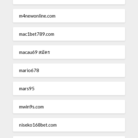
m4newonline.com
mac1bet789.com
macau69 สมัคร
mario678
mars95
mwin9s.com
niseko168bet.com