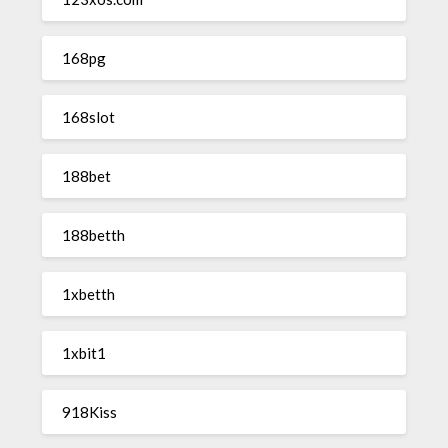
168pg
168slot
188bet
188betth
1xbetth
1xbit1
918Kiss