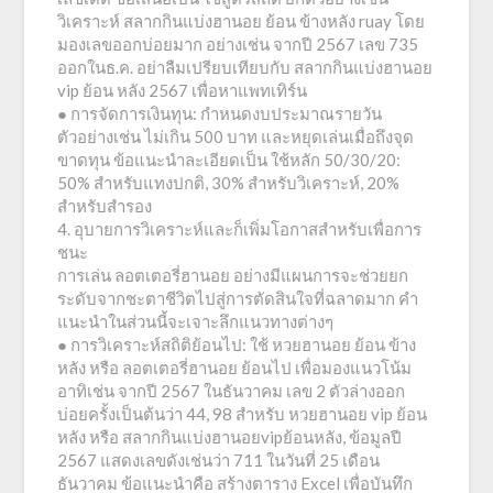
วิเคราะห์ สลากกินแบ่งฮานอย ย้อน ข้างหลัง ruay โดย
มองเลขออกบ่อยมาก อย่างเช่น จากปี 2567 เลข 735
ออกในธ.ค. อย่าลืมเปรียบเทียบกับ สลากกินแบ่งฮานอย
vip ย้อน หลัง 2567 เพื่อหาแพทเทิร์น
● การจัดการเงินทุน: กำหนดงบประมาณรายวัน
ตัวอย่างเช่น ไม่เกิน 500 บาท และหยุดเล่นเมื่อถึงจุด
ขาดทุน ข้อแนะนำละเอียดเป็น ใช้หลัก 50/30/20:
50% สำหรับแทงปกติ, 30% สำหรับวิเคราะห์, 20%
สำหรับสำรอง
4. อุบายการวิเคราะห์และก็เพิ่มโอกาสสำหรับเพื่อการ
ชนะ
การเล่น ลอตเตอรี่ฮานอย อย่างมีแผนการจะช่วยยก
ระดับจากชะตาชีวิตไปสู่การตัดสินใจที่ฉลาดมาก คำ
แนะนำในส่วนนี้จะเจาะลึกแนวทางต่างๆ
● การวิเคราะห์สถิติย้อนไป: ใช้ หวยฮานอย ย้อน ข้าง
หลัง หรือ ลอตเตอรี่ฮานอย ย้อนไป เพื่อมองแนวโน้ม
อาทิเช่น จากปี 2567 ในธันวาคม เลข 2 ตัวล่างออก
บ่อยครั้งเป็นต้นว่า 44, 98 สำหรับ หวยฮานอย vip ย้อน
หลัง หรือ สลากกินแบ่งฮานอยvipย้อนหลัง, ข้อมูลปี
2567 แสดงเลขดังเช่นว่า 711 ในวันที่ 25 เดือน
ธันวาคม ข้อแนะนำคือ สร้างตาราง Excel เพื่อบันทึก