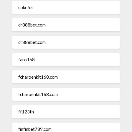
coke55
dr888bet.com
dr888bet.com
faro168
fcharoenkit168.com
fcharoenkit168.com
ff123th
finfinbet789.com