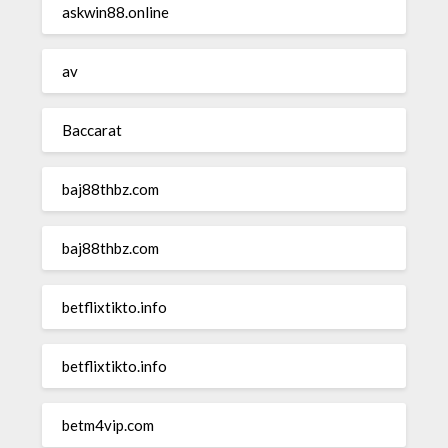
askwin88.online
av
Baccarat
baj88thbz.com
baj88thbz.com
betflixtikto.info
betflixtikto.info
betm4vip.com