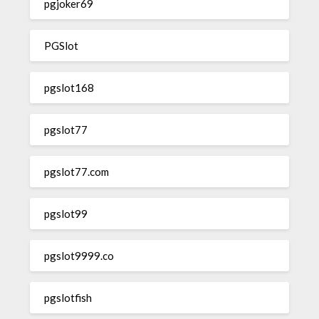
pgjoker69
PGSlot
pgslot168
pgslot77
pgslot77.com
pgslot99
pgslot9999.co
pgslotfish