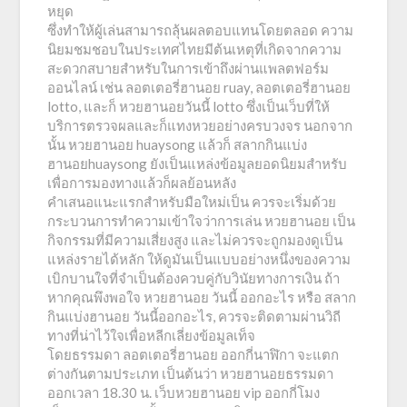
หยุด
ซึ่งทำให้ผู้เล่นสามารถลุ้นผลตอบแทนโดยตลอด ความ
นิยมชมชอบในประเทศไทยมีต้นเหตุที่เกิดจากความ
สะดวกสบายสำหรับในการเข้าถึงผ่านแพลตฟอร์ม
ออนไลน์ เช่น ลอตเตอรี่ฮานอย ruay, ลอตเตอรี่ฮานอย
lotto, และก็ หวยฮานอยวันนี้ lotto ซึ่งเป็นเว็บที่ให้
บริการตรวจผลและก็แทงหวยอย่างครบวงจร นอกจาก
นั้น หวยฮานอย huaysong แล้วก็ สลากกินแบ่ง
ฮานอยhuaysong ยังเป็นแหล่งข้อมูลยอดนิยมสำหรับ
เพื่อการมองทางแล้วก็ผลย้อนหลัง
คำเสนอแนะแรกสำหรับมือใหม่เป็น ควรจะเริ่มด้วย
กระบวนการทำความเข้าใจว่าการเล่น หวยฮานอย เป็น
กิจกรรมที่มีความเสี่ยงสูง และไม่ควรจะถูกมองดูเป็น
แหล่งรายได้หลัก ให้ดูมันเป็นแบบอย่างหนึ่งของความ
เบิกบานใจที่จำเป็นต้องควบคู่กับวินัยทางการเงิน ถ้า
หากคุณพึงพอใจ หวยฮานอย วันนี้ ออกอะไร หรือ สลาก
กินแบ่งฮานอย วันนี้ออกอะไร, ควรจะติดตามผ่านวิถี
ทางที่น่าไว้ใจเพื่อหลีกเลี่ยงข้อมูลเท็จ
โดยธรรมดา ลอตเตอรี่ฮานอย ออกกี่นาฬิกา จะแตก
ต่างกันตามประเภท เป็นต้นว่า หวยฮานอยธรรมดา
ออกเวลา 18.30 น. เว็บหวยฮานอย vip ออกกี่โมง