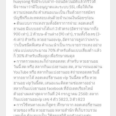
huaysong ซึ่งมีระบบฝาก-ถอนอัตโนมัติแล้วก็รีวิวดี
พิจารณาว่ามีใบอนุญาตและระบบ SSL เพื่อให้เกิด
ความปลอดภัย คำเสนอแนะเป็น เริ่มด้วยการสมัคร
บัญชีฟรีและทดสอบเล่นด้วยจำนวนเงินน้อยๆก่อน
● ต้นแบบการแทงรวมทั้งอัตราการจ่าย: ลอตเตอรี่
ฮานอย มีแบบอย่างได้แก่ 3 ตัวตรง (อัตราจ่ายมากถึง
900 เท่า), 2 ตัวบน-ด้านล่าง (90 เท่า), รวมทั้งวิ่งเลข (3-
4 เท่า) สำหรับ หวยฮานอยvip, อัตราอาจสูงกว่าเพราะ
ว่าเป็นชนิดพิเศษ คำแนะนำเป็น กระจายการแทง อย่าง
เช่น แบ่งงบประมาณ 70% สำหรับต้นแบบเสี่ยงต่ำ แล้ว
ก็ 30% สำหรับเสี่ยงสูง เพื่อรักษาสมดุล
● การตรวจผลและก็ถ่ายทอดสด: สำหรับ หวยฮานอย
วันนี้ สด หรือ สลากกินแบ่งฮานอย สด, สามารถมองผ่าน
YouTube หรือ สลากกินแบ่งฮานอย #ถ่ายทอดสดวันนี้
หากอยากได้ ลอตเตอรี่ฮานอย vip วันนี้สด หรือ หวย
ฮานอย vipวันนี้สด, เสนอแนะติดตามช่องทางอย่าง
สลากกินแบ่งฮานอย facebook ที่อัปเดตเรียลไทม์
ตัวอย่างผลล่าสุดจากวันที่ 24 กรกฎาคม 2568: สลาก
กินแบ่งฮานอยvip เลข 4 ตัว 5823, 3 ตัว 823
● การใช้หนทางและก็สูตร: ศึกษาจาก ลอตเตอรี่ฮานอย
หวยซอง หรือ หวยฮานอย หลายสํานัก ที่เก็บรวบรวม
เลขเด็ด ข้อเสนอเป็น ใช้สูตรสถิติ ยกตัวอย่างเช่น