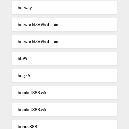
betway
betworld369hot.com
betworld369hot.com
bh99
bng55
bombet888.win
bombet888.win
bonus888