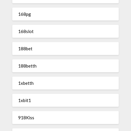
168pg
168slot
188bet
188betth
1xbetth
1xbit1
918Kiss