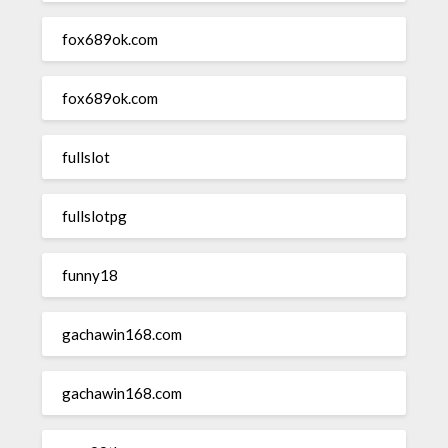
fox689ok.com
fox689ok.com
fullslot
fullslotpg
funny18
gachawin168.com
gachawin168.com