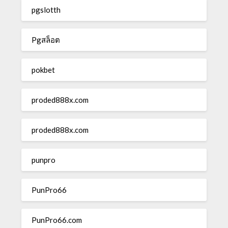
pgslotth
Pgสล็อต
pokbet
proded888x.com
proded888x.com
punpro
PunPro66
PunPro66.com