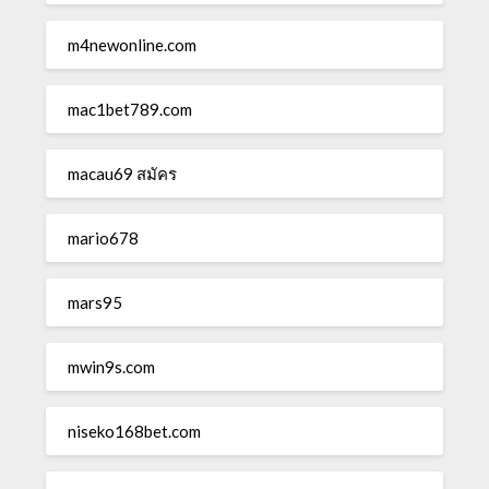
m4newonline.com
mac1bet789.com
macau69 สมัคร
mario678
mars95
mwin9s.com
niseko168bet.com