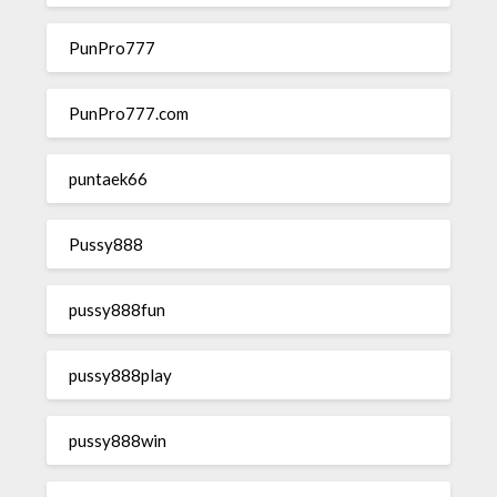
PunPro777
PunPro777.com
puntaek66
Pussy888
pussy888fun
pussy888play
pussy888win