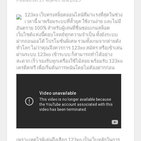
123xo เว็บตรงสล็อตออนไลน์ที่มาแรงที่สุดในช่วง
เวลานี้ มาพร้อมระบบที่ล้ำยุค ใช้งานง่าย และไม่มี
อันตราย 100% สำหรับผู้เล่นที่ชื่นชอบเกมสล็อต
เว็บไซต์แห่งนี้ตอบโจทย์ทุกความจำเป็น ทั้งยังระบบ
ฝากถอนออโต้ โปรโมชั่นพิเศษ รวมทั้งเกมจากค่ายดัง
ทั่วโลก ไม่ว่าคุณจึงควรการ 123xo สมัคร หรือเข้าเล่น
ผ่านระบบ 123xo เข้าระบบ ก็สามารถทำได้อย่าง
สะดวก เร็ว รองรับทุกเครื่องใช้ไม้สอย พร้อมรับ 123xo
เครดิตฟรี เพื่อเริ่มต้นการพนันโดยไม่ต้องฝากก่อน
เพราะเหตุไรผู้เล่นถึงเลือก 123xo เป็นเว็บหลักในการ