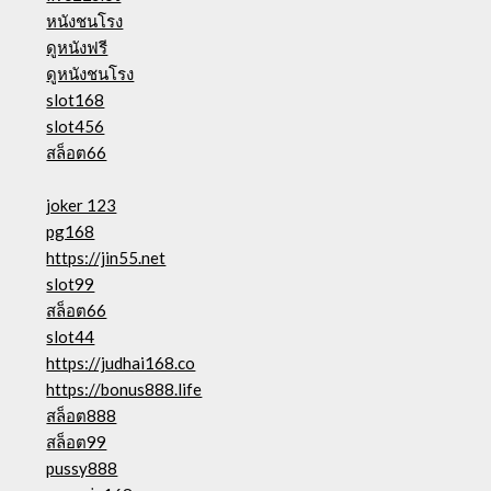
หนังชนโรง
ดูหนังฟรี
ดูหนังชนโรง
slot168
slot456
สล็อต66
joker 123
pg168
https://jin55.net
slot99
สล็อต66
slot44
https://judhai168.co
https://bonus888.life
สล็อต888
สล็อต99
pussy888