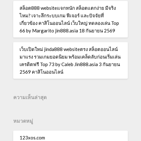
สล็อต888 websiteแจกหนัก สล็อตแตกง่าย มีจริง
ไหม? เจาะลึกระบบเกม ฟีเจอร์ และปัจจัยที่
เกี่ยวข้อง คาสิโนออนไลน์ เว็บใหญ่ ทดลองเล่น Top
66 by Margarito jin888.asia 18 กันยายน 2569
เว็บเปิดใหม่ jinda888 websiteตรง สล็อตออนไลน์
มาแรง รวมเกมยอดนิยม พร้อมเคล็ดลับก่อนเริ่มเล่น
เครดิตฟรี Top 73 by Caleb Jin888.asia 3 กันยายน
2569 คาสิโนออนไลน์
ความเห็นล่าสุด
หมวดหมู่
123xos.com