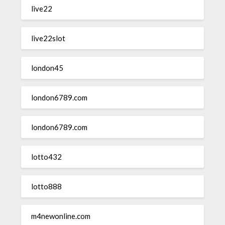
live22
live22slot
london45
london6789.com
london6789.com
lotto432
lotto888
m4newonline.com