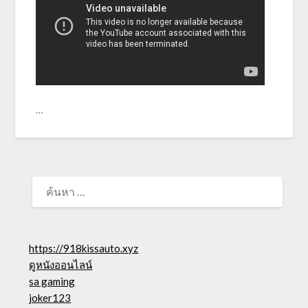
…
ค้นหา
สำหรับ:
https://918kissauto.xyz
ดูหนังออนไลน์
sa gaming
joker123