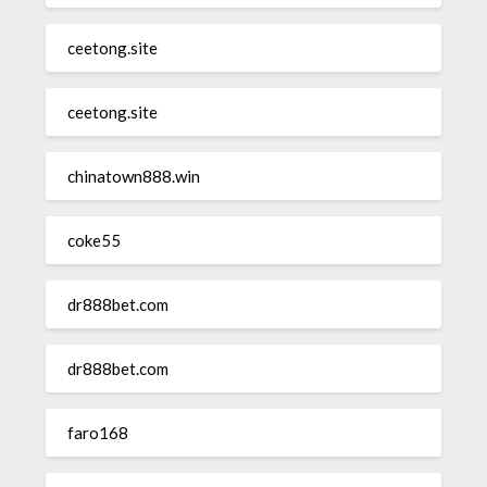
ceetong.site
ceetong.site
chinatown888.win
coke55
dr888bet.com
dr888bet.com
faro168