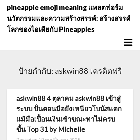
Skip
pineapple emoji meaning แพลตฟอร์ม
to
นวัตกรรมและความสร้างสรรค์: สร้างสรรค์
content
โลกของไอเดียกับ Pineapples
ป้ายกำกับ:
askwin88 เครดิตฟรี
askwin88 4 ตุลาคม askwin88 เข้าสู่
ระบบ ปั่นตอนมือยังเหนียวโบนัสแตก
แม้มือเปื้อนเงินเข้าขณะทาไม่ครบ
ขั้น Top 31 by Michelle
Posted on
18 พฤศจิกายน 2025