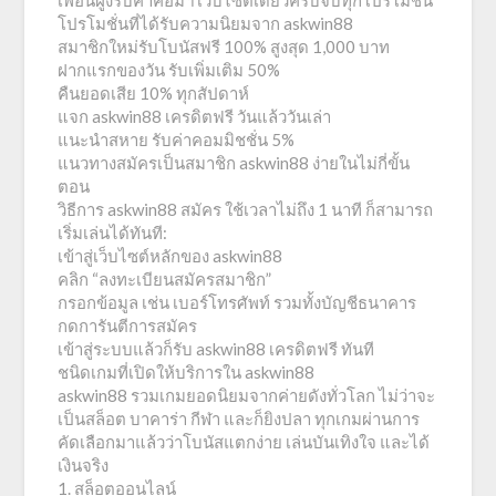
เพื่อนฝูงรับค่าคอมฯ เว็บไซต์เดียวครบจบทุกโปรโมชั่น
โปรโมชั่นที่ได้รับความนิยมจาก askwin88
สมาชิกใหม่รับโบนัสฟรี 100% สูงสุด 1,000 บาท
ฝากแรกของวัน รับเพิ่มเติม 50%
คืนยอดเสีย 10% ทุกสัปดาห์
แจก askwin88 เครดิตฟรี วันแล้ววันเล่า
แนะนำสหาย รับค่าคอมมิชชั่น 5%
แนวทางสมัครเป็นสมาชิก askwin88 ง่ายในไม่กี่ขั้น
ตอน
วิธีการ askwin88 สมัคร ใช้เวลาไม่ถึง 1 นาที ก็สามารถ
เริ่มเล่นได้ทันที:
เข้าสู่เว็บไซต์หลักของ askwin88
คลิก “ลงทะเบียนสมัครสมาชิก”
กรอกข้อมูล เช่น เบอร์โทรศัพท์ รวมทั้งบัญชีธนาคาร
กดการันตีการสมัคร
เข้าสู่ระบบแล้วก็รับ askwin88 เครดิตฟรี ทันที
ชนิดเกมที่เปิดให้บริการใน askwin88
askwin88 รวมเกมยอดนิยมจากค่ายดังทั่วโลก ไม่ว่าจะ
เป็นสล็อต บาคาร่า กีฬา และก็ยิงปลา ทุกเกมผ่านการ
คัดเลือกมาแล้วว่าโบนัสแตกง่าย เล่นบันเทิงใจ และได้
เงินจริง
1. สล็อตออนไลน์