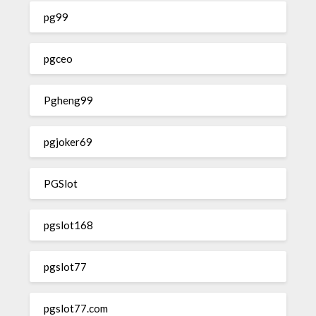
pg99
pgceo
Pgheng99
pgjoker69
PGSlot
pgslot168
pgslot77
pgslot77.com