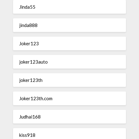
Jinda55
jinda888
Joker123
joker123auto
joker123th
Joker123th.com
Judhai168
kiss918