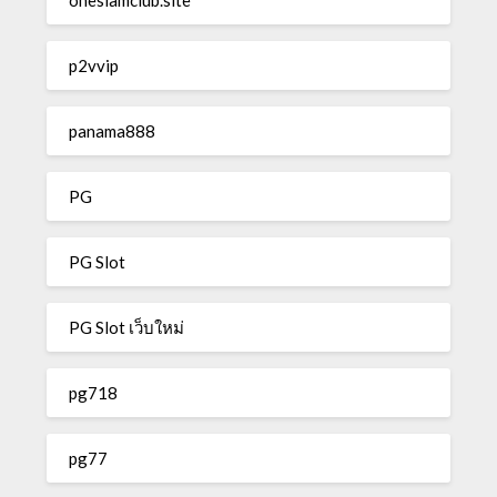
p2vvip
panama888
PG
PG Slot
PG Slot เว็บใหม่
pg718
pg77