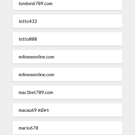
london6789.com
lotto432
lotto888
m4newonline.com
m4newonline.com
mac1bet789.com
macau69 สมัคร
mario678