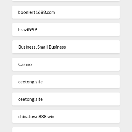
boonlert1688.com
brazil999
Business, Small Business
Casino
ceetong.site
ceetong.site
chinatown888.win