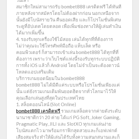
วันเล่า
สมาชิกใหม่สามารถรับ bombet888 เครดิตฟรี ได้ทันที
ภายหลังจากสมัครโดยไม่ต้องฝากก่อน นอกเหนือจาก
นั้นยังมีโบนัสรายวัน คืนยอดเสีย และก็โปรโมชั่นพิเศษ
ระดูที่อัปเดตโดยตลอด เพื่อเพิ่มช่องทางให้ผู้เล่นทำเงิน
ได้มากเพิ่มขึ้น
4. รองรับทุกเครื่องใช้ไม้สอย เล่นได้ทุกที่ที่ต้องการ
ไม่ว่าคุณจะใช้โทรศัพท์มือถือ แท็บเล็ต หรือ
คอมพิวเตอร์ ก็สามารถเข้าเล่น bombet888 ได้ทุกที่ที่
ต้องการ เพราะว่าเว็บไซต์แห่งนี้รองรับทุกระบบปฏิบัติ
การทั้ง iOS แล้วก็ Android โดยไม่จำเป็นจะต้องดาวน์
โหลดแอปเสริมเติม
บริการเกมยอดนิยมใน bombet888
bombet888 ไม่ได้มีดีแค่ระบบหรือโปรโมชั่นเพียงแค่
นั้น แต่ยังรวมเกมเดิมพันยอดฮิตจากทั่วโลกมาไว้ให้
คุณเลือกเล่นสูงที่สุดในประเทศไทย
1. สล็อตออนไลน์ (Slot Online)
bombet888 เครดิตฟรี
รวมเกมสล็อตจากค่ายดังระดับ
นานาชาติกว่า 20 ค่าย ได้แก่ PG Soft, Joker Gaming,
Pragmatic Play, JILI และ SlotXO ทุกเกมเล่นง่าย
โบนัสแตกไว มาพร้อมกราฟิกสุดสวยและก็เอฟเฟกต์
เสียงสมจริง ทำให้ผู้เล่นได้รับทั้งความสนุกสนานและก็