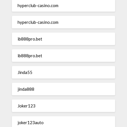
hyperclub-casino.com
hyperclub-casino.com
ib888pro.bet
ib888pro.bet
Jinda55
jinda888
Joker123
joker123auto