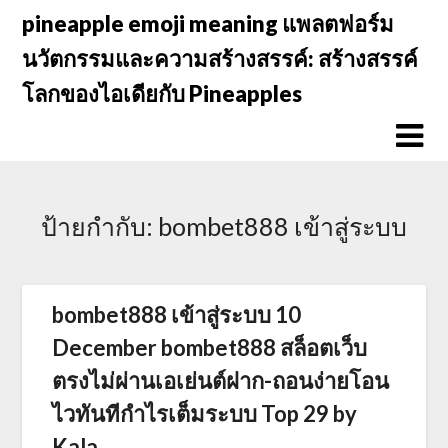
Skip
pineapple emoji meaning แพลตฟอร์ม
to
นวัตกรรมและความสร้างสรรค์: สร้างสรรค์
content
โลกของไอเดียกับ Pineapples
ป้ายกำกับ:
bombet888 เข้าสู่ระบบ
bombet888 เข้าสู่ระบบ 10
December bombet888 สล็อตเว็บ
ตรงไม่ผ่านเอเย่นต์ฝาก-ถอนง่ายโอน
ไวทันทีกำไรเต็มระบบ Top 29 by
Kala