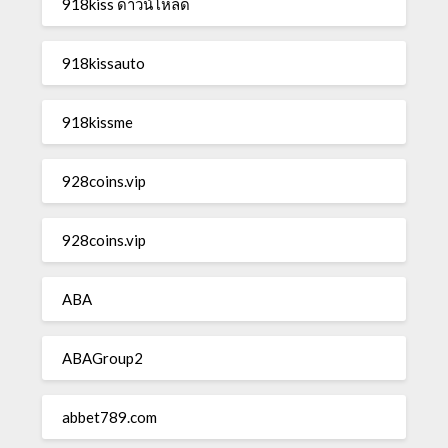
918kiss ดาวน์โหลด
918kissauto
918kissme
928coins.vip
928coins.vip
ABA
ABAGroup2
abbet789.com