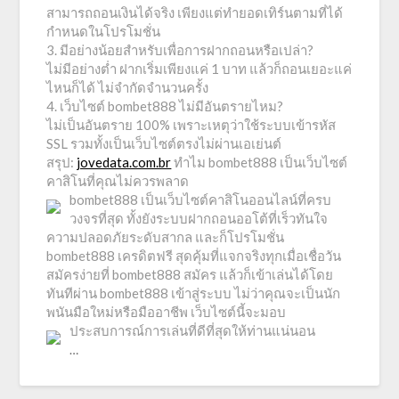
สามารถถอนเงินได้จริง เพียงแต่ทำยอดเทิร์นตามที่ได้
กำหนดในโปรโมชั่น
3. มีอย่างน้อยสำหรับเพื่อการฝากถอนหรือเปล่า?
ไม่มีอย่างต่ำ ฝากเริ่มเพียงแค่ 1 บาท แล้วก็ถอนเยอะแค่
ไหนก็ได้ ไม่จำกัดจำนวนครั้ง
4. เว็บไซต์ bombet888 ไม่มีอันตรายไหม?
ไม่เป็นอันตราย 100% เพราะเหตุว่าใช้ระบบเข้ารหัส
SSL รวมทั้งเป็นเว็บไซต์ตรงไม่ผ่านเอเย่นต์
สรุป:
jovedata.com.br
ทำไม bombet888 เป็นเว็บไซต์
คาสิโนที่คุณไม่ควรพลาด
bombet888 เป็นเว็บไซต์คาสิโนออนไลน์ที่ครบ
วงจรที่สุด ทั้งยังระบบฝากถอนออโต้ที่เร็วทันใจ
ความปลอดภัยระดับสากล และก็โปรโมชั่น
bombet888 เครดิตฟรี สุดคุ้มที่แจกจริงทุกเมื่อเชื่อวัน
สมัครง่ายที่ bombet888 สมัคร แล้วก็เข้าเล่นได้โดย
ทันทีผ่าน bombet888 เข้าสู่ระบบ ไม่ว่าคุณจะเป็นนัก
พนันมือใหม่หรือมืออาชีพ เว็บไซต์นี้จะมอบ
ประสบการณ์การเล่นที่ดีที่สุดให้ท่านแน่นอน
…