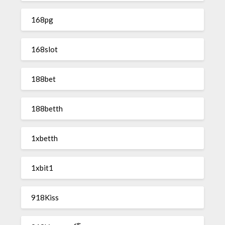
168pg
168slot
188bet
188betth
1xbetth
1xbit1
918Kiss