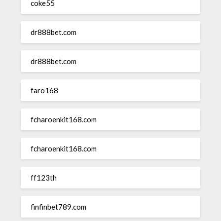
coke55
dr888bet.com
dr888bet.com
faro168
fcharoenkit168.com
fcharoenkit168.com
ff123th
finfinbet789.com