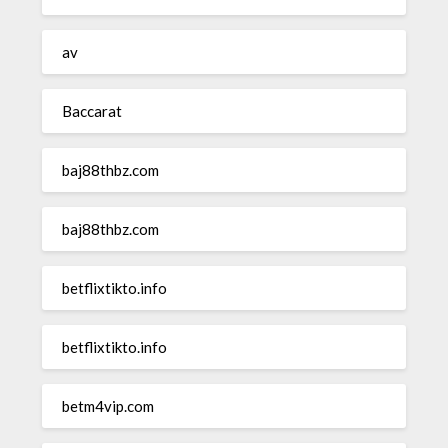
av
Baccarat
baj88thbz.com
baj88thbz.com
betflixtikto.info
betflixtikto.info
betm4vip.com