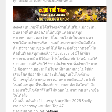
ถูกกับตนเอง ไม่ต้องมานั่งเครียดทีหลัง
debet เป็นเว็บที่ไม่ได้สร้างแค่รายได้เสริม แม้กระนั้น
มันสร้างพื้นที่ปลอดภัยให้กับผู้ที่แค่อยากสนุก
หลายท่านอาจมองว่าคาสิโนออนไลน์เป็นหนทางหา
รายได้แบบง่ายๆหรือบางคนก็เหมารวมว่ามันคือสิ่งไม่
ดี แต่ว่าจากมุมของผมที่มิได้คิดจะมั่งคั่งจากตรงนี้ มัน
คือพื้นที่เล่นสนุกหลังเลิกงาน debet slot มิได้เพียร
พยายามขายฝัน มิได้เอาโปรโมชั่นมายัดใส่หน้า แต่ให้
ประสบการณ์ที่จริง ใช้ง่าย เล่นง่าย รวมทั้งจ่ายจริง แบบ
ไม่ต้องกล่าวเยอะ ผมไม่ใช่คนที่เล่นเกมเก่ง ไม่ใช่นัก
เสี่ยงโชคมืออาชีพ แม้กระนั้นก็อยู่กับเว็บไซต์แห่ง
นี้betwayได้สบายๆมายาวนานหลายเดือนแล้ว แล้วก็
โน่นคือเหตุผลที่วันนี้ผมต้องการบอกต่อเผื่อใครกำลัง
มองหาเว็บไซต์คาสิโนที่ไม่หลอก ไม่มากมาย และก็เชื่อ
ใจได้จริง
เว็บสล็อตอันดับ 1 betway 6 พฤศจิกา 2025 Shelly
casino betway แจกบ่อย Top 47
ขอขอบคุณมาก Ref.
betway