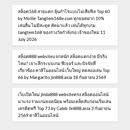
สล็อต168 สายแตก ลุ้นกำไรแบบไม่เสียฟีล Top 60
by Mollie Tangtem168e.com ทุกยอดฝาก 10%
เล่นลื่น ไม่มีสะดุด คัดมาแล้ว เล่นได้ทุกเกม
tangtem168 ของรางวัลกำลังรอ เจ้าของใหม่ 11
July 2026
สล็อต888 websiteแจกหนัก สล็อตแตกง่าย มีจริง
ไหม? เจาะลึกระบบเกม ฟีเจอร์ และปัจจัยที่
เกี่ยวข้อง คาสิโนออนไลน์ เว็บใหญ่ ทดลองเล่น Top
66 by Margarito jin888.asia 18 กันยายน 2569
เว็บเปิดใหม่ jinda888 websiteตรง สล็อตออนไลน์
มาแรง รวมเกมยอดนิยม พร้อมเคล็ดลับก่อนเริ่มเล่น
เครดิตฟรี Top 73 by Caleb Jin888.asia 3 กันยายน
2569 คาสิโนออนไลน์