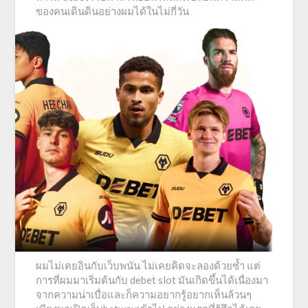
ของคนเดินดินอย่างผมได้ในไม่กี่วัน
ผมไม่เคยอินกับเว็บพนัน ไม่เคยคิดจะลองด้วยซ้ำ แต่
การที่ผมมาเริ่มต้นกับ debet slot มันเกิดขึ้นได้เนื่องมา
จากความน่าเบื่อและก็ความอยากรู้อยากเห็นล้วนๆ