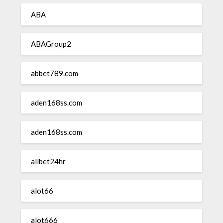
ABA
ABAGroup2
abbet789.com
aden168ss.com
aden168ss.com
allbet24hr
alot66
alot666