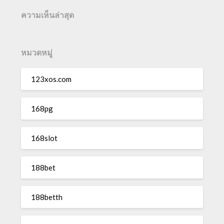
ความเห็นล่าสุด
หมวดหมู่
123xos.com
168pg
168slot
188bet
188betth