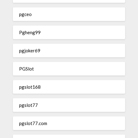
pgceo
Pgheng99
pgjoker69
PGSlot
pgslot168
pgslot77
pgslot77.com