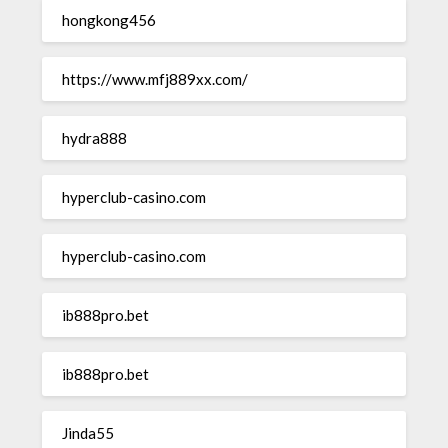
hongkong456
https://www.mfj889xx.com/
hydra888
hyperclub-casino.com
hyperclub-casino.com
ib888pro.bet
ib888pro.bet
Jinda55