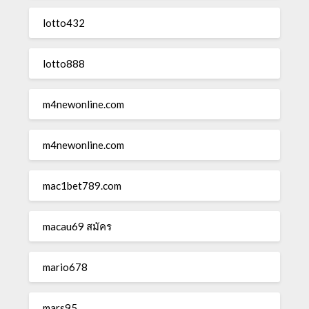
lotto432
lotto888
m4newonline.com
m4newonline.com
mac1bet789.com
macau69 สมัคร
mario678
mars95