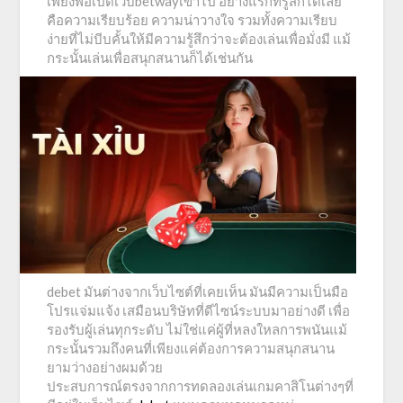
เพียงพอเปิดเว็บbetwayเข้าไป อย่างแรกที่รู้สึกได้เลย
คือความเรียบร้อย ความน่าวางใจ รวมทั้งความเรียบ
ง่ายที่ไม่บีบคั้นให้มีความรู้สึกว่าจะต้องเล่นเพื่อมั่งมี แม้
กระนั้นเล่นเพื่อสนุกสนานก็ได้เช่นกัน
debet มันต่างจากเว็บไซต์ที่เคยเห็น มันมีความเป็นมือ
โปรแจ่มแจ้ง เสมือนบริษัทที่ดีไซน์ระบบมาอย่างดี เพื่อ
รองรับผู้เล่นทุกระดับ ไม่ใช่แค่ผู้ที่หลงใหลการพนันแม้
กระนั้นรวมถึงคนที่เพียงแค่ต้องการความสนุกสนาน
ยามว่างอย่างผมด้วย
ประสบการณ์ตรงจากการทดลองเล่นเกมคาสิโนต่างๆที่