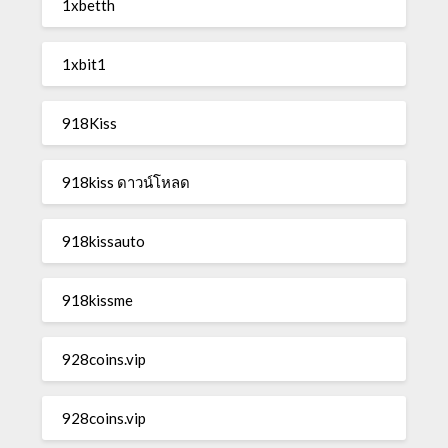
1xbetth
1xbit1
918Kiss
918kiss ดาวน์โหลด
918kissauto
918kissme
928coins.vip
928coins.vip