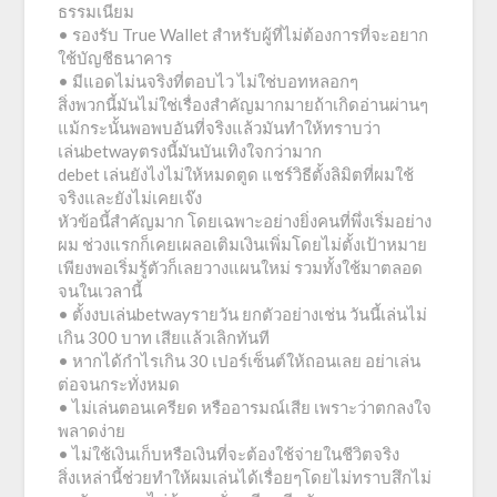
ธรรมเนียม
• รองรับ True Wallet สำหรับผู้ที่ไม่ต้องการที่จะอยาก
ใช้บัญชีธนาคาร
• มีแอดไม่นจริงที่ตอบไว ไม่ใช่บอทหลอกๆ
สิ่งพวกนี้มันไม่ใช่เรื่องสำคัญมากมายถ้าเกิดอ่านผ่านๆ
แม้กระนั้นพอพบอันที่จริงแล้วมันทำให้ทราบว่า
เล่นbetwayตรงนี้มันบันเทิงใจกว่ามาก
debet เล่นยังไงไม่ให้หมดตูด แชร์วิธีตั้งลิมิตที่ผมใช้
จริงและยังไม่เคยเจ๊ง
หัวข้อนี้สำคัญมาก โดยเฉพาะอย่างยิ่งคนที่พึ่งเริ่มอย่าง
ผม ช่วงแรกก็เคยเผลอเติมเงินเพิ่มโดยไม่ตั้งเป้าหมาย
เพียงพอเริ่มรู้ตัวก็เลยวางแผนใหม่ รวมทั้งใช้มาตลอด
จนในเวลานี้
• ตั้งงบเล่นbetwayรายวัน ยกตัวอย่างเช่น วันนี้เล่นไม่
เกิน 300 บาท เสียแล้วเลิกทันที
• หากได้กำไรเกิน 30 เปอร์เซ็นต์ให้ถอนเลย อย่าเล่น
ต่อจนกระทั่งหมด
• ไม่เล่นตอนเครียด หรืออารมณ์เสีย เพราะว่าตกลงใจ
พลาดง่าย
• ไม่ใช้เงินเก็บหรือเงินที่จะต้องใช้จ่ายในชีวิตจริง
สิ่งเหล่านี้ช่วยทำให้ผมเล่นได้เรื่อยๆโดยไม่ทราบสึกไม่