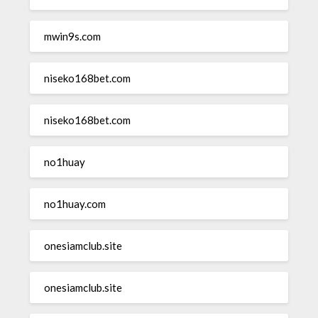
mwin9s.com
niseko168bet.com
niseko168bet.com
no1huay
no1huay.com
onesiamclub.site
onesiamclub.site