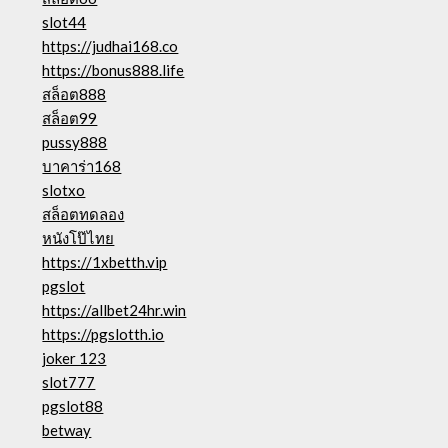
slot44
https://judhai168.co
https://bonus888.life
สล็อต888
สล็อต99
pussy888
บาคาร่า168
slotxo
สล็อตทดลอง
หนังโป๊ไทย
https://1xbetth.vip
pgslot
https://allbet24hr.win
https://pgslotth.io
joker 123
slot777
pgslot88
betway