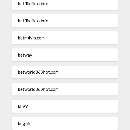
betflixtikto.info
betflixtikto.info
betm4vip.com
betway
betworld369hot.com
betworld369hot.com
bh99
bng55