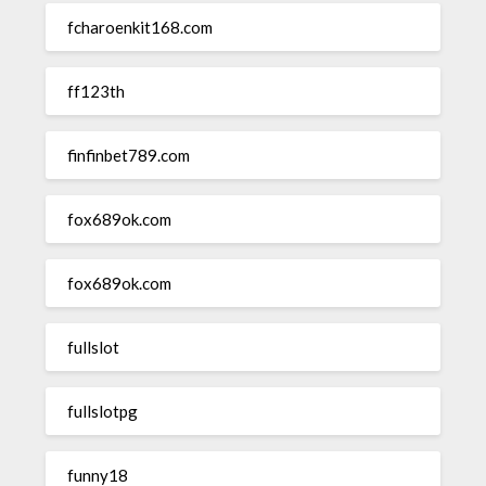
fcharoenkit168.com
ff123th
finfinbet789.com
fox689ok.com
fox689ok.com
fullslot
fullslotpg
funny18