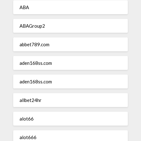
ABA
ABAGroup2
abbet789.com
aden168ss.com
aden168ss.com
allbet24hr
alot66
alot666