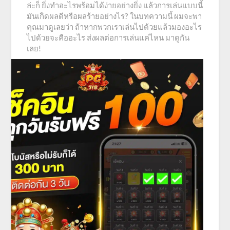
ล่ะก็ ยิ่งทำอะไรพร้อมได้ง่ายอย่างยิ่ง แล้วการเล่นแบบนี้
มันเกิดผลดีหรือผลร้ายอย่างไร? ในบทความนี้ ผมจะพา
คุณมาดูเลยว่า ถ้าหากพวกเราเล่นไปด้วยแล้วมองอะไร
ไปด้วยจะคืออะไร ส่งผลต่อการเล่นแค่ไหน มาดูกัน
เลย!