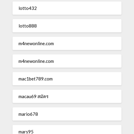
lotto432
lotto888
m4newonline.com
m4newonline.com
mac1bet789.com
macau69 สมัคร
mario678
mars95