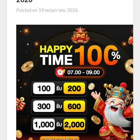
Posted on
19 พฤษภาคม 2026