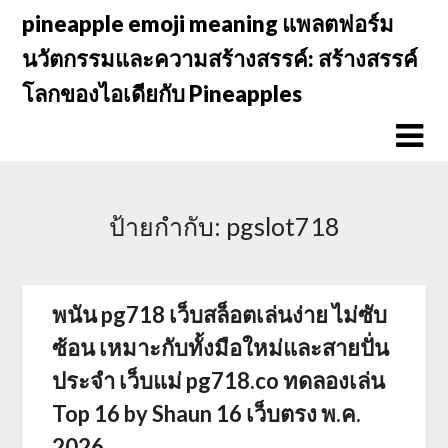
Skip
pineapple emoji meaning แพลตฟอร์ม
to
นวัตกรรมและความสร้างสรรค์: สร้างสรรค์
content
โลกของไอเดียกับ Pineapples
ป้ายกำกับ:
pgslot718
พนัน pg718 เว็บสล็อตเล่นง่าย ไม่ซับ
ซ้อน เหมาะกับทั้งมือใหม่และสายปั่น
ประจำ เว็บแม่ pg718.co ทดลองเล่น
Top 16 by Shaun 16 เว็บตรง พ.ค.
2026