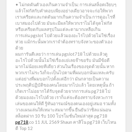
• ไม่กดดันตัวเองเกินความจำเป็น: การเล่นสล็อตเงียบๆ
แล้วโฟกัสกับคำตอบเพียงอย่างเดียวอาจจะก่อให้พวก
เราเครียดและกดดันมากเกินความจำเป็น การดูอะไรที่
เบาสมองไปด้วย มันจะมีผลให้พวกเราไม่ได้จุดโฟกัส
หรือเครียดกับผลสรุปในแต่ละตามากเหลือเกิน
การเล่น pgslot ไปด้วยแล้วมองอะไรไปด้วยไม่ใช่เรื่อง
ห่วย แม้กระนั้นพวกเราจำต้องทราบจังหวะของตัวเอง
ด้วย
ผมการันตีเลยว่า การเล่น pgslot718 ไปด้วยแล้วดู
อะไรไปด้วยนั้นไม่ใช่เรื่องแย่เลยจ๊าขอรับ มันมีข้อดี
มากไม่น้อยเลยทีเดียว ส่วนในเรื่องของจุดด้วยนั้น หาก
พวกเราไม่ระวังก็จะเป็นไปตามที่ผมบอกนั่นแหละครับ
แต่อย่างที่ผมบอกไปตั้งแต่อีกว่า มันกลายเป็นความ
ประพฤติปฏิบัติของคนโดยมากไปแล้ว โดยเหตุนั้น ถ้า
เกิดเราไม่อยากได้รับจุดด้วยจากการเล่น pg718 ไป
ด้วยมองอะไรไปด้วย เราก็แค่จะต้องทราบจังหวะการ
เล่นของตนให้ดี รู้ทันอารมณ์ของตนเองอยู่เสมอ รวมทั้ง
วางแผนเล่นให้เหมาะสมมากขึ้น ยืนยันว่าชิลแน่นอน
สล็อตฝาก 10 รับ 100 โปรโมชั่นใหม่ล่าสุด pg718
pg718
.co 11 JUL 2569 Shaun คาสิโน pg718 เว็บไหน
ดี Top 12