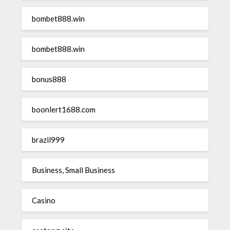
bombet888.win
bombet888.win
bonus888
boonlert1688.com
brazil999
Business, Small Business
Casino