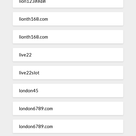
lion123สล็อต
lionth168.com
lionth168.com
live22
live22slot
london45
london6789.com
london6789.com