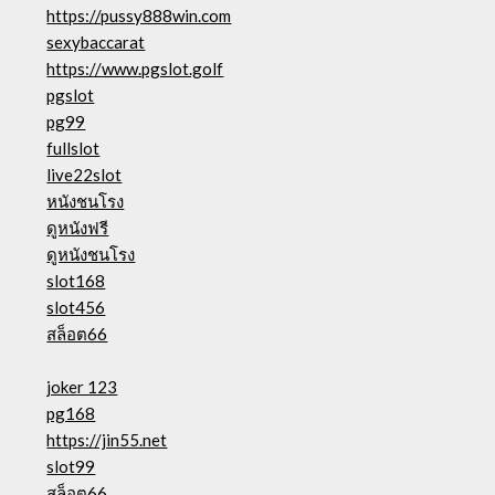
https://pussy888win.com
sexybaccarat
https://www.pgslot.golf
pgslot
pg99
fullslot
live22slot
หนังชนโรง
ดูหนังฟรี
ดูหนังชนโรง
slot168
slot456
สล็อต66
joker 123
pg168
https://jin55.net
slot99
สล็อต66