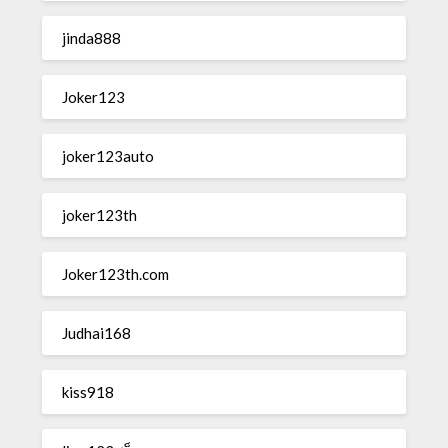
jinda888
Joker123
joker123auto
joker123th
Joker123th.com
Judhai168
kiss918