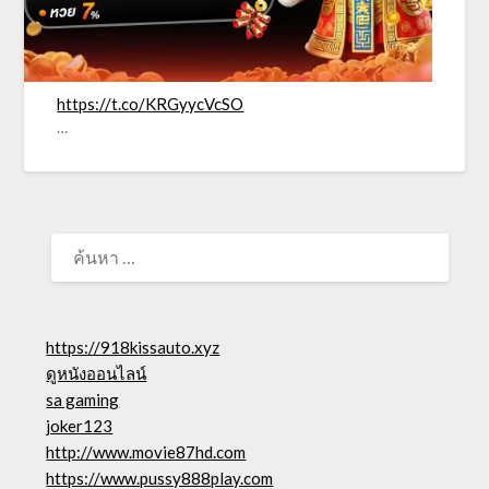
https://t.co/KRGyycVcSO
…
ค้นหา
สำหรับ:
https://918kissauto.xyz
ดูหนังออนไลน์
sa gaming
joker123
http://www.movie87hd.com
https://www.pussy888play.com