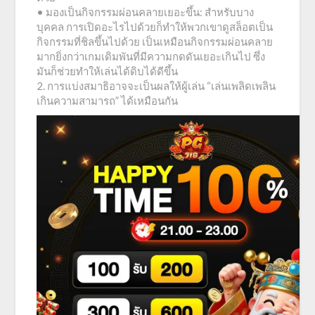
• มองเป็นกิจกรรมผ่อนคลายเยอะขึ้น: สำหรับบาง
บุคคล การเปิดอะไรไปด้วยก็ทำให้พวกเขาดูสล็อตเป็น
กิจกรรมที่ชิลขึ้นไปด้วย เป็นเหมือนกิจกรรมผ่อนคลาย
มากยิ่งกว่าเกมเดิมพันที่มีความกดดันเยอะเกินไป ซึ่ง
มันก็ช่วยทำให้เล่นได้ดิบได้ดีขึ้น
2. การแบ่งสมาธิอาจจะเป็นผลให้ผู้เล่น “เล่นเพลิดเพลิน
เกินความสามารถ” ได้เหมือนกัน