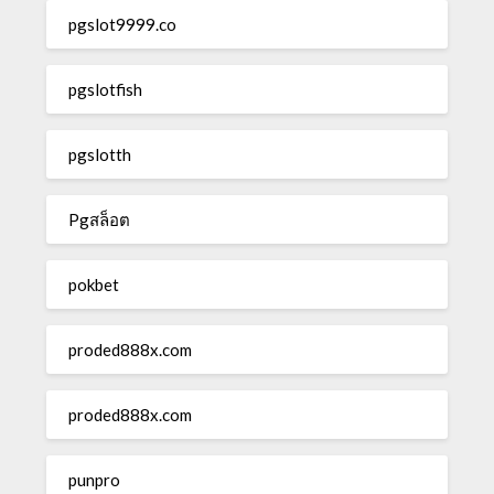
pgslot9999.co
pgslotfish
pgslotth
Pgสล็อต
pokbet
proded888x.com
proded888x.com
punpro