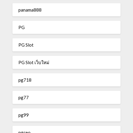
panama888
PG
PG Slot
PG Slot เว็บใหม่
pg718
pg77
pg99
pgceo