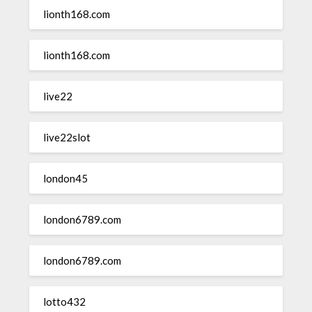
lionth168.com
lionth168.com
live22
live22slot
london45
london6789.com
london6789.com
lotto432