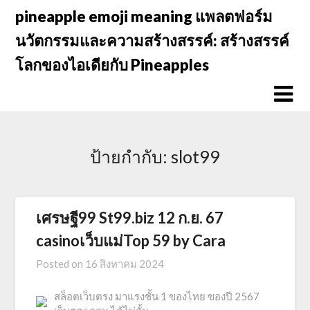
Skip
pineapple emoji meaning แพลตฟอร์ม
to
นวัตกรรมและความสร้างสรรค์: สร้างสรรค์
content
โลกของไอเดียกับ Pineapples
ป้ายกำกับ:
slot99
เศรษฐี99 St99.biz 12 ก.ย. 67
casinoเว็บแม่Top 59 by Cara
Posted on
16 สิงหาคม 2024
สล็อตเว็บตรง มาแรงชั้น 1 ของไทย ของปี 2567