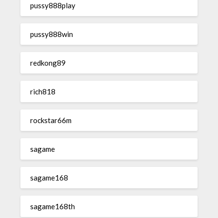
pussy888play
pussy888win
redkong89
rich818
rockstar66m
sagame
sagame168
sagame168th