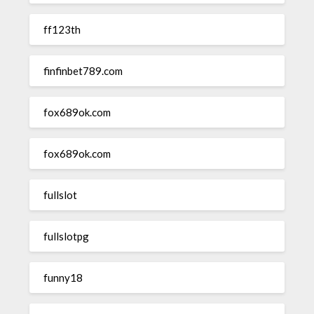
ff123th
finfinbet789.com
fox689ok.com
fox689ok.com
fullslot
fullslotpg
funny18