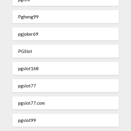
Pgheng99
pgjoker69
PGSlot
pgslot168
pgslot77
pgslot77.com
pgslot99