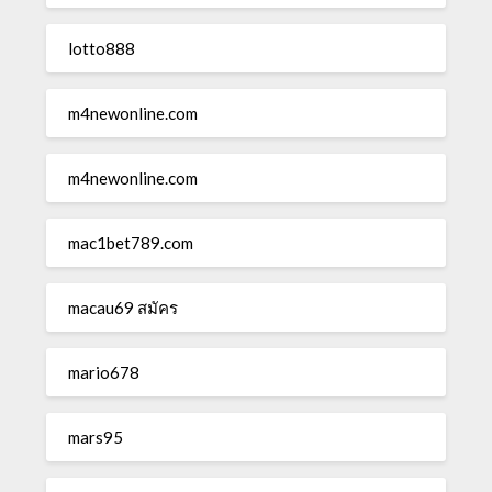
lotto888
m4newonline.com
m4newonline.com
mac1bet789.com
macau69 สมัคร
mario678
mars95