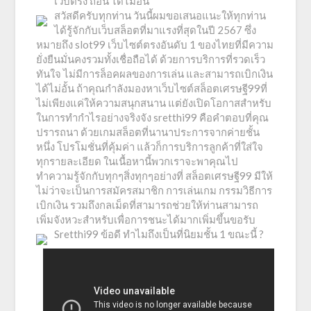
เว็บตรง ถอน ได้ไม่อั้น
สวัสดีครับทุกท่าน วันนี้ผมขอเสนอแนะให้ทุกท่าน
ได้รู้จักกับเว็บสล็อตที่มาแรงที่สุดในปี 2567 ซึ่ง
หมายถึง slot99 เว็บไซต์ตรงอันดับ 1 ของไทยที่มีความ
ยั่งยืนมั่นคงรวมทั้งเชื่อถือได้ ด้วยการบริการที่รวดเร็ว
ทันใจ ไม่มีการล็อคผลของการเล่น และสามารถเบิกเงิน
ได้ไม่อั้น ถ้าคุณกำลังมองหาเว็บไซต์สล็อตเศรษฐี99ที่
ไม่เพียงแค่ให้ความสนุกสนาน แต่ยังเปิดโอกาสสำหรับ
ในการทำกำไรอย่างจริงจัง sretthi99 คือคำตอบที่คุณ
ปรารถนา ด้วยเกมสล็อตที่นานาประการจากค่ายชั้น
หนึ่ง โปรโมชั่นที่คุ้มค่า แล้วก็การบริการลูกค้าที่ใส่ใจ
ทุกรายละเอียด ในเนื้อหานี้พวกเราจะพาคุณไป
ทำความรู้จักกับทุกๆสิ่งทุกๆอย่างที่ สล็อตเศรษฐี99 มีให้
ไม่ว่าจะเป็นการสมัครสมาชิก การเล่นเกม กรรมวิธีการ
เบิกเงิน รวมถึงกลเม็ดที่สามารถช่วยให้ท่านสามารถ
เพิ่มจังหวะสำหรับเพื่อการชนะได้มากเพิ่มขึ้นขอรับ
Sretthi99 ข้อดี ทำไมถึงเป็นที่นิยมชั้น 1 ขณะนี้ ?