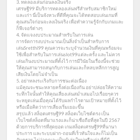
3. ทดลองเล่นก่อนลงเงินจริง
เศรษฐี99 มีบริการทดลองเล่นฟรีสำหรับสมาชิกใหม่
และเก่า นี่เป็นจังหวะที่ดีที่คุณจะได้ทดสอบเล่นเกมที่
คุณสนใจก่อนจะลงเงินจริง เพื่อทำความรู้จักกับเกมและ
ก็ฟีเจอร์ต่างๆ
4. จัดแจงงบประมาณสำหรับในการเล่น
การจัดการงบประมาณเป็นสิ่งจำเป็นสำหรับการ
เล่นSretthi99 คุณควรจะระบุจำนวนเงินที่คุณพร้อมจะ
ใช้เพื่อสำหรับในการเล่นslot99แต่ละครั้ง และไม่ควร
เล่นเกินงบประมาณที่ตั้งไว้ การมีวินัยในเรื่องนี้จะช่วย
ให้คุณสามารถสนุกกับการเล่นและก็หลบหลีกการสูญ
เสียเงินโดยไม่จำเป็น
5. อย่าหลงระเริงกับการชนะต่อเนื่อง
แม้คุณจะชนะหลายครั้งต่อเนื่องกัน อย่าปล่อยให้ความ
ระทึกใจนั้นทำให้คุณเสี่ยงเล่นสม่ำเสมอไปเรื่อยๆควร
จะหยุดเล่นเมื่อคุณได้รับผลกำไรตามเป้าหมายที่ตั้งไว้
หรือเมื่อคิดว่าการเสี่ยงเริ่มเยอะขึ้น
สรุปแล้ว สล็อตเศรษฐี99 สล็อตเว็บไซต์ตรง เป็น
เว็บไซต์สล็อตที่มาแรงและก็น่าเชื่อถือที่สุดในปี 2567
ด้วยการบริการที่สุดยอด เกมสล็อตเศรษฐี99ที่นานา
ประการ และระบบฝาก-ถอนที่เร็วทันใจและก็ไม่เป็น
อันตราย ไม่ว่าคุณจะเป็นผู้เล่นใหม่หรือเก่า ที่นี่มี