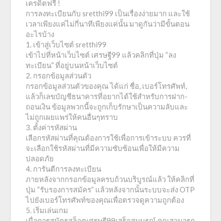
เครดิตฟรี !
การลงทะเบียนกับ sretthi99 เป็นเรื่องง่ายมาก และใช้
เวลาเพียงแค่ไม่กี่นาทีเพียงแค่นั้น มาดูกันว่ามีขั้นตอน
อะไรบ้าง
1. เข้าสู่เว็บไซต์ sretthi99
เข้าไปที่หน้าเว็บไซต์ เศรษฐี99 แล้วคลิกที่ปุ่ม “ลง
ทะเบียน” ที่อยู่บนหน้าเว็บไซต์
2. กรอกข้อมูลส่วนตัว
กรอกข้อมูลส่วนตัวของคุณ ได้แก่ ชื่อ, เบอร์โทรศัพท์,
แล้วก็เลขบัญชีธนาคารที่อยากได้ใช้สำหรับการฝาก-
ถอนเงิน ข้อมูลพวกนี้จะถูกเก็บรักษาเป็นความลับและ
ไม่ถูกเผยแพร่ให้คนอื่นๆทราบ
3. ตั้งค่ารหัสผ่าน
เลือกรหัสผ่านที่คุณต้องการใช้เพื่อการเข้าระบบ ควรที่
จะเลือกใช้รหัสผ่านที่มีความซับซ้อนเพื่อให้มีความ
ปลอดภัย
4. การันตีการลงทะเบียน
ภายหลังจากกรอกข้อมูลครบถ้วนบริบูรณ์แล้ว ให้คลิกที่
ปุ่ม “รับรองการสมัคร” แล้วหลังจากนั้นระบบจะส่ง OTP
ไปยังเบอร์โทรศัพท์ของคุณเพื่อตรวจดูความถูกต้อง
5. เริ่มเล่นเกม
เมื่อการสมัครสล็อตเศรษฐี99เสร็จสมบูรณ์ คุณสามารถ