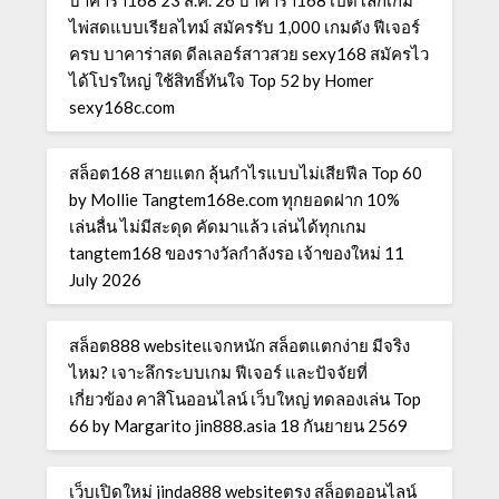
ไพ่สดแบบเรียลไทม์ สมัครรับ 1,000 เกมดัง ฟีเจอร์
ครบ บาคาร่าสด ดีลเลอร์สาวสวย sexy168 สมัครไว
ได้โปรใหญ่ ใช้สิทธิ์ทันใจ Top 52 by Homer
sexy168c.com
สล็อต168 สายแตก ลุ้นกำไรแบบไม่เสียฟีล Top 60
by Mollie Tangtem168e.com ทุกยอดฝาก 10%
เล่นลื่น ไม่มีสะดุด คัดมาแล้ว เล่นได้ทุกเกม
tangtem168 ของรางวัลกำลังรอ เจ้าของใหม่ 11
July 2026
สล็อต888 websiteแจกหนัก สล็อตแตกง่าย มีจริง
ไหม? เจาะลึกระบบเกม ฟีเจอร์ และปัจจัยที่
เกี่ยวข้อง คาสิโนออนไลน์ เว็บใหญ่ ทดลองเล่น Top
66 by Margarito jin888.asia 18 กันยายน 2569
เว็บเปิดใหม่ jinda888 websiteตรง สล็อตออนไลน์