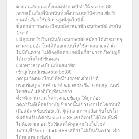
ด้วยคุณลักษณะทั้งหมดทั้งปวงนี้ ทำให้ starbet88
กลายเป็นเว็บที่นักพนันทั่วทั้งประเทศให้ความเชื่อใจ
รวมทั้งเลือกใช้บริการสูงที่สุดในปีนี้
ขั้นตอนการลงทะเบียนสมัครสมาชิก starbet88 ง่ายใน
1 นาที
แม้คุณพอใจเริ่มพนันกับ starbet88 สมัคร ได้ง่ายมากๆ
ผ่านระบบอัตโนมัติที่ออกแบบให้ใช้งานสบายแล้วก็
ไม่มีอันตราย ไม่ต้องติดต่อแอดมินก็สามารถเปิดบัญชี
ได้ภายในไม่กี่ขั้นตอน
แนวทางลงทะเบียนเป็นสมาชิก
เข้าสู่เว็บหลักของ starbet88
กดปุ่ม “ลงทะเบียน” ที่หน้าแรกของเว็บไซต์
กรอกข้อมูลส่วนตัว ยกตัวอย่างเช่น ชื่อ-นามสกุล เบอร์
โทรศัพท์ แล้วก็บัญชีธนาคาร
ตั้งรหัสผ่าน และก็ตรวจสอบข้อมูลให้ถูกต้อง
กดการันตีเพื่อสร้างบัญชี จากนั้นเข้าระบบได้โดยทันที
เมื่อสมัครเรียบร้อยแล้ว ผู้เล่นสามารถเลือกรับโปรโม
ชั่นต้อนรับ ดังเช่น starbet88 เครดิตฟรี ได้โดยทันที
ไม่ต้องฝากก่อน ซึ่งใช้เล่นได้ทุกเกมในเว็บไซต์
ระบบเข้าระบบ starbet88 เสถียร ไม่เป็นอันตราย เข้า
ได้ทุกแพลตฟอร์ม