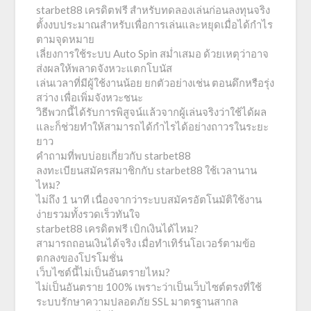
starbet88 เครดิตฟรี สำหรับทดลองเล่นก่อนลงทุนจริง
ตั้งงบประมาณสำหรับเพื่อการเล่นและหยุดเมื่อได้กำไร
ตามจุดหมาย
เลี่ยงการใช้ระบบ Auto Spin สม่ำเสมอ ด้วยเหตุว่าอาจ
ส่งผลให้พลาดจังหวะแตกโบนัส
เล่นเวลาที่มีผู้ใช้งานน้อย ยกตัวอย่างเช่น ตอนดึกหรือรุ่ง
สว่าง เพื่อเพิ่มจังหวะชนะ
วิธีพวกนี้ได้รับการพิสูจน์แล้วจากผู้เล่นจริงว่าใช้ได้ผล
และก็ช่วยทำให้สามารถได้กำไรได้อย่างถาวรในระยะ
ยาว
คำถามที่พบบ่อยเกี่ยวกับ starbet88
ลงทะเบียนสมัครสมาชิกกับ starbet88 ใช้เวลานาน
ไหม?
ไม่ถึง 1 นาที เนื่องจากว่าระบบสมัครอัตโนมัติใช้งาน
ง่ายรวมทั้งรวดเร็วทันใจ
starbet88 เครดิตฟรี เบิกเงินได้ไหม?
สามารถถอนเงินได้จริง เมื่อทำเทิร์นโอเวอร์ตามข้อ
ตกลงของโปรโมชั่น
เว็บไซต์นี้ไม่เป็นอันตรายไหม?
ไม่เป็นอันตราย 100% เพราะว่าเป็นเว็บไซต์ตรงที่ใช้
ระบบรักษาความปลอดภัย SSL มาตรฐานสากล