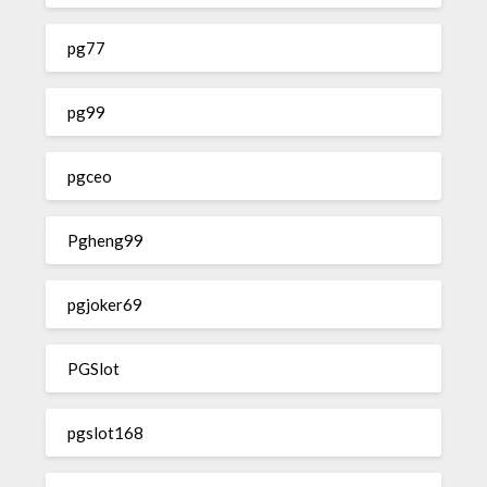
pg77
pg99
pgceo
Pgheng99
pgjoker69
PGSlot
pgslot168