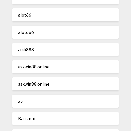
alot66
alot666
amb888
askwin88.online
askwin88.online
av
Baccarat