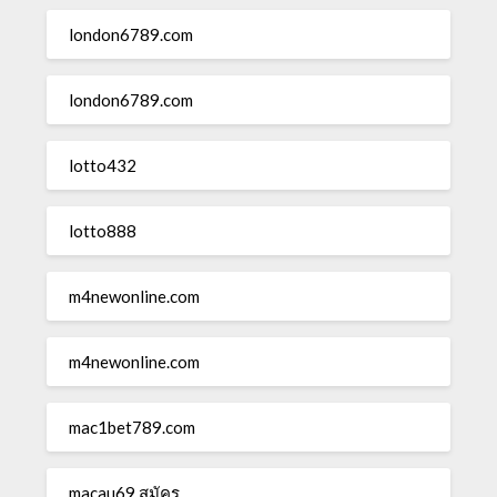
london6789.com
london6789.com
lotto432
lotto888
m4newonline.com
m4newonline.com
mac1bet789.com
macau69 สมัคร