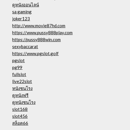
ดูหนังออนไลน์
sa gaming
joker123
http://www.movie87hd.com
https://www.pussy888play.com
https://pussy888win.com
sexybaccarat
https://www.pgslot.golf
pgslot
pg99
fullslot
live22slot
หนังชนโรง
ดูหนังฟรี
ดูหนังชนโรง
slot168
slot456
สล็อต66