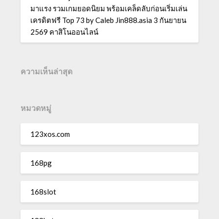
มาแรง รวมเกมยอดนิยม พร้อมเคล็ดลับก่อนเริ่มเล่น
เครดิตฟรี Top 73 by Caleb Jin888.asia 3 กันยายน
2569 คาสิโนออนไลน์
ความเห็นล่าสุด
หมวดหมู่
123xos.com
168pg
168slot