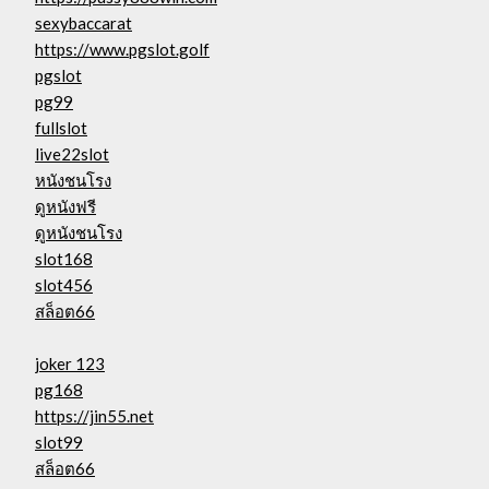
sexybaccarat
https://www.pgslot.golf
pgslot
pg99
fullslot
live22slot
หนังชนโรง
ดูหนังฟรี
ดูหนังชนโรง
slot168
slot456
สล็อต66
joker 123
pg168
https://jin55.net
slot99
สล็อต66