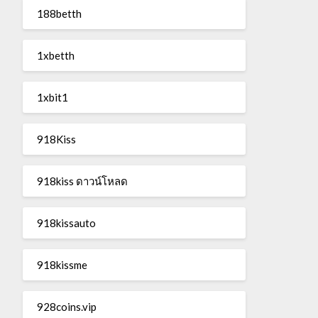
188betth
1xbetth
1xbit1
918Kiss
918kiss ดาวน์โหลด
918kissauto
918kissme
928coins.vip