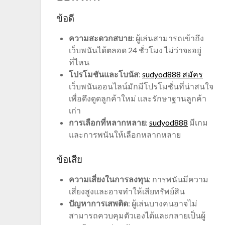
ข้อดี
ความสะดวกสบาย
: ผู้เล่นสามารถเข้าถึง
เว็บพนันได้ตลอด 24 ชั่วโมง ไม่ว่าจะอยู่
ที่ไหน
โปรโมชันและโบนัส
:
sudyod888 สมัคร
เว็บพนันออนไลน์มักมีโปรโมชั่นที่น่าสนใจ
เพื่อดึงดูดลูกค้าใหม่ และรักษาฐานลูกค้า
เก่า
การเลือกที่หลากหลาย
:
sudyod888
มีเกม
และการพนันให้เลือกหลากหลาย
ข้อเสีย
ความเสี่ยงในการลงทุน
: การพนันมีความ
เสี่ยงสูงและอาจทำให้เสียทรัพย์สิน
ปัญหาการเสพติด
: ผู้เล่นบางคนอาจไม่
สามารถควบคุมตัวเองได้และกลายเป็นผู้