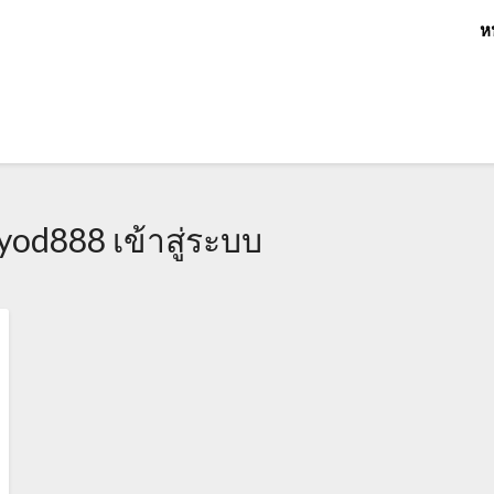
ห
yod888 เข้าสู่ระบบ