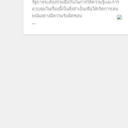
รัฐบาลจะต้องร่วมมือกันในการให้ความรู้และการ
ควบคุมในเรื่องนี้เป็นสิ่งจำเป็นเพื่อให้เกิดการเล่น
พนันอย่างมีความรับผิดชอบ
…