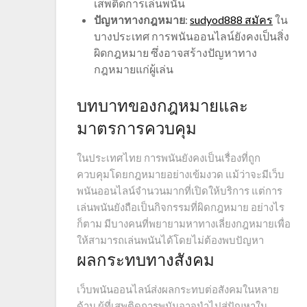
เสพติดการเล่นพนัน
ปัญหาทางกฎหมาย
:
sudyod888 สมัคร
ใน
บางประเทศ การพนันออนไลน์ยังคงเป็นสิ่ง
ผิดกฎหมาย ซึ่งอาจสร้างปัญหาทาง
กฎหมายแก่ผู้เล่น
บทบาทของกฎหมายและ
มาตรการควบคุม
ในประเทศไทย การพนันยังคงเป็นเรื่องที่ถูก
ควบคุมโดยกฎหมายอย่างเข้มงวด แม้ว่าจะมีเว็บ
พนันออนไลน์จำนวนมากที่เปิดให้บริการ แต่การ
เล่นพนันยังถือเป็นกิจกรรมที่ผิดกฎหมาย อย่างไร
ก็ตาม มีบางคนที่พยายามหาทางเลี่ยงกฎหมายเพื่อ
ให้สามารถเล่นพนันได้โดยไม่ต้องพบปัญหา
ผลกระทบทางสังคม
เว็บพนันออนไลน์ส่งผลกระทบต่อสังคมในหลาย
ด้าน ผู้ที่เสพติดการพนันอาจนำไปสู่ปัญหาใน