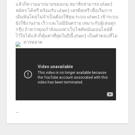
แล้วก็ความมากมายของเกม สมาชิกสามารถ ufam1
สมัคร ได้ฟรี พร้อมรับ ufam1 เครดิตฟรี เพื่อเริ่มการ
เดิมพันโดยไม่จำเป็นต้องใช้ทุน ระบบ ufam1 เข้าระบบ
ยังใช้งานง่าย เร็ว และไม่มีอันตราย เหมาะกับผู้เล่นทุก
กรุ๊ป ถ้าหากคุณกำลังมองหาเว็บไซต์พนันออนไลน์ที่
ไว้ใจได้แล้วก็คุ้มค่าที่สุดในปีนี้ ufam1 เป็นคำตอบที่ไม่
ควรพลาด
…