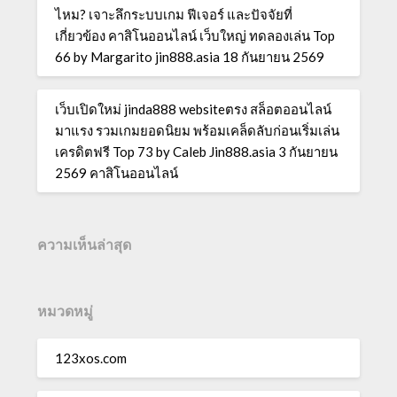
ไหม? เจาะลึกระบบเกม ฟีเจอร์ และปัจจัยที่
เกี่ยวข้อง คาสิโนออนไลน์ เว็บใหญ่ ทดลองเล่น Top
66 by Margarito jin888.asia 18 กันยายน 2569
เว็บเปิดใหม่ jinda888 websiteตรง สล็อตออนไลน์
มาแรง รวมเกมยอดนิยม พร้อมเคล็ดลับก่อนเริ่มเล่น
เครดิตฟรี Top 73 by Caleb Jin888.asia 3 กันยายน
2569 คาสิโนออนไลน์
ความเห็นล่าสุด
หมวดหมู่
123xos.com