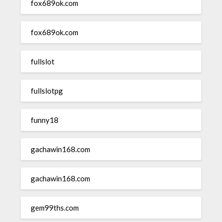
fox689ok.com
fox689ok.com
fullslot
fullslotpg
funny18
gachawin168.com
gachawin168.com
gem99ths.com