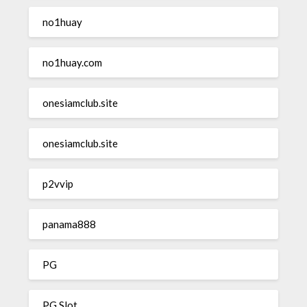
no1huay
no1huay.com
onesiamclub.site
onesiamclub.site
p2vvip
panama888
PG
PG Slot