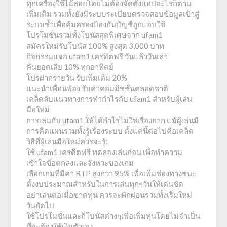
ทุกเครื่องใช้ไม้สอยโดยไม่ต้องจัดตั้งแอปอะไรก็ตาม
เพิ่มเติม รวมทั้งยังมีระบบระเบียบตรวจสอบข้อมูลเข้าสู่
ระบบซ้ำเพื่อคุ้มครองป้องกันบัญชีถูกแอบใช้
โปรโมชั่นรวมทั้งโบนัสสุดพิเศษจาก ufam1
สมัครใหม่รับโบนัส 100% สูงสุด 3,000 บาท
กิจกรรมแจก ufam1 เครดิตฟรี วันแล้ววันเล่า
คืนยอดเสีย 10% ทุกอาทิตย์
โปรฝากรายวัน รับเพิ่มเติม 20%
แนะนำเพื่อนพ้อง รับค่าคอมมิชชั่นตลอดชาติ
เคล็ดลับแนวทางการทำกำไรกับ ufam1 สำหรับผู้เล่น
มือใหม่
การเล่นกับ ufam1 ให้ได้กำไรไม่ใช่เรื่องยาก แม้ผู้เล่นมี
การคิดแผนรวมทั้งรู้เรื่องระบบ ตั้งแต่นี้ต่อไปคือเคล็ด
วิธีที่ผู้เล่นมือใหม่ควรจะรู้:
ใช้ ufam1 เครดิตฟรี ทดลองเล่นก่อน เพื่อทำความ
เข้าใจข้อตกลงและจังหวะของเกม
เลือกเกมที่มีค่า RTP สูงกว่า 95% เพื่อเพิ่มช่องทางชนะ
ตั้งงบประมาณสำหรับในการเล่นทุกๆวันให้เด่นชัด
อย่าเล่นต่อเมื่อขาดทุน ควรจะพักผ่อนรวมทั้งเริ่มใหม่
วันถัดไป
ใช้โปรโมชั่นและก็โบนัสต่างๆเพื่อเพิ่มทุนโดยไม่จำเป็น
ที่จะต้องใช้เงินตัวเอง