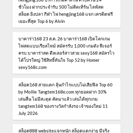
ชั่วโมง ฝากประจำรับ 500 ไม่ติดเทิร์น ไลฟ์สด
สล็อต ยิงปลา กีฬา ไพ่ hengjing168 แจก เครดิตฟรี
เยอะที่สุด Top 6 by Alvin
บาคาร่า168 23 ส.ค. 26 บาคาร่า168 เปิดโลกเกม
ไพ่สดแบบเรียลไทม์ สมัครรับ 1,000 เกมดัง ฟีเจอร์
ครบ บาคาร่าสด ดีลเลอร์สาวสวย sexy168 สมัครไว
ได้โปรใหญ่ ใช้สิทธิ์ทันใจ Top 52 by Homer
sexy168c.com
สล็อต168 สายแตก ลุ้นกำไรแบบไม่เสียฟีล Top 60
by Mollie Tangtem168e.com ทุกยอดฝาก 10%
เล่นลื่น ไม่มีสะดุด คัดมาแล้ว เล่นได้ทุกเกม
tangtem168 ของรางวัลกำลังรอ เจ้าของใหม่ 11
July 2026
สล็อต888 websiteแจกหนัก สล็อตแตกง่าย มีจริง