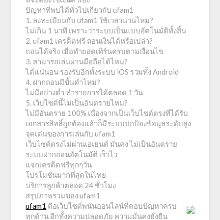
ปัญหาที่พบได้ทั่วไปเกี่ยวกับ ufam1
1. ลงทะเบียนกับ ufam1 ใช้เวลานานไหม?
ไม่เกิน 1 นาที เพราะว่าระบบเป็นแบบอัตโนมัติทั้งสิ้น
2. ufam1 เครดิตฟรี ถอนเงินได้หรือเปล่า?
ถอนได้จริง เมื่อทำยอดเทิร์นครบตามเงื่อนไข
3. สามารถเล่นผ่านมือถือได้ไหม?
ได้แน่นอน รองรับอีกทั้งระบบ iOS รวมทั้ง Android
4. ฝากถอนมีขั้นต่ำไหม?
ไม่มีอย่างต่ำ ทำรายการได้ตลอด 1 วัน
5. เว็บไซต์นี้ไม่เป็นอันตรายไหม?
ไม่มีอันตราย 100% เนื่องจากเป็นเว็บไซต์ตรงที่ได้รับ
เอกสารสิทธิ์ถูกต้องแล้วก็มีระบบปกป้องข้อมูลระดับสูง
จุดเด่นของการเล่นกับ ufam1
เว็บไซต์ตรงไม่ผ่านเอเย่นต์ มั่นคง ไม่เป็นอันตราย
ระบบฝากถอนอัตโนมัติ เร็วไว
แจกเครดิตฟรีทุกๆวัน
โปรโมชั่นมากที่สุดในไทย
บริการลูกค้าตลอด 24 ชั่วโมง
สรุปภาพรวมของ ufam1
ufam1
คือเว็บไซต์พนันออนไลน์ที่ตอบปัญหาครบ
ทุกด้าน อีกทั้งความปลอดภัย ความมั่นคงยั่งยืน