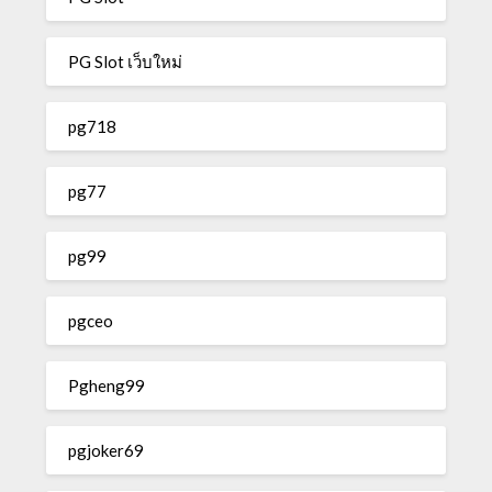
PG Slot เว็บใหม่
pg718
pg77
pg99
pgceo
Pgheng99
pgjoker69