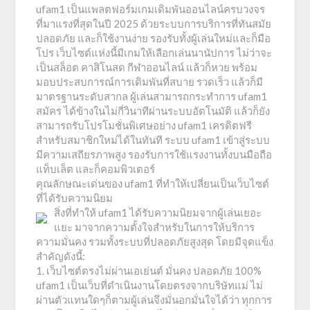
ufam1 เป็นแพลตฟอร์มเกมเดิมพันออนไลน์ครบวงจร
ที่มาแรงที่สุดในปี 2025 ด้วยระบบการบริการที่ทันสมัย
ปลอดภัย และก็ใช้งานง่าย รองรับทั้งผู้เล่นใหม่และก็มือ
โปร เว็บไซต์แห่งนี้มีเกมให้เลือกเล่นนานัปการ ไม่ว่าจะ
เป็นสล็อต คาสิโนสด กีฬาออนไลน์ แล้วก็หวย พร้อม
มอบประสบการณ์การเดิมพันที่สบาย รวดเร็ว แล้วก็มี
มาตรฐานระดับสากล ผู้เล่นสามารถกระทำการ ufam1
สมัคร ได้ข้างในไม่กี่วินาทีผ่านระบบอัตโนมัติ แล้วก็ยัง
สามารถรับโปรโมชั่นพิเศษอย่าง ufam1 เครดิตฟรี
สำหรับสมาชิกใหม่ได้ในทันที ระบบ ufam1 เข้าสู่ระบบ
มีความเสถียรภาพสูง รองรับการใช้แรงงานทั้งบนมือถือ
แท็บเล็ต และก็คอมพิวเตอร์
คุณลักษณะเด่นของ ufam1 ที่ทำให้เปลี่ยนเป็นเว็บไซต์
ที่ได้รับความนิยม
สิ่งที่ทำให้ ufam1 ได้รับความนิยมจากผู้เล่นเยอะ
แยะ มาจากความตั้งใจสำหรับในการให้บริการ
ความมั่นคง รวมทั้งระบบที่ปลอดภัยสูงสุด โดยมีจุดแข็ง
สำคัญดังนี้:
1. เว็บไซต์ตรงไม่ผ่านเอเย่นต์ มั่นคง ปลอดภัย 100%
ufam1 เป็นเว็บที่ดำเนินงานโดยตรงจากบริษัทแม่ ไม่
ผ่านตัวแทนใดๆก็ตามผู้เล่นจึงมั่นอกมั่นใจได้ว่า ทุกการ