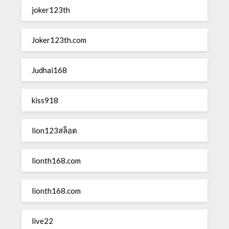
joker123th
Joker123th.com
Judhai168
kiss918
lion123สล็อต
lionth168.com
lionth168.com
live22