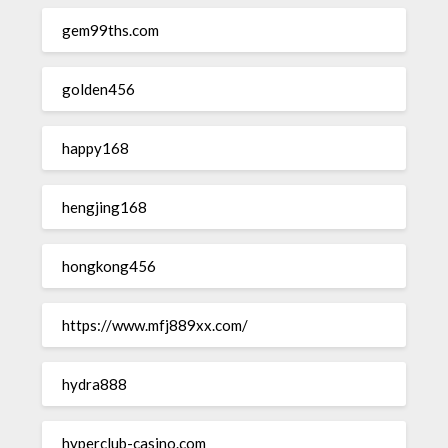
gem99ths.com
golden456
happy168
hengjing168
hongkong456
https://www.mfj889xx.com/
hydra888
hyperclub-casino.com