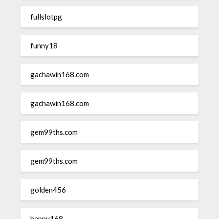
fullslotpg
funny18
gachawin168.com
gachawin168.com
gem99ths.com
gem99ths.com
golden456
happy168