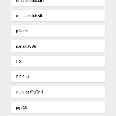
onesiamclub.site
onesiamclub.site
p2vvip
panama888
PG
PG Slot
PG Slot เว็บใหม่
pg718