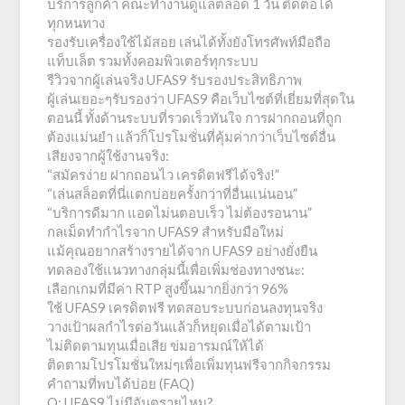
บริการลูกค้า คณะทำงานดูแลตลอด 1 วัน ติดต่อได้
ทุกหนทาง
รองรับเครื่องใช้ไม้สอย เล่นได้ทั้งยังโทรศัพท์มือถือ
แท็บเล็ต รวมทั้งคอมพิวเตอร์ทุกระบบ
รีวิวจากผู้เล่นจริง UFAS9 รับรองประสิทธิภาพ
ผู้เล่นเยอะๆรับรองว่า UFAS9 คือเว็บไซต์ที่เยี่ยมที่สุดใน
ตอนนี้ ทั้งด้านระบบที่รวดเร็วทันใจ การฝากถอนที่ถูก
ต้องแม่นยำ แล้วก็โปรโมชั่นที่คุ้มค่ากว่าเว็บไซต์อื่น
เสียงจากผู้ใช้งานจริง:
“สมัครง่าย ฝากถอนไว เครดิตฟรีได้จริง!”
“เล่นสล็อตที่นี่แตกบ่อยครั้งกว่าที่อื่นแน่นอน”
“บริการดีมาก แอดไม่นตอบเร็ว ไม่ต้องรอนาน”
กลเม็ดทำกำไรจาก UFAS9 สำหรับมือใหม่
แม้คุณอยากสร้างรายได้จาก UFAS9 อย่างยั่งยืน
ทดลองใช้แนวทางกลุ่มนี้เพื่อเพิ่มช่องทางชนะ:
เลือกเกมที่มีค่า RTP สูงขึ้นมากยิ่งกว่า 96%
ใช้ UFAS9 เครดิตฟรี ทดสอบระบบก่อนลงทุนจริง
วางเป้าผลกำไรต่อวันแล้วก็หยุดเมื่อได้ตามเป้า
ไม่ติดตามทุนเมื่อเสีย ข่มอารมณ์ให้ได้
ติดตามโปรโมชั่นใหม่ๆเพื่อเพิ่มทุนฟรีจากกิจกรรม
คำถามที่พบได้บ่อย (FAQ)
Q: UFAS9 ไม่มีอันตรายไหม?