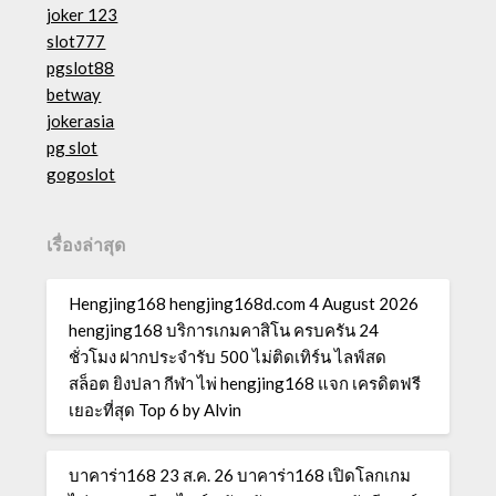
joker 123
slot777
pgslot88
betway
jokerasia
pg slot
gogoslot
เรื่องล่าสุด
Hengjing168 hengjing168d.com 4 August 2026
hengjing168 บริการเกมคาสิโน ครบครัน 24
ชั่วโมง ฝากประจำรับ 500 ไม่ติดเทิร์น ไลฟ์สด
สล็อต ยิงปลา กีฬา ไพ่ hengjing168 แจก เครดิตฟรี
เยอะที่สุด Top 6 by Alvin
บาคาร่า168 23 ส.ค. 26 บาคาร่า168 เปิดโลกเกม