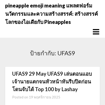
Skip
pineapple emoji meaning แพลตฟอร์ม
to
นวัตกรรมและความสร้างสรรค์: สร้างสรรค์
content
โลกของไอเดียกับ Pineapples
ป้ายกำกับ:
UFAS9
UFAS9 29 May UFAS9 เล่นตอนแอบ
เจ้านายแตกจนหัวหน้าหันรีบปิดก่อน
โดนจับได้ Top 100 by Lashay
Posted on
19 พฤศจิกายน 2025