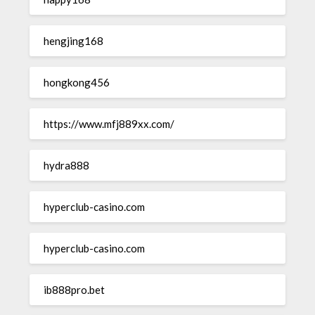
hengjing168
hongkong456
https://www.mfj889xx.com/
hydra888
hyperclub-casino.com
hyperclub-casino.com
ib888pro.bet