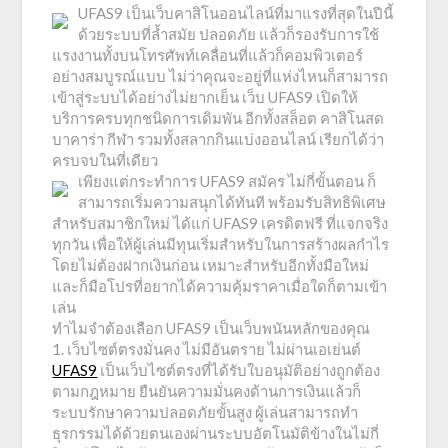
UFAS9 เป็นเว็บคาสิโนออนไลน์ที่มาแรงที่สุดในปีนี้
ด้วยระบบที่ล้ำสมัย ปลอดภัย แล้วก็รองรับการใช้
แรงงานทั้งบนโทรศัพท์เคลื่อนที่แล้วก็คอมพิวเตอร์
อย่างสมบูรณ์แบบ ไม่ว่าคุณจะอยู่ที่แห่งไหนก็สามารถ
เข้าสู่ระบบได้อย่างไม่ยากเย็น เว็บ UFAS9 เปิดให้
บริการครบทุกชนิดการเดิมพัน อีกทั้งสล็อต คาสิโนสด
บาคาร่า กีฬา รวมทั้งสลากกินแบ่งออนไลน์ เรียกได้ว่า
ครบจบในที่เดียว
เพียงแต่กระทำการ UFAS9 สมัคร ไม่กี่ขั้นตอน ก็
สามารถเริ่มความสนุกได้ทันที พร้อมรับสิทธิพิเศษ
สำหรับสมาชิกใหม่ ได้แก่ UFAS9 เครดิตฟรี ที่แจกจริง
ทุกวัน เพื่อให้ผู้เล่นมีทุนเริ่มสำหรับในการสร้างผลกำไร
โดยไม่ต้องฝากเงินก่อน เหมาะสำหรับอีกทั้งมือใหม่
และก็มือโปรที่อยากได้ความคุ้มราคาเมื่อใดก็ตามเข้า
เล่น
ทำไมจำต้องเลือก UFAS9 เป็นเว็บพนันหลักของคุณ
1. เว็บไซต์ตรงมั่นคง ไม่มีอันตราย ไม่ผ่านเอเย่นต์
UFAS9
เป็นเว็บไซต์ตรงที่ได้รับใบอนุมัติอย่างถูกต้อง
ตามกฎหมาย ยืนยันความมั่นคงด้านการเงินแล้วก็
ระบบรักษาความปลอดภัยขั้นสูง ผู้เล่นสามารถทำ
ธุรกรรมได้ด้วยตนเองผ่านระบบอัตโนมัติข้างในไม่กี่