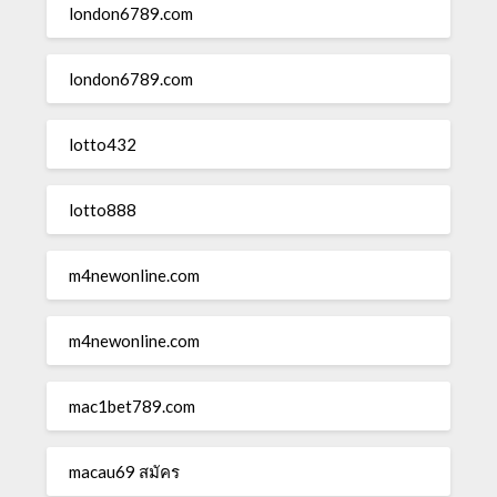
london6789.com
london6789.com
lotto432
lotto888
m4newonline.com
m4newonline.com
mac1bet789.com
macau69 สมัคร