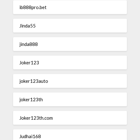
ib888pro.bet
Jinda55
jinda888
Joker123
joker123auto
joker123th
Joker123th.com
Judhai168