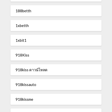
188betth
1xbetth
1xbit1
918Kiss
918kiss ดาวน์โหลด
918kissauto
918kissme