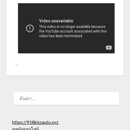
…
ค้นหา
สำหรับ:
https://918kissauto.xyz
ดูหนังออนไลน์